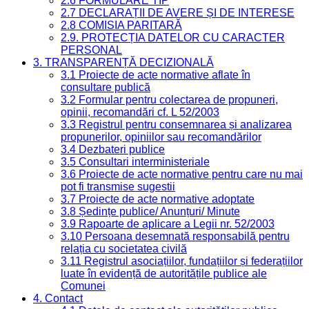
2.6 FORMULARE TIP
2.7 DECLARAȚII DE AVERE ȘI DE INTERESE
2.8 COMISIA PARITARĂ
2.9. PROTECȚIA DATELOR CU CARACTER
PERSONAL
3. TRANSPARENȚĂ DECIZIONALĂ
3.1 Proiecte de acte normative aflate în
consultare publică
3.2 Formular pentru colectarea de propuneri,
opinii, recomandări cf. L 52/2003
3.3 Registrul pentru consemnarea și analizarea
propunerilor, opiniilor sau recomandărilor
3.4 Dezbateri publice
3.5 Consultari interministeriale
3.6 Proiecte de acte normative pentru care nu mai
pot fi transmise sugestii
3.7 Proiecte de acte normative adoptate
3.8 Ședințe publice/ Anunțuri/ Minute
3.9 Rapoarte de aplicare a Legii nr. 52/2003
3.10 Persoana desemnată responsabilă pentru
relația cu societatea civilă
3.11 Registrul asociațiilor, fundațiilor și federațiilor
luate în evidență de autoritățile publice ale
Comunei
4. Contact