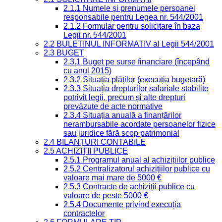
2.1.1 Numele și prenumele persoanei
responsabile pentru Legea nr. 544/2001
2.1.2 Formular pentru solicitare în baza
Legii nr. 544/2001
2.2 BULETINUL INFORMATIV al Legii 544/2001
2.3 BUGET
2.3.1 Buget pe surse financiare (începând
cu anul 2015)
2.3.2 Situația plăților (execuția bugetară)
2.3.3 Situația drepturilor salariale stabilite
potrivit legii, precum și alte drepturi
prevăzute de acte normative
2.3.4 Situația anuală a finanțărilor
nerambursabile acordate persoanelor fizice
sau juridice fără scop patrimonial
2.4 BILANȚURI CONTABILE
2.5 ACHIZIȚII PUBLICE
2.5.1 Programul anual al achizițiilor publice
2.5.2 Centralizatorul achizițiilor publice cu
valoare mai mare de 5000 €
2.5.3 Contracte de achiziții publice cu
valoare de peste 5000 €
2.5.4 Documente privind execuția
contractelor