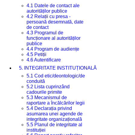
4.1 Datele de contact ale
autorităților publice
4.2 Relații cu presa -
persoană desemnată, date
de contact
4.3 Programul de
funcționare al autorităților
publice
4.4 Program de audiențe
4.5 Petiții
4.6 Autentificare
5. INTEGRITATE INSTITUȚIONALĂ
5.1 Cod etic/deontologic/de
conduită
5.2 Lista cuprinzând
cadourile primite
5.3 Mecanismul de
raportare a încălcărilor legii
5.4 Declarația privind
asumarea unei agende de
integritate organizațională
5.5 Planul de integritate al
instituției