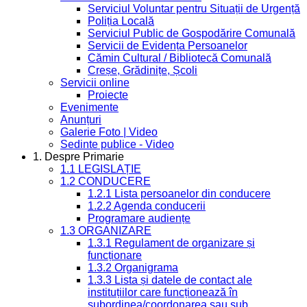
Serviciul Voluntar pentru Situații de Urgență
Poliția Locală
Serviciul Public de Gospodărire Comunală
Servicii de Evidența Persoanelor
Cămin Cultural / Bibliotecă Comunală
Creșe, Grădinițe, Școli
Servicii online
Proiecte
Evenimente
Anunțuri
Galerie Foto | Video
Sedinte publice - Video
1. Despre Primarie
1.1 LEGISLAȚIE
1.2 CONDUCERE
1.2.1 Lista persoanelor din conducere
1.2.2 Agenda conducerii
Programare audiențe
1.3 ORGANIZARE
1.3.1 Regulament de organizare și
funcționare
1.3.2 Organigrama
1.3.3 Lista și datele de contact ale
instituțiilor care funcționează în
subordinea/coordonarea sau sub