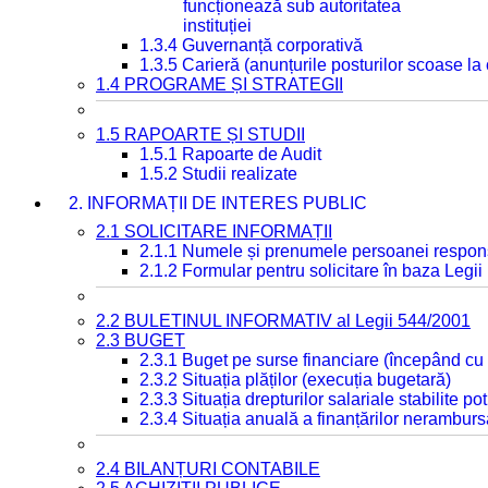
funcționează sub autoritatea
instituției
1.3.4 Guvernanță corporativă
1.3.5 Carieră (anunțurile posturilor scoase la
1.4 PROGRAME ȘI STRATEGII
1.5 RAPOARTE ȘI STUDII
1.5.1 Rapoarte de Audit
1.5.2 Studii realizate
2. INFORMAȚII DE INTERES PUBLIC
2.1 SOLICITARE INFORMAȚII
2.1.1 Numele și prenumele persoanei respon
2.1.2 Formular pentru solicitare în baza Legii
2.2 BULETINUL INFORMATIV al Legii 544/2001
2.3 BUGET
2.3.1 Buget pe surse financiare (începând cu
2.3.2 Situația plăților (execuția bugetară)
2.3.3 Situația drepturilor salariale stabilite p
2.3.4 Situația anuală a finanțărilor neramburs
2.4 BILANȚURI CONTABILE