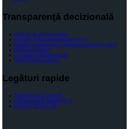
Transparenţă decizională
Proiecte de acte normative
Formular colectare propuneri, opinii
Registru consemnare si analizare propuneri, opinii
Dezbateri publice
Consultari interministeriale
Video Şedinţe publice
Legături rapide
TERMENI ŞI CONDIŢII
PREZENTARE GENERALĂ
CONTACTEAZĂ-NE