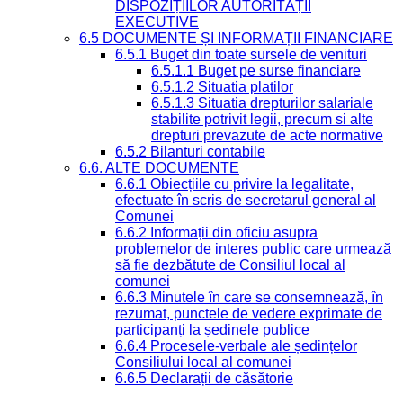
DISPOZIȚIILOR AUTORITĂȚII
EXECUTIVE
6.5 DOCUMENTE ȘI INFORMAȚII FINANCIARE
6.5.1 Buget din toate sursele de venituri
6.5.1.1 Buget pe surse financiare
6.5.1.2 Situatia platilor
6.5.1.3 Situatia drepturilor salariale
stabilite potrivit legii, precum si alte
drepturi prevazute de acte normative
6.5.2 Bilanturi contabile
6.6. ALTE DOCUMENTE
6.6.1 Obiecțiile cu privire la legalitate,
efectuate în scris de secretarul general al
Comunei
6.6.2 Informații din oficiu asupra
problemelor de interes public care urmează
să fie dezbătute de Consiliul local al
comunei
6.6.3 Minutele în care se consemnează, în
rezumat, punctele de vedere exprimate de
participanți la ședinele publice
6.6.4 Procesele-verbale ale ședințelor
Consiliului local al comunei
6.6.5 Declarații de căsătorie