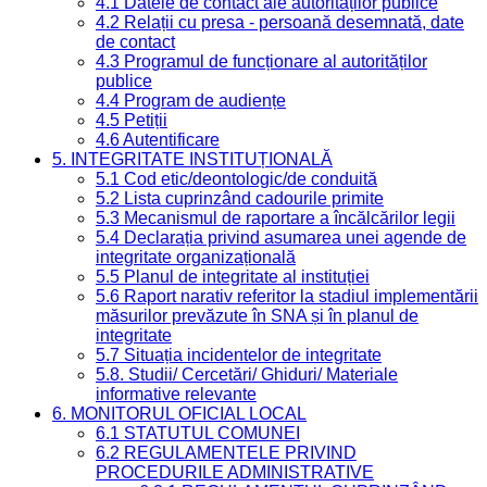
4.1 Datele de contact ale autorităților publice
4.2 Relații cu presa - persoană desemnată, date
de contact
4.3 Programul de funcționare al autorităților
publice
4.4 Program de audiențe
4.5 Petiții
4.6 Autentificare
5. INTEGRITATE INSTITUȚIONALĂ
5.1 Cod etic/deontologic/de conduită
5.2 Lista cuprinzând cadourile primite
5.3 Mecanismul de raportare a încălcărilor legii
5.4 Declarația privind asumarea unei agende de
integritate organizațională
5.5 Planul de integritate al instituției
5.6 Raport narativ referitor la stadiul implementării
măsurilor prevăzute în SNA și în planul de
integritate
5.7 Situația incidentelor de integritate
5.8. Studii/ Cercetări/ Ghiduri/ Materiale
informative relevante
6. MONITORUL OFICIAL LOCAL
6.1 STATUTUL COMUNEI
6.2 REGULAMENTELE PRIVIND
PROCEDURILE ADMINISTRATIVE