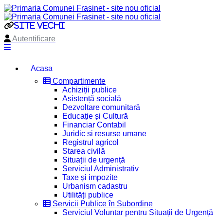
site vechi
Autentificare
Acasa
Compartimente
Achiziții publice
Asistență socială
Dezvoltare comunitară
Educație și Cultură
Financiar Contabil
Juridic si resurse umane
Registrul agricol
Starea civilă
Situații de urgență
Serviciul Administrativ
Taxe și impozite
Urbanism cadastru
Utilități publice
Servicii Publice în Subordine
Serviciul Voluntar pentru Situații de Urgență