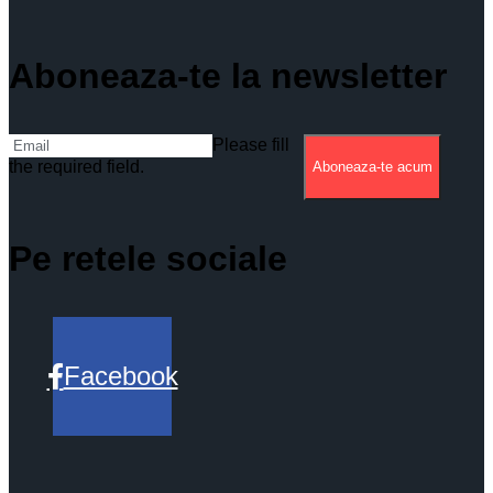
Aboneaza-te la newsletter
Please fill
the required field.
Aboneaza-te acum
Pe retele sociale
Facebook