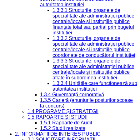
autoritatea instituției
1.3.3.1 Structurile, organele de
specialitate ale administrației publice
centrale/locale și instituțiile publice
finanțate total sau parțial prin bugetul
instituției
1.3.3.2 Structurile, organele de
specialitate ale administrației publice
centrale/locale și instituțiile publice
coordonate de conducătorul instituției
1.3.3.3 Structurile, organele de
specialitate ale administrației publice
centrale/locale și instituțiile publice
aflate în subordinea instituției
1.3.3.4 Unitățile care funcționează sub
autoritatea instituției
1.3.4 Guvernanță corporativă
1.3.5 Carieră (anunțurile posturilor scoase
la concurs)
1.4 PROGRAME ȘI STRATEGII
1.5 RAPOARTE ȘI STUDII
1.5.1 Rapoarte de Audit
1.5.2 Studii realizate
2. INFORMAȚII DE INTERES PUBLIC
2.1 SOLICITARE INFORMAȚII