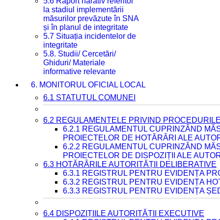
5.6 Raport narativ referitor
la stadiul implementării
măsurilor prevăzute în SNA
și în planul de integritate
5.7 Situația incidentelor de
integritate
5.8. Studii/ Cercetări/
Ghiduri/ Materiale
informative relevante
6. MONITORUL OFICIAL LOCAL
6.1 STATUTUL COMUNEI
6.2 REGULAMENTELE PRIVIND PROCEDURILE
6.2.1 REGULAMENTUL CUPRINZÂND MĂS
PROIECTELOR DE HOTĂRÂRI ALE AUTORI
6.2.2 REGULAMENTUL CUPRINZÂND MĂS
PROIECTELOR DE DISPOZIȚII ALE AUTOR
6.3 HOTĂRÂRILE AUTORITĂȚII DELIBERATIVE
6.3.1 REGISTRUL PENTRU EVIDENȚA P
6.3.2 REGISTRUL PENTRU EVIDENȚA H
6.3.3 REGISTRUL PENTRU EVIDENȚA ȘE
6.4 DISPOZIȚIILE AUTORITĂȚII EXECUTIVE