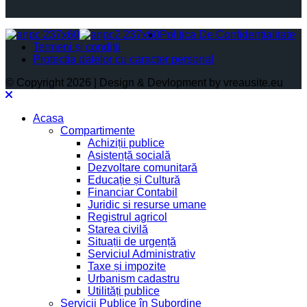
Politica De Confidențialitate
Termeni și condiții
Protectia datelor cu caracter personal
© Copyright 2026 | Design & Devlopment by vreausite.eu
Acasa
Compartimente
Achiziții publice
Asistență socială
Dezvoltare comunitară
Educație și Cultură
Financiar Contabil
Juridic si resurse umane
Registrul agricol
Starea civilă
Situații de urgență
Serviciul Administrativ
Taxe și impozite
Urbanism cadastru
Utilități publice
Servicii Publice în Subordine