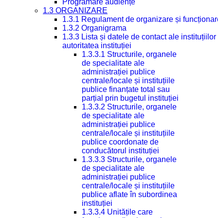
Programare audiențe
1.3 ORGANIZARE
1.3.1 Regulament de organizare și funcționar
1.3.2 Organigrama
1.3.3 Lista și datele de contact ale instituți
autoritatea instituției
1.3.3.1 Structurile, organele
de specialitate ale
administrației publice
centrale/locale și instituțiile
publice finanțate total sau
parțial prin bugetul instituției
1.3.3.2 Structurile, organele
de specialitate ale
administrației publice
centrale/locale și instituțiile
publice coordonate de
conducătorul instituției
1.3.3.3 Structurile, organele
de specialitate ale
administrației publice
centrale/locale și instituțiile
publice aflate în subordinea
instituției
1.3.3.4 Unitățile care