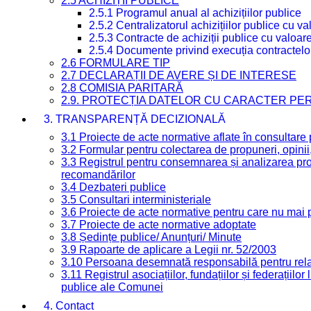
2.5 ACHIZIȚII PUBLICE
2.5.1 Programul anual al achizițiilor publice
2.5.2 Centralizatorul achizițiilor publice cu 
2.5.3 Contracte de achiziții publice cu valoa
2.5.4 Documente privind execuția contractelo
2.6 FORMULARE TIP
2.7 DECLARAȚII DE AVERE ȘI DE INTERESE
2.8 COMISIA PARITARĂ
2.9. PROTECȚIA DATELOR CU CARACTER PE
3. TRANSPARENȚĂ DECIZIONALĂ
3.1 Proiecte de acte normative aflate în consultare
3.2 Formular pentru colectarea de propuneri, opinii
3.3 Registrul pentru consemnarea și analizarea prop
recomandărilor
3.4 Dezbateri publice
3.5 Consultari interministeriale
3.6 Proiecte de acte normative pentru care nu mai p
3.7 Proiecte de acte normative adoptate
3.8 Ședințe publice/ Anunțuri/ Minute
3.9 Rapoarte de aplicare a Legii nr. 52/2003
3.10 Persoana desemnată responsabilă pentru relaț
3.11 Registrul asociațiilor, fundațiilor și federațiilor
publice ale Comunei
4. Contact