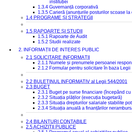
instituției
1.3.4 Guvernanță corporativă
1.3.5 Carieră (anunțurile posturilor scoase la
1.4 PROGRAME ȘI STRATEGII
1.5 RAPOARTE ȘI STUDII
1.5.1 Rapoarte de Audit
1.5.2 Studii realizate
2. INFORMAȚII DE INTERES PUBLIC
2.1 SOLICITARE INFORMAȚII
2.1.1 Numele și prenumele persoanei respon
2.1.2 Formular pentru solicitare în baza Legii
2.2 BULETINUL INFORMATIV al Legii 544/2001
2.3 BUGET
2.3.1 Buget pe surse financiare (începând cu
2.3.2 Situația plăților (execuția bugetară)
2.3.3 Situația drepturilor salariale stabilite p
2.3.4 Situația anuală a finanțărilor neramburs
2.4 BILANȚURI CONTABILE
2.5 ACHIZIȚII PUBLICE