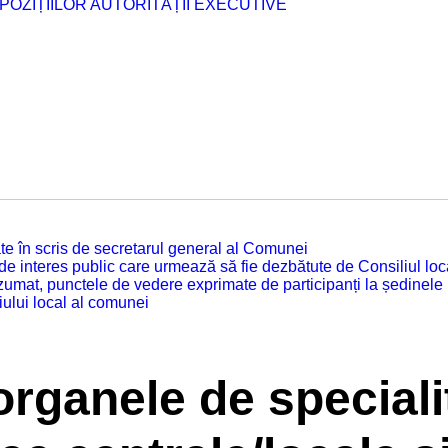
POZIȚIILOR AUTORITĂȚII EXECUTIVE
tuate în scris de secretarul general al Comunei
 de interes public care urmează să fie dezbătute de Consiliul lo
zumat, punctele de vedere exprimate de participanți la ședinele
iului local al comunei
 organele de speciali