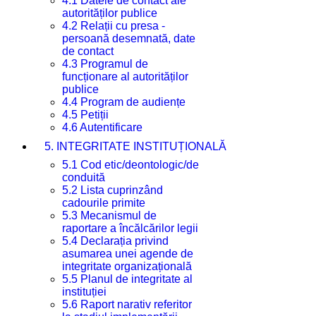
4.1 Datele de contact ale
autorităților publice
4.2 Relații cu presa -
persoană desemnată, date
de contact
4.3 Programul de
funcționare al autorităților
publice
4.4 Program de audiențe
4.5 Petiții
4.6 Autentificare
5. INTEGRITATE INSTITUȚIONALĂ
5.1 Cod etic/deontologic/de
conduită
5.2 Lista cuprinzând
cadourile primite
5.3 Mecanismul de
raportare a încălcărilor legii
5.4 Declarația privind
asumarea unei agende de
integritate organizațională
5.5 Planul de integritate al
instituției
5.6 Raport narativ referitor