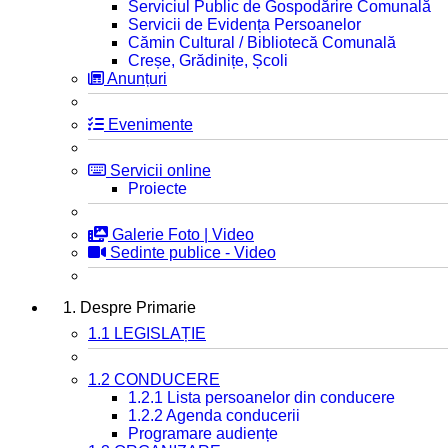
Serviciul Public de Gospodărire Comunală
Servicii de Evidența Persoanelor
Cămin Cultural / Bibliotecă Comunală
Creșe, Grădinițe, Școli
Anunțuri
Evenimente
Servicii online
Proiecte
Galerie Foto | Video
Sedinte publice - Video
1. Despre Primarie
1.1 LEGISLAȚIE
1.2 CONDUCERE
1.2.1 Lista persoanelor din conducere
1.2.2 Agenda conducerii
Programare audiențe