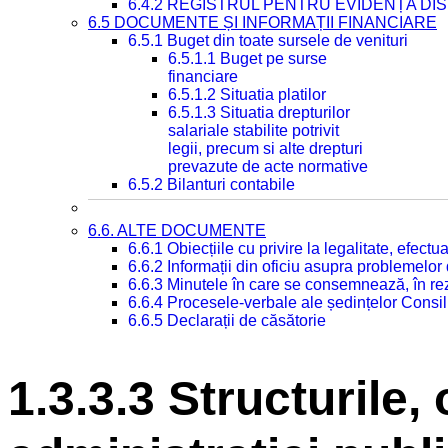
6.4.2 REGISTRUL PENTRU EVIDENȚA DIS
6.5 DOCUMENTE ȘI INFORMAȚII FINANCIARE
6.5.1 Buget din toate sursele de venituri
6.5.1.1 Buget pe surse
financiare
6.5.1.2 Situatia platilor
6.5.1.3 Situatia drepturilor
salariale stabilite potrivit
legii, precum si alte drepturi
prevazute de acte normative
6.5.2 Bilanturi contabile
6.6. ALTE DOCUMENTE
6.6.1 Obiecțiile cu privire la legalitate, efec
6.6.2 Informații din oficiu asupra problemelor
6.6.3 Minutele în care se consemnează, în re
6.6.4 Procesele-verbale ale ședințelor Consil
6.6.5 Declarații de căsătorie
1.3.3.3 Structurile,