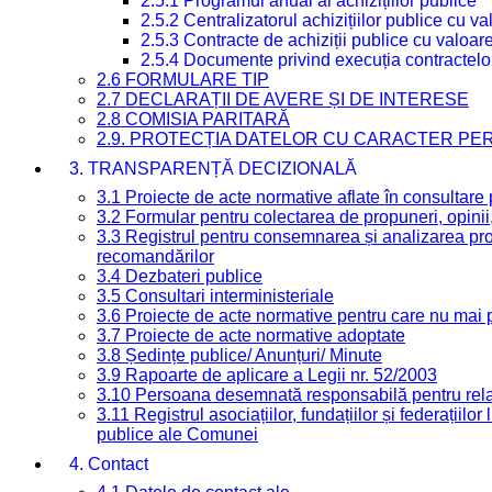
2.5.1 Programul anual al achizițiilor publice
2.5.2 Centralizatorul achizițiilor publice cu 
2.5.3 Contracte de achiziții publice cu valoa
2.5.4 Documente privind execuția contractelo
2.6 FORMULARE TIP
2.7 DECLARAȚII DE AVERE ȘI DE INTERESE
2.8 COMISIA PARITARĂ
2.9. PROTECȚIA DATELOR CU CARACTER PE
3. TRANSPARENȚĂ DECIZIONALĂ
3.1 Proiecte de acte normative aflate în consultare
3.2 Formular pentru colectarea de propuneri, opinii
3.3 Registrul pentru consemnarea și analizarea prop
recomandărilor
3.4 Dezbateri publice
3.5 Consultari interministeriale
3.6 Proiecte de acte normative pentru care nu mai p
3.7 Proiecte de acte normative adoptate
3.8 Ședințe publice/ Anunțuri/ Minute
3.9 Rapoarte de aplicare a Legii nr. 52/2003
3.10 Persoana desemnată responsabilă pentru relaț
3.11 Registrul asociațiilor, fundațiilor și federațiilor
publice ale Comunei
4. Contact