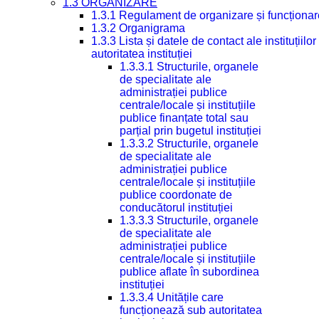
1.3 ORGANIZARE
1.3.1 Regulament de organizare și funcționar
1.3.2 Organigrama
1.3.3 Lista și datele de contact ale instituți
autoritatea instituției
1.3.3.1 Structurile, organele
de specialitate ale
administrației publice
centrale/locale și instituțiile
publice finanțate total sau
parțial prin bugetul instituției
1.3.3.2 Structurile, organele
de specialitate ale
administrației publice
centrale/locale și instituțiile
publice coordonate de
conducătorul instituției
1.3.3.3 Structurile, organele
de specialitate ale
administrației publice
centrale/locale și instituțiile
publice aflate în subordinea
instituției
1.3.3.4 Unitățile care
funcționează sub autoritatea