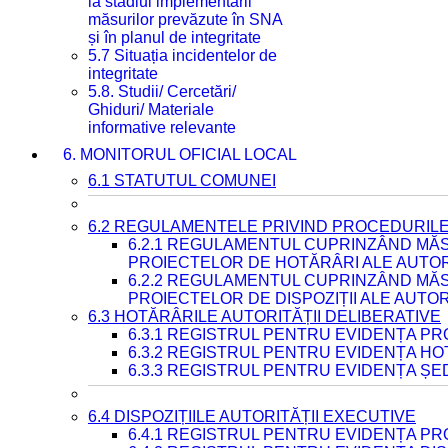
la stadiul implementării
măsurilor prevăzute în SNA
și în planul de integritate
5.7 Situația incidentelor de
integritate
5.8. Studii/ Cercetări/
Ghiduri/ Materiale
informative relevante
6. MONITORUL OFICIAL LOCAL
6.1 STATUTUL COMUNEI
6.2 REGULAMENTELE PRIVIND PROCEDURILE
6.2.1 REGULAMENTUL CUPRINZÂND MĂS
PROIECTELOR DE HOTĂRÂRI ALE AUTORI
6.2.2 REGULAMENTUL CUPRINZÂND MĂS
PROIECTELOR DE DISPOZIȚII ALE AUTOR
6.3 HOTĂRÂRILE AUTORITĂȚII DELIBERATIVE
6.3.1 REGISTRUL PENTRU EVIDENȚA P
6.3.2 REGISTRUL PENTRU EVIDENȚA H
6.3.3 REGISTRUL PENTRU EVIDENȚA ȘE
6.4 DISPOZIȚIILE AUTORITĂȚII EXECUTIVE
6.4.1 REGISTRUL PENTRU EVIDENȚA PRO