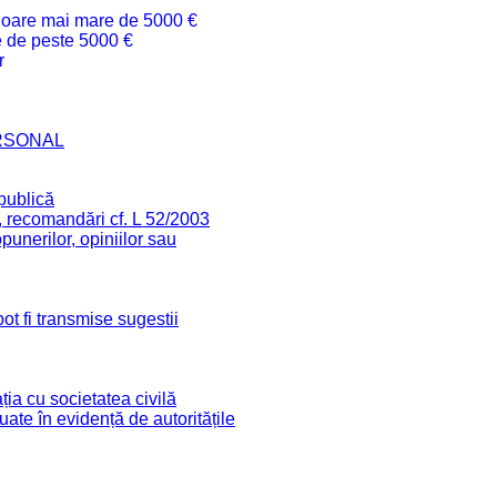
valoare mai mare de 5000 €
re de peste 5000 €
r
RSONAL
 publică
, recomandări cf. L 52/2003
unerilor, opiniilor sau
ot fi transmise sugestii
ia cu societatea civilă
 luate în evidență de autoritățile