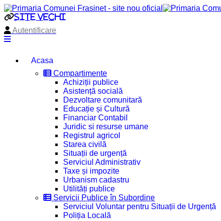
site vechi
Autentificare
Acasa
Compartimente
Achiziții publice
Asistență socială
Dezvoltare comunitară
Educație și Cultură
Financiar Contabil
Juridic si resurse umane
Registrul agricol
Starea civilă
Situații de urgență
Serviciul Administrativ
Taxe și impozite
Urbanism cadastru
Utilități publice
Servicii Publice în Subordine
Serviciul Voluntar pentru Situații de Urgență
Poliția Locală