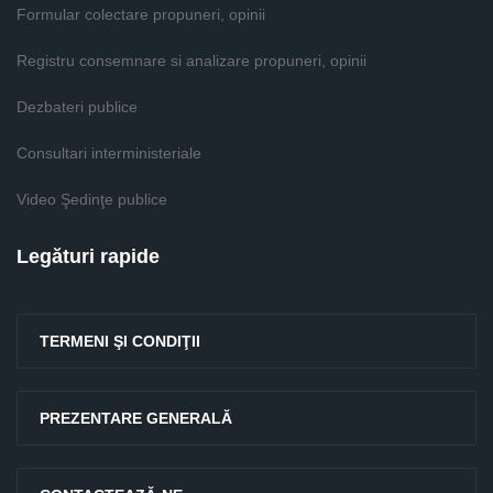
Formular colectare propuneri, opinii
Registru consemnare si analizare propuneri, opinii
Dezbateri publice
Consultari interministeriale
Video Şedinţe publice
Legături rapide
TERMENI ŞI CONDIŢII
PREZENTARE GENERALĂ