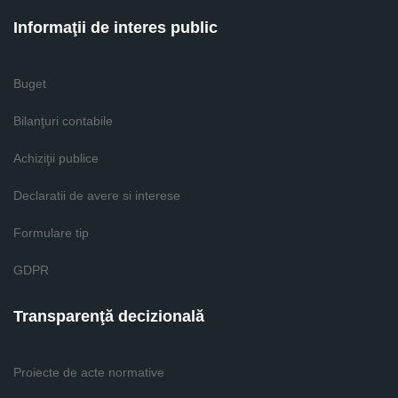
Informaţii de interes public
Buget
Bilanţuri contabile
Achiziţii publice
Declaratii de avere si interese
Formulare tip
GDPR
Transparenţă decizională
Proiecte de acte normative