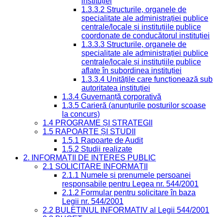
instituției
1.3.3.2 Structurile, organele de
specialitate ale administrației publice
centrale/locale și instituțiile publice
coordonate de conducătorul instituției
1.3.3.3 Structurile, organele de
specialitate ale administrației publice
centrale/locale și instituțiile publice
aflate în subordinea instituției
1.3.3.4 Unitățile care funcționează sub
autoritatea instituției
1.3.4 Guvernanță corporativă
1.3.5 Carieră (anunțurile posturilor scoase
la concurs)
1.4 PROGRAME ȘI STRATEGII
1.5 RAPOARTE ȘI STUDII
1.5.1 Rapoarte de Audit
1.5.2 Studii realizate
2. INFORMAȚII DE INTERES PUBLIC
2.1 SOLICITARE INFORMAȚII
2.1.1 Numele și prenumele persoanei
responsabile pentru Legea nr. 544/2001
2.1.2 Formular pentru solicitare în baza
Legii nr. 544/2001
2.2 BULETINUL INFORMATIV al Legii 544/2001