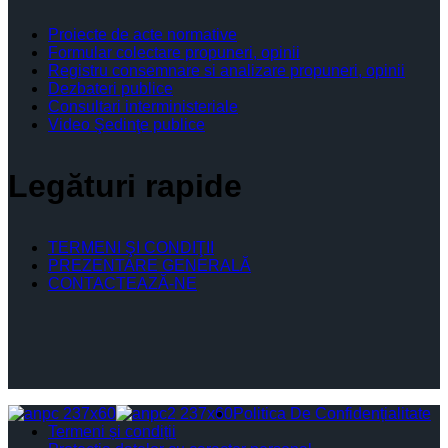
Proiecte de acte normative
Formular colectare propuneri, opinii
Registru consemnare si analizare propuneri, opinii
Dezbateri publice
Consultari interministeriale
Video Şedinţe publice
Legături rapide
TERMENI ŞI CONDIŢII
PREZENTARE GENERALĂ
CONTACTEAZĂ-NE
Politica De Confidențialitate
Termeni și condiții