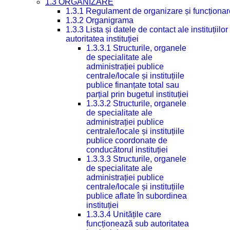
1.3 ORGANIZARE
1.3.1 Regulament de organizare și funcționar
1.3.2 Organigrama
1.3.3 Lista și datele de contact ale instituți
autoritatea instituției
1.3.3.1 Structurile, organele
de specialitate ale
administrației publice
centrale/locale și instituțiile
publice finanțate total sau
parțial prin bugetul instituției
1.3.3.2 Structurile, organele
de specialitate ale
administrației publice
centrale/locale și instituțiile
publice coordonate de
conducătorul instituției
1.3.3.3 Structurile, organele
de specialitate ale
administrației publice
centrale/locale și instituțiile
publice aflate în subordinea
instituției
1.3.3.4 Unitățile care
funcționează sub autoritatea