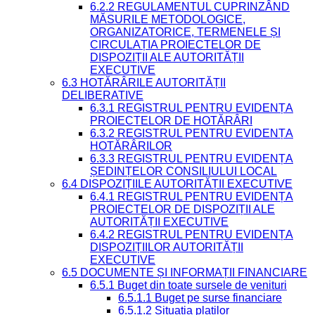
6.2.2 REGULAMENTUL CUPRINZÂND
MĂSURILE METODOLOGICE,
ORGANIZATORICE, TERMENELE ȘI
CIRCULAȚIA PROIECTELOR DE
DISPOZIȚII ALE AUTORITĂȚII
EXECUTIVE
6.3 HOTĂRÂRILE AUTORITĂȚII
DELIBERATIVE
6.3.1 REGISTRUL PENTRU EVIDENȚA
PROIECTELOR DE HOTĂRÂRI
6.3.2 REGISTRUL PENTRU EVIDENȚA
HOTĂRÂRILOR
6.3.3 REGISTRUL PENTRU EVIDENȚA
ȘEDINȚELOR CONSILIULUI LOCAL
6.4 DISPOZIȚIILE AUTORITĂȚII EXECUTIVE
6.4.1 REGISTRUL PENTRU EVIDENȚA
PROIECTELOR DE DISPOZIȚII ALE
AUTORITĂȚII EXECUTIVE
6.4.2 REGISTRUL PENTRU EVIDENȚA
DISPOZIȚIILOR AUTORITĂȚII
EXECUTIVE
6.5 DOCUMENTE ȘI INFORMAȚII FINANCIARE
6.5.1 Buget din toate sursele de venituri
6.5.1.1 Buget pe surse financiare
6.5.1.2 Situatia platilor