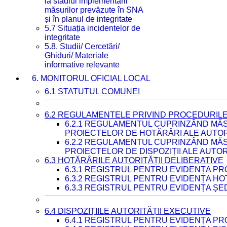
la stadiul implementării
măsurilor prevăzute în SNA
și în planul de integritate
5.7 Situația incidentelor de
integritate
5.8. Studii/ Cercetări/
Ghiduri/ Materiale
informative relevante
6. MONITORUL OFICIAL LOCAL
6.1 STATUTUL COMUNEI
6.2 REGULAMENTELE PRIVIND PROCEDURILE
6.2.1 REGULAMENTUL CUPRINZÂND MĂS
PROIECTELOR DE HOTĂRÂRI ALE AUTORI
6.2.2 REGULAMENTUL CUPRINZÂND MĂS
PROIECTELOR DE DISPOZIȚII ALE AUTOR
6.3 HOTĂRÂRILE AUTORITĂȚII DELIBERATIVE
6.3.1 REGISTRUL PENTRU EVIDENȚA P
6.3.2 REGISTRUL PENTRU EVIDENȚA H
6.3.3 REGISTRUL PENTRU EVIDENȚA ȘE
6.4 DISPOZIȚIILE AUTORITĂȚII EXECUTIVE
6.4.1 REGISTRUL PENTRU EVIDENȚA PRO