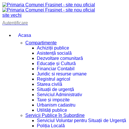
site vechi
Autentificare
Acasa
Compartimente
Achiziții publice
Asistență socială
Dezvoltare comunitară
Educație și Cultură
Financiar Contabil
Juridic si resurse umane
Registrul agricol
Starea civilă
Situații de urgență
Serviciul Administrativ
Taxe și impozite
Urbanism cadastru
Utilități publice
Servicii Publice în Subordine
Serviciul Voluntar pentru Situații de Urgență
Poliția Locală