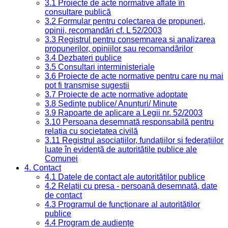
3.1 Proiecte de acte normative aflate în
consultare publică
3.2 Formular pentru colectarea de propuneri,
opinii, recomandări cf. L 52/2003
3.3 Registrul pentru consemnarea și analizarea
propunerilor, opiniilor sau recomandărilor
3.4 Dezbateri publice
3.5 Consultari interministeriale
3.6 Proiecte de acte normative pentru care nu mai
pot fi transmise sugestii
3.7 Proiecte de acte normative adoptate
3.8 Ședințe publice/ Anunțuri/ Minute
3.9 Rapoarte de aplicare a Legii nr. 52/2003
3.10 Persoana desemnată responsabilă pentru
relația cu societatea civilă
3.11 Registrul asociațiilor, fundațiilor și federațiilor
luate în evidență de autoritățile publice ale
Comunei
4. Contact
4.1 Datele de contact ale autorităților publice
4.2 Relații cu presa - persoană desemnată, date
de contact
4.3 Programul de funcționare al autorităților
publice
4.4 Program de audiențe