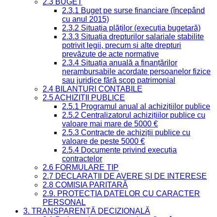
2.3 BUGET
2.3.1 Buget pe surse financiare (începând
cu anul 2015)
2.3.2 Situația plăților (execuția bugetară)
2.3.3 Situația drepturilor salariale stabilite
potrivit legii, precum și alte drepturi
prevăzute de acte normative
2.3.4 Situația anuală a finanțărilor
nerambursabile acordate persoanelor fizice
sau juridice fără scop patrimonial
2.4 BILANȚURI CONTABILE
2.5 ACHIZIȚII PUBLICE
2.5.1 Programul anual al achizițiilor publice
2.5.2 Centralizatorul achizițiilor publice cu
valoare mai mare de 5000 €
2.5.3 Contracte de achiziții publice cu
valoare de peste 5000 €
2.5.4 Documente privind execuția
contractelor
2.6 FORMULARE TIP
2.7 DECLARAȚII DE AVERE ȘI DE INTERESE
2.8 COMISIA PARITARĂ
2.9. PROTECȚIA DATELOR CU CARACTER
PERSONAL
3. TRANSPARENȚĂ DECIZIONALĂ