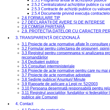
2.5.1 Programul anual al achizițiilor publice
2.5.2 Centralizatorul achizițiilor publice cu 
2.5.3 Contracte de achiziții publice cu valoa
2.5.4 Documente privind execuția contractelo
2.6 FORMULARE TIP
2.7 DECLARAȚII DE AVERE ȘI DE INTERESE
2.8 COMISIA PARITARĂ
2.9. PROTECȚIA DATELOR CU CARACTER PE
3. TRANSPARENȚĂ DECIZIONALĂ
3.1 Proiecte de acte normative aflate în consultare
3.2 Formular pentru colectarea de propuneri, opinii
3.3 Registrul pentru consemnarea și analizarea prop
recomandărilor
3.4 Dezbateri publice
3.5 Consultari interministeriale
3.6 Proiecte de acte normative pentru care nu mai p
3.7 Proiecte de acte normative adoptate
3.8 Ședințe publice/ Anunțuri/ Minute
3.9 Rapoarte de aplicare a Legii nr. 52/2003
3.10 Persoana desemnată responsabilă pentru relaț
3.11 Registrul asociațiilor, fundațiilor și federațiilor
publice ale Comunei
4. Contact