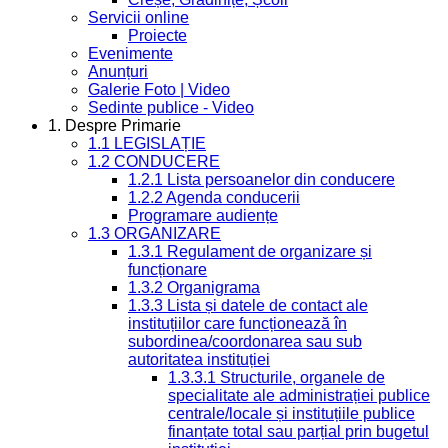
Servicii online
Proiecte
Evenimente
Anunțuri
Galerie Foto | Video
Sedinte publice - Video
1. Despre Primarie
1.1 LEGISLAȚIE
1.2 CONDUCERE
1.2.1 Lista persoanelor din conducere
1.2.2 Agenda conducerii
Programare audiențe
1.3 ORGANIZARE
1.3.1 Regulament de organizare și
funcționare
1.3.2 Organigrama
1.3.3 Lista și datele de contact ale
instituțiilor care funcționează în
subordinea/coordonarea sau sub
autoritatea instituției
1.3.3.1 Structurile, organele de
specialitate ale administrației publice
centrale/locale și instituțiile publice
finanțate total sau parțial prin bugetul