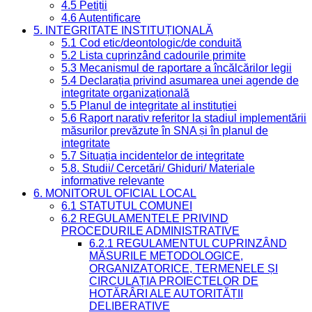
4.5 Petiții
4.6 Autentificare
5. INTEGRITATE INSTITUȚIONALĂ
5.1 Cod etic/deontologic/de conduită
5.2 Lista cuprinzând cadourile primite
5.3 Mecanismul de raportare a încălcărilor legii
5.4 Declarația privind asumarea unei agende de
integritate organizațională
5.5 Planul de integritate al instituției
5.6 Raport narativ referitor la stadiul implementării
măsurilor prevăzute în SNA și în planul de
integritate
5.7 Situația incidentelor de integritate
5.8. Studii/ Cercetări/ Ghiduri/ Materiale
informative relevante
6. MONITORUL OFICIAL LOCAL
6.1 STATUTUL COMUNEI
6.2 REGULAMENTELE PRIVIND
PROCEDURILE ADMINISTRATIVE
6.2.1 REGULAMENTUL CUPRINZÂND
MĂSURILE METODOLOGICE,
ORGANIZATORICE, TERMENELE ȘI
CIRCULAȚIA PROIECTELOR DE
HOTĂRÂRI ALE AUTORITĂȚII
DELIBERATIVE