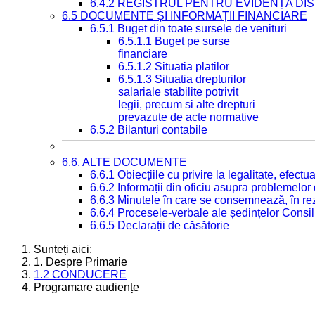
6.4.2 REGISTRUL PENTRU EVIDENȚA DIS
6.5 DOCUMENTE ȘI INFORMAȚII FINANCIARE
6.5.1 Buget din toate sursele de venituri
6.5.1.1 Buget pe surse
financiare
6.5.1.2 Situatia platilor
6.5.1.3 Situatia drepturilor
salariale stabilite potrivit
legii, precum si alte drepturi
prevazute de acte normative
6.5.2 Bilanturi contabile
6.6. ALTE DOCUMENTE
6.6.1 Obiecțiile cu privire la legalitate, efec
6.6.2 Informații din oficiu asupra problemelor
6.6.3 Minutele în care se consemnează, în re
6.6.4 Procesele-verbale ale ședințelor Consil
6.6.5 Declarații de căsătorie
Sunteți aici:
1. Despre Primarie
1.2 CONDUCERE
Programare audiențe