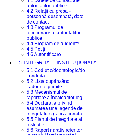
4.1 Datele de contact ale
autorităților publice
4.2 Relații cu presa -
persoană desemnată, date
de contact
4.3 Programul de
funcționare al autorităților
publice
4.4 Program de audiențe
4.5 Petiții
4.6 Autentificare
5. INTEGRITATE INSTITUȚIONALĂ
5.1 Cod etic/deontologic/de
conduită
5.2 Lista cuprinzând
cadourile primite
5.3 Mecanismul de
raportare a încălcărilor legii
5.4 Declarația privind
asumarea unei agende de
integritate organizațională
5.5 Planul de integritate al
instituției
5.6 Raport narativ referitor