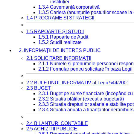
instituției
1.3.4 Guvernanță corporativă
1.3.5 Carieră (anunțurile posturilor scoase la
1.4 PROGRAME ȘI STRATEGII
1.5 RAPOARTE ȘI STUDII
1.5.1 Rapoarte de Audit
1.5.2 Studii realizate
2. INFORMAȚII DE INTERES PUBLIC
2.1 SOLICITARE INFORMAȚII
2.1.1 Numele și prenumele persoanei respon
2.1.2 Formular pentru solicitare în baza Legii
2.2 BULETINUL INFORMATIV al Legii 544/2001
2.3 BUGET
2.3.1 Buget pe surse financiare (începând cu
2.3.2 Situația plăților (execuția bugetară)
2.3.3 Situația drepturilor salariale stabilite p
2.3.4 Situația anuală a finanțărilor neramburs
2.4 BILANȚURI CONTABILE
2.5 ACHIZIȚII PUBLICE