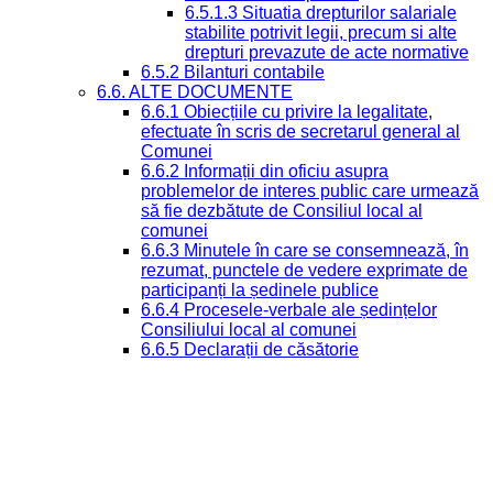
6.5.1.3 Situatia drepturilor salariale
stabilite potrivit legii, precum si alte
drepturi prevazute de acte normative
6.5.2 Bilanturi contabile
6.6. ALTE DOCUMENTE
6.6.1 Obiecțiile cu privire la legalitate,
efectuate în scris de secretarul general al
Comunei
6.6.2 Informații din oficiu asupra
problemelor de interes public care urmează
să fie dezbătute de Consiliul local al
comunei
6.6.3 Minutele în care se consemnează, în
rezumat, punctele de vedere exprimate de
participanți la ședinele publice
6.6.4 Procesele-verbale ale ședințelor
Consiliului local al comunei
6.6.5 Declarații de căsătorie