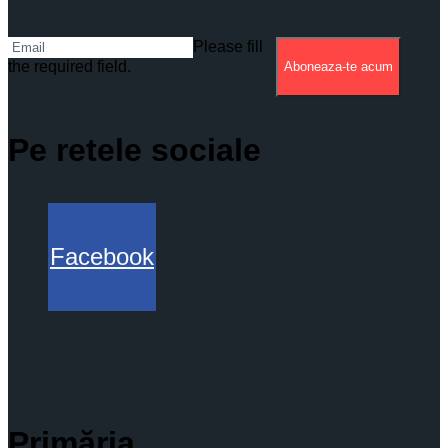
Please fill
the required field.
Aboneaza-te acum
Pe retele sociale
Facebook
Primăria