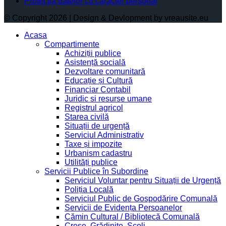
Protectia datelor cu caracter personal
© Copyright 2026 | Design & Devlopment by vreausite.eu
Acasa
Compartimente
Achiziții publice
Asistență socială
Dezvoltare comunitară
Educație și Cultură
Financiar Contabil
Juridic si resurse umane
Registrul agricol
Starea civilă
Situații de urgență
Serviciul Administrativ
Taxe și impozite
Urbanism cadastru
Utilități publice
Servicii Publice în Subordine
Serviciul Voluntar pentru Situații de Urgență
Poliția Locală
Serviciul Public de Gospodărire Comunală
Servicii de Evidența Persoanelor
Cămin Cultural / Bibliotecă Comunală
Creșe, Grădinițe, Școli