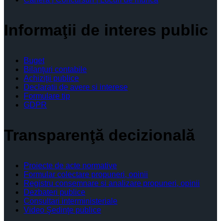
Informaţii de interes public
Buget
Bilanţuri contabile
Achiziţii publice
Declaratii de avere si interese
Formulare tip
GDPR
Transparenţă decizională
Proiecte de acte normative
Formular colectare propuneri, opinii
Registru consemnare si analizare propuneri, opinii
Dezbateri publice
Consultari interministeriale
Video Şedinţe publice