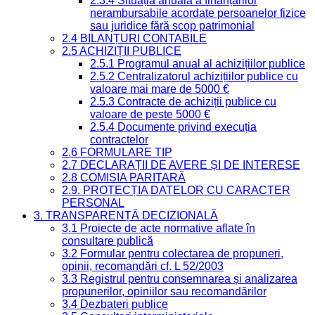
2.3.4 Situația anuală a finanțărilor
nerambursabile acordate persoanelor fizice
sau juridice fără scop patrimonial
2.4 BILANȚURI CONTABILE
2.5 ACHIZIȚII PUBLICE
2.5.1 Programul anual al achizițiilor publice
2.5.2 Centralizatorul achizițiilor publice cu
valoare mai mare de 5000 €
2.5.3 Contracte de achiziții publice cu
valoare de peste 5000 €
2.5.4 Documente privind execuția
contractelor
2.6 FORMULARE TIP
2.7 DECLARAȚII DE AVERE ȘI DE INTERESE
2.8 COMISIA PARITARĂ
2.9. PROTECȚIA DATELOR CU CARACTER
PERSONAL
3. TRANSPARENȚĂ DECIZIONALĂ
3.1 Proiecte de acte normative aflate în
consultare publică
3.2 Formular pentru colectarea de propuneri,
opinii, recomandări cf. L 52/2003
3.3 Registrul pentru consemnarea și analizarea
propunerilor, opiniilor sau recomandărilor
3.4 Dezbateri publice