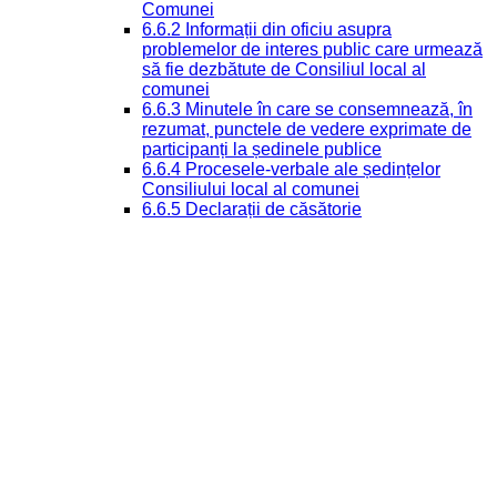
Comunei
6.6.2 Informații din oficiu asupra
problemelor de interes public care urmează
să fie dezbătute de Consiliul local al
comunei
6.6.3 Minutele în care se consemnează, în
rezumat, punctele de vedere exprimate de
participanți la ședinele publice
6.6.4 Procesele-verbale ale ședințelor
Consiliului local al comunei
6.6.5 Declarații de căsătorie