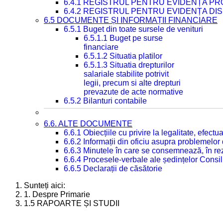
6.4.1 REGISTRUL PENTRU EVIDENȚA PRO
6.4.2 REGISTRUL PENTRU EVIDENȚA DIS
6.5 DOCUMENTE ȘI INFORMAȚII FINANCIARE
6.5.1 Buget din toate sursele de venituri
6.5.1.1 Buget pe surse
financiare
6.5.1.2 Situatia platilor
6.5.1.3 Situatia drepturilor
salariale stabilite potrivit
legii, precum si alte drepturi
prevazute de acte normative
6.5.2 Bilanturi contabile
6.6. ALTE DOCUMENTE
6.6.1 Obiecțiile cu privire la legalitate, efec
6.6.2 Informații din oficiu asupra problemelor
6.6.3 Minutele în care se consemnează, în re
6.6.4 Procesele-verbale ale ședințelor Consil
6.6.5 Declarații de căsătorie
Sunteți aici:
1. Despre Primarie
1.5 RAPOARTE ȘI STUDII