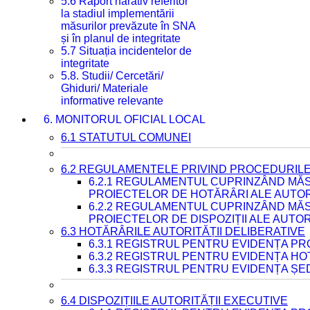
5.6 Raport narativ referitor
la stadiul implementării
măsurilor prevăzute în SNA
și în planul de integritate
5.7 Situația incidentelor de
integritate
5.8. Studii/ Cercetări/
Ghiduri/ Materiale
informative relevante
6. MONITORUL OFICIAL LOCAL
6.1 STATUTUL COMUNEI
6.2 REGULAMENTELE PRIVIND PROCEDURILE
6.2.1 REGULAMENTUL CUPRINZÂND MĂS
PROIECTELOR DE HOTĂRÂRI ALE AUTORI
6.2.2 REGULAMENTUL CUPRINZÂND MĂS
PROIECTELOR DE DISPOZIȚII ALE AUTOR
6.3 HOTĂRÂRILE AUTORITĂȚII DELIBERATIVE
6.3.1 REGISTRUL PENTRU EVIDENȚA P
6.3.2 REGISTRUL PENTRU EVIDENȚA H
6.3.3 REGISTRUL PENTRU EVIDENȚA ȘE
6.4 DISPOZIȚIILE AUTORITĂȚII EXECUTIVE