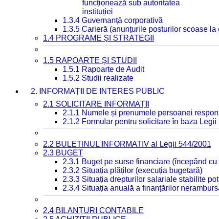
funcționează sub autoritatea
instituției
1.3.4 Guvernanță corporativă
1.3.5 Carieră (anunțurile posturilor scoase la
1.4 PROGRAME ȘI STRATEGII
1.5 RAPOARTE ȘI STUDII
1.5.1 Rapoarte de Audit
1.5.2 Studii realizate
2. INFORMAȚII DE INTERES PUBLIC
2.1 SOLICITARE INFORMAȚII
2.1.1 Numele și prenumele persoanei respon
2.1.2 Formular pentru solicitare în baza Legii
2.2 BULETINUL INFORMATIV al Legii 544/2001
2.3 BUGET
2.3.1 Buget pe surse financiare (începând cu
2.3.2 Situația plăților (execuția bugetară)
2.3.3 Situația drepturilor salariale stabilite p
2.3.4 Situația anuală a finanțărilor neramburs
2.4 BILANȚURI CONTABILE