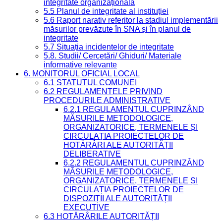
integritate organizațională
5.5 Planul de integritate al instituției
5.6 Raport narativ referitor la stadiul implementării
măsurilor prevăzute în SNA și în planul de
integritate
5.7 Situația incidentelor de integritate
5.8. Studii/ Cercetări/ Ghiduri/ Materiale
informative relevante
6. MONITORUL OFICIAL LOCAL
6.1 STATUTUL COMUNEI
6.2 REGULAMENTELE PRIVIND
PROCEDURILE ADMINISTRATIVE
6.2.1 REGULAMENTUL CUPRINZÂND
MĂSURILE METODOLOGICE,
ORGANIZATORICE, TERMENELE ȘI
CIRCULAȚIA PROIECTELOR DE
HOTĂRÂRI ALE AUTORITĂȚII
DELIBERATIVE
6.2.2 REGULAMENTUL CUPRINZÂND
MĂSURILE METODOLOGICE,
ORGANIZATORICE, TERMENELE ȘI
CIRCULAȚIA PROIECTELOR DE
DISPOZIȚII ALE AUTORITĂȚII
EXECUTIVE
6.3 HOTĂRÂRILE AUTORITĂȚII