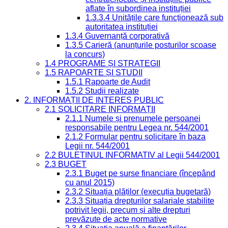
aflate în subordinea instituției
1.3.3.4 Unitățile care funcționează sub
autoritatea instituției
1.3.4 Guvernanță corporativă
1.3.5 Carieră (anunțurile posturilor scoase
la concurs)
1.4 PROGRAME ȘI STRATEGII
1.5 RAPOARTE ȘI STUDII
1.5.1 Rapoarte de Audit
1.5.2 Studii realizate
2. INFORMAȚII DE INTERES PUBLIC
2.1 SOLICITARE INFORMAȚII
2.1.1 Numele și prenumele persoanei
responsabile pentru Legea nr. 544/2001
2.1.2 Formular pentru solicitare în baza
Legii nr. 544/2001
2.2 BULETINUL INFORMATIV al Legii 544/2001
2.3 BUGET
2.3.1 Buget pe surse financiare (începând
cu anul 2015)
2.3.2 Situația plăților (execuția bugetară)
2.3.3 Situația drepturilor salariale stabilite
potrivit legii, precum și alte drepturi
prevăzute de acte normative