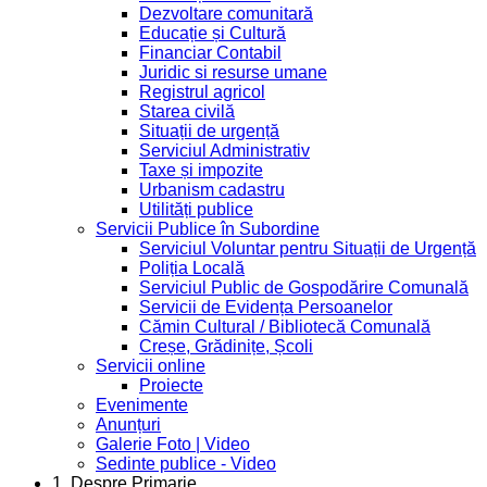
Dezvoltare comunitară
Educație și Cultură
Financiar Contabil
Juridic si resurse umane
Registrul agricol
Starea civilă
Situații de urgență
Serviciul Administrativ
Taxe și impozite
Urbanism cadastru
Utilități publice
Servicii Publice în Subordine
Serviciul Voluntar pentru Situații de Urgență
Poliția Locală
Serviciul Public de Gospodărire Comunală
Servicii de Evidența Persoanelor
Cămin Cultural / Bibliotecă Comunală
Creșe, Grădinițe, Școli
Servicii online
Proiecte
Evenimente
Anunțuri
Galerie Foto | Video
Sedinte publice - Video
1. Despre Primarie