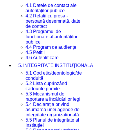
4.1 Datele de contact ale
autorităților publice
4.2 Relații cu presa -
persoană desemnată, date
de contact
4.3 Programul de
funcționare al autorităților
publice
4.4 Program de audiențe
4.5 Petiții
4.6 Autentificare
5. INTEGRITATE INSTITUȚIONALĂ
5.1 Cod etic/deontologic/de
conduită
5.2 Lista cuprinzând
cadourile primite
5.3 Mecanismul de
raportare a încălcărilor legii
5.4 Declarația privind
asumarea unei agende de
integritate organizațională
5.5 Planul de integritate al
instituției