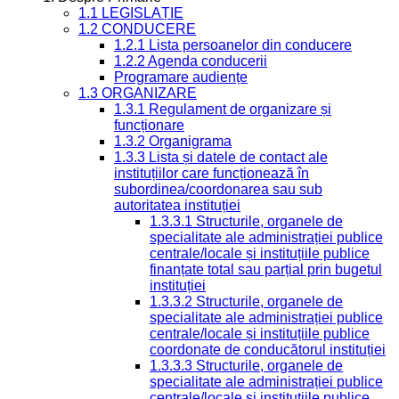
1.1 LEGISLAȚIE
1.2 CONDUCERE
1.2.1 Lista persoanelor din conducere
1.2.2 Agenda conducerii
Programare audiențe
1.3 ORGANIZARE
1.3.1 Regulament de organizare și
funcționare
1.3.2 Organigrama
1.3.3 Lista și datele de contact ale
instituțiilor care funcționează în
subordinea/coordonarea sau sub
autoritatea instituției
1.3.3.1 Structurile, organele de
specialitate ale administrației publice
centrale/locale și instituțiile publice
finanțate total sau parțial prin bugetul
instituției
1.3.3.2 Structurile, organele de
specialitate ale administrației publice
centrale/locale și instituțiile publice
coordonate de conducătorul instituției
1.3.3.3 Structurile, organele de
specialitate ale administrației publice
centrale/locale și instituțiile publice