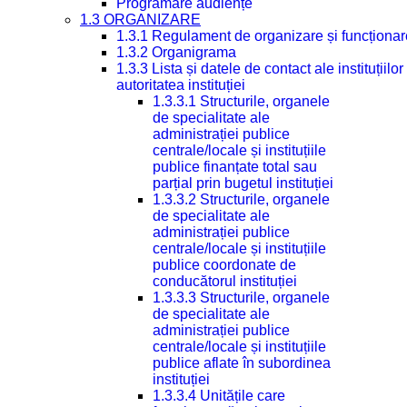
Programare audiențe
1.3 ORGANIZARE
1.3.1 Regulament de organizare și funcționar
1.3.2 Organigrama
1.3.3 Lista și datele de contact ale instituți
autoritatea instituției
1.3.3.1 Structurile, organele
de specialitate ale
administrației publice
centrale/locale și instituțiile
publice finanțate total sau
parțial prin bugetul instituției
1.3.3.2 Structurile, organele
de specialitate ale
administrației publice
centrale/locale și instituțiile
publice coordonate de
conducătorul instituției
1.3.3.3 Structurile, organele
de specialitate ale
administrației publice
centrale/locale și instituțiile
publice aflate în subordinea
instituției
1.3.3.4 Unitățile care