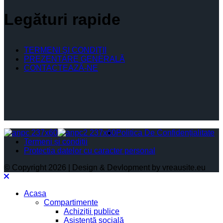
Legături rapide
TERMENI ŞI CONDIŢII
PREZENTARE GENERALĂ
CONTACTEAZĂ-NE
Politica De Confidențialitate
Termeni și condiții
Protectia datelor cu caracter personal
© Copyright 2026 | Design & Devlopment by vreausite.eu
Acasa
Compartimente
Achiziții publice
Asistență socială