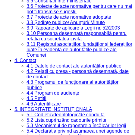
3.5 Consultari interministeriale
3.6 Proiecte de acte normative pentru care nu mai
pot fi transmise sugestii
3.7 Proiecte de acte normative adoptate
3.8 Ședințe publice/ Anunțuri/ Minute
3.9 Rapoarte de aplicare a Legii nr. 52/2003
3.10 Persoana desemnată responsabilă pentru
relația cu societatea civilă
3.11 Registrul asociațiilor, fundațiilor și federațiilor
luate în evidență de autoritățile publice ale
Comunei
4. Contact
4.1 Datele de contact ale autorităților publice
4.2 Relații cu presa - persoană desemnată, date
de contact
4.3 Programul de funcționare al autorităților
publice
4.4 Program de audiențe
4.5 Petiții
4.6 Autentificare
5. INTEGRITATE INSTITUȚIONALĂ
5.1 Cod etic/deontologic/de conduită
5.2 Lista cuprinzând cadourile primite
5.3 Mecanismul de raportare a încălcărilor legii
5.4 Declarația privind asumarea unei agende de