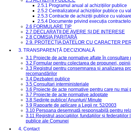
2.5 ACHIZIȚII PUBLICE
2.5.1 Programul anual al achizițiilor publice
2.5.2 Centralizatorul achizițiilor publice cu 
2.5.3 Contracte de achiziții publice cu valoa
2.5.4 Documente privind execuția contractelo
2.6 FORMULARE TIP
2.7 DECLARAȚII DE AVERE ȘI DE INTERESE
2.8 COMISIA PARITARĂ
2.9. PROTECȚIA DATELOR CU CARACTER PE
3. TRANSPARENȚĂ DECIZIONALĂ
3.1 Proiecte de acte normative aflate în consultare
3.2 Formular pentru colectarea de propuneri, opinii
3.3 Registrul pentru consemnarea și analizarea prop
recomandărilor
3.4 Dezbateri publice
3.5 Consultari interministeriale
3.6 Proiecte de acte normative pentru care nu mai p
3.7 Proiecte de acte normative adoptate
3.8 Ședințe publice/ Anunțuri/ Minute
3.9 Rapoarte de aplicare a Legii nr. 52/2003
3.10 Persoana desemnată responsabilă pentru relaț
3.11 Registrul asociațiilor, fundațiilor și federațiilor
publice ale Comunei
4. Contact