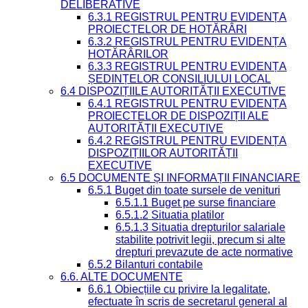
DELIBERATIVE
6.3.1 REGISTRUL PENTRU EVIDENȚA
PROIECTELOR DE HOTĂRÂRI
6.3.2 REGISTRUL PENTRU EVIDENȚA
HOTĂRÂRILOR
6.3.3 REGISTRUL PENTRU EVIDENȚA
ȘEDINȚELOR CONSILIULUI LOCAL
6.4 DISPOZIȚIILE AUTORITĂȚII EXECUTIVE
6.4.1 REGISTRUL PENTRU EVIDENȚA
PROIECTELOR DE DISPOZIȚII ALE
AUTORITĂȚII EXECUTIVE
6.4.2 REGISTRUL PENTRU EVIDENȚA
DISPOZIȚIILOR AUTORITĂȚII
EXECUTIVE
6.5 DOCUMENTE ȘI INFORMAȚII FINANCIARE
6.5.1 Buget din toate sursele de venituri
6.5.1.1 Buget pe surse financiare
6.5.1.2 Situatia platilor
6.5.1.3 Situatia drepturilor salariale
stabilite potrivit legii, precum si alte
drepturi prevazute de acte normative
6.5.2 Bilanturi contabile
6.6. ALTE DOCUMENTE
6.6.1 Obiecțiile cu privire la legalitate,
efectuate în scris de secretarul general al