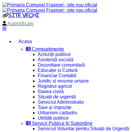
site vechi
Autentificare
Acasa
Compartimente
Achiziții publice
Asistență socială
Dezvoltare comunitară
Educație și Cultură
Financiar Contabil
Juridic si resurse umane
Registrul agricol
Starea civilă
Situații de urgență
Serviciul Administrativ
Taxe și impozite
Urbanism cadastru
Utilități publice
Servicii Publice în Subordine
Serviciul Voluntar pentru Situații de Urgență