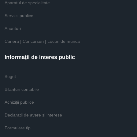
Aparatul de specialitate
Servicii publice
Anunturi
Cariera | Concursuri | Locuri de munca
Informaţii de interes public
Buget
Bilanţuri contabile
Achiziţii publice
Declaratii de avere si interese
Formulare tip