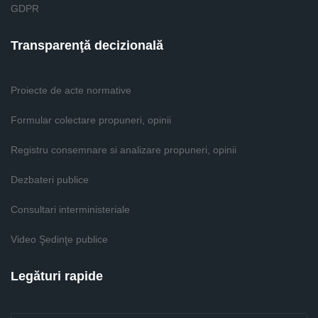
GDPR
Transparenţă decizională
Proiecte de acte normative
Formular colectare propuneri, opinii
Registru consemnare si analizare propuneri, opinii
Dezbateri publice
Consultari interministeriale
Video Şedinţe publice
Legături rapide