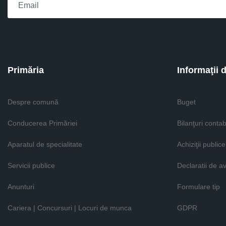
Please fill the required field.
Primăria
Informaţii 
Despre comună
Buget
Conducerea Primăriei
Bilanţuri contab
Aparatul de specialitate
Achiziţii publice
Servicii publice
Declaratii de a
Anunturi
Formulare tip
Cariera | Concursuri | Locuri de munca
GDPR