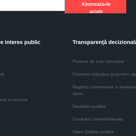
Aboneaza-te
acum
de interes public
Transparenţă decizional
Proiecte de acte normative
ile
Formular colectare propuneri, opi
Registru consemnare si analizar
opinii
vere si interese
Dezbateri publice
Consultari interministeriale
Video Şedinţe publice