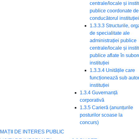
centrale/locale și instit
publice coordonate de
conducătorul instituției
1.3.3.3 Structurile, or
de specialitate ale
administrației publice
centrale/locale și instit
publice aflate în subo
instituției
1.3.3.4 Unitățile care
funcționează sub autor
instituției
1.3.4 Guvernanță
corporativă
1.3.5 Carieră (anunțurile
posturilor scoase la
concurs)
RMAȚII DE INTERES PUBLIC