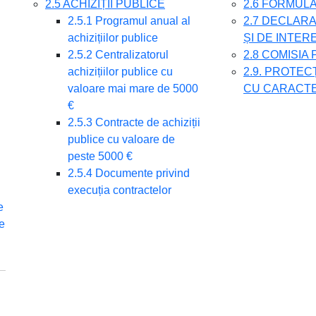
2.5 ACHIZIȚII PUBLICE
2.6 FORMULA
2.5.1 Programul anual al
2.7 DECLARA
achizițiilor publice
ȘI DE INTER
2.5.2 Centralizatorul
2.8 COMISIA
achizițiilor publice cu
2.9. PROTEC
valoare mai mare de 5000
CU CARACT
€
2.5.3 Contracte de achiziții
publice cu valoare de
peste 5000 €
2.5.4 Documente privind
execuția contractelor
e
e