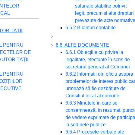
INȚELOR
salariale stabilite potrivit
OCAL
legii, precum si alte drepturi
prevazute de acte normativ
6.5.2 Bilanturi contabile
UTORITĂȚII
UL PENTRU
6.6. ALTE DOCUMENTE
IECTELOR DE
6.6.1 Obiecțiile cu privire la
 AUTORITĂȚII
legalitate, efectuate în scris de
secretarul general al Comunei
UL PENTRU
6.6.2 Informații din oficiu asupra
OZIȚIILOR
problemelor de interes public ca
XECUTIVE
urmează să fie dezbătute de
Consiliul local al comunei
6.6.3 Minutele în care se
consemnează, în rezumat, punct
de vedere exprimate de participa
la ședinele publice
6.6.4 Procesele-verbale ale