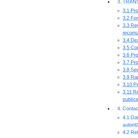
3. TRA
3.1 Pro
3.2 For
3.3 Reg
recoma
3.4 De
3.5 Con
3.6 Pro
3.7 Pr
3.8 Șed
3.9 Rap
3.10 P
3.11 Re
public
4. Contac
4.1 Dat
autorit
4.2 Rel