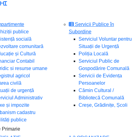
chi
partimente
Servicii Publice în
hiziții publice
Subordine
istență socială
Serviciul Voluntar pentru
zvoltare comunitară
Situații de Urgență
ucație și Cultură
Poliția Locală
nanciar Contabil
Serviciul Public de
ridic si resurse umane
Gospodărire Comunală
gistrul agricol
Servicii de Evidența
area civilă
Persoanelor
tuații de urgență
Cămin Cultural /
rviciul Administrativ
Bibliotecă Comunală
xe și impozite
Creșe, Grădinițe, Școli
banism cadastru
ilități publice
 Primarie