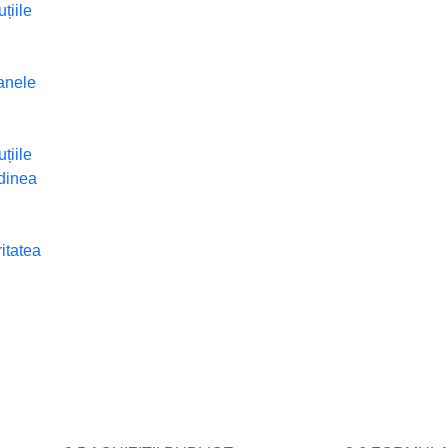
uțiile
ganele
uțiile
rdinea
itatea