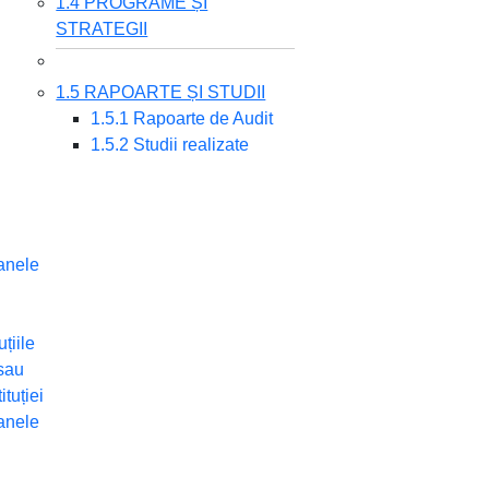
1.4 PROGRAME ȘI
STRATEGII
1.5 RAPOARTE ȘI STUDII
1.5.1 Rapoarte de Audit
1.5.2 Studii realizate
ganele
uțiile
 sau
ituției
ganele