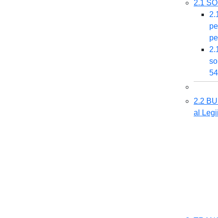
2.1 S
2.
pe
pe
2.
so
54
2.2 B
al Leg