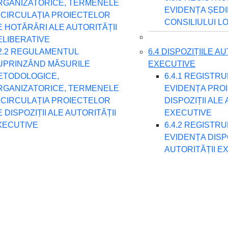
RGANIZATORICE, TERMENELE
EVIDENȚA ȘED
I CIRCULAȚIA PROIECTELOR
CONSILIULUI L
E HOTĂRÂRI ALE AUTORITĂȚII
ELIBERATIVE
.2.2 REGULAMENTUL
6.4 DISPOZIȚIILE A
UPRINZÂND MĂSURILE
EXECUTIVE
ETODOLOGICE,
6.4.1 REGISTR
RGANIZATORICE, TERMENELE
EVIDENȚA PRO
I CIRCULAȚIA PROIECTELOR
DISPOZIȚII ALE
 DISPOZIȚII ALE AUTORITĂȚII
EXECUTIVE
XECUTIVE
6.4.2 REGISTR
EVIDENȚA DISP
AUTORITĂȚII E