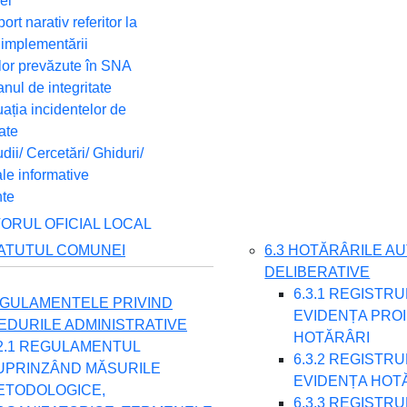
iei
ort narativ referitor la
 implementării
lor prevăzute în SNA
lanul de integritate
uația incidentelor de
tate
udii/ Cercetări/ Ghiduri/
le informative
nte
TORUL OFICIAL LOCAL
TATUTUL COMUNEI
6.3 HOTĂRÂRILE AU
DELIBERATIVE
6.3.1 REGISTR
EGULAMENTELE PRIVIND
EVIDENȚA PRO
DURILE ADMINISTRATIVE
HOTĂRÂRI
.2.1 REGULAMENTUL
6.3.2 REGISTR
UPRINZÂND MĂSURILE
EVIDENȚA HOT
ETODOLOGICE,
6.3.3 REGISTR