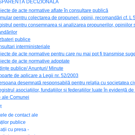
NSPARENȚĂ DECIZIONALĂ
iecte de acte normative aflate în consultare publică
mular pentru colectarea de propuneri, opinii, recomandări cf. L
istrul pentru consemnarea și analizarea propunerilor, opiniilor 
ndărilor
zbateri publice
sultari interministeriale
iecte de acte normative pentru care nu mai pot fi transmise suge
oiecte de acte normative adoptate
ințe publice/ Anunțuri/ Minute
oarte de aplicare a Legii nr. 52/2003
ersoana desemnată responsabilă pentru relația cu societatea civ
gistrul asociațiilor, fundațiilor și federațiilor luate în evidență de 
e ale Comunei
t
ele de contact ale
ăților publice
ații cu presa -