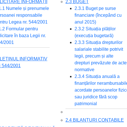
OLICITARE INFORMAȚII
2.3 BUGET
1.1 Numele și prenumele
2.3.1 Buget pe surse
rsoanei responsabile
financiare (începând cu
ntru Legea nr. 544/2001
anul 2015)
1.2 Formular pentru
2.3.2 Situația plăților
licitare în baza Legii nr.
(execuția bugetară)
4/2001
2.3.3 Situația drepturilor
salariale stabilite potrivit
legii, precum și alte
ULETINUL INFORMATIV
drepturi prevăzute de acte
ii 544/2001
normative
2.3.4 Situația anuală a
finanțărilor nerambursabil
acordate persoanelor fizic
sau juridice fără scop
patrimonial
2.4 BILANȚURI CONTABILE