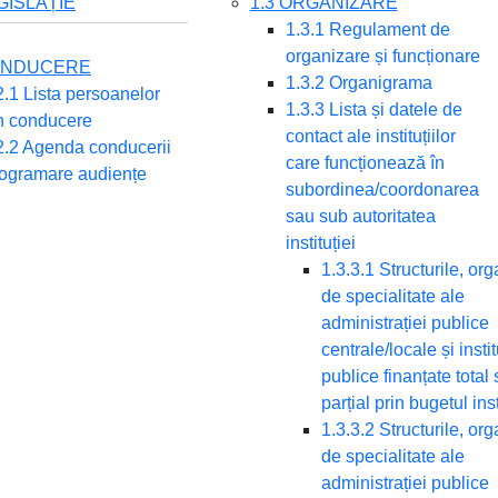
EGISLAȚIE
1.3 ORGANIZARE
1.3.1 Regulament de
organizare și funcționare
CONDUCERE
1.3.2 Organigrama
2.1 Lista persoanelor
1.3.3 Lista și datele de
n conducere
contact ale instituțiilor
2.2 Agenda conducerii
care funcționează în
ogramare audiențe
subordinea/coordonarea
sau sub autoritatea
instituției
1.3.3.1 Structurile, or
de specialitate ale
administrației publice
centrale/locale și instit
publice finanțate total
parțial prin bugetul inst
1.3.3.2 Structurile, or
de specialitate ale
administrației publice