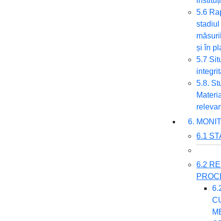
instituț
5.6 Rap
stadiul
măsuri
și în p
5.7 Sit
integri
5.8. St
Materia
releva
6. MONI
6.1 S
6.2 R
PROCE
6
C
M