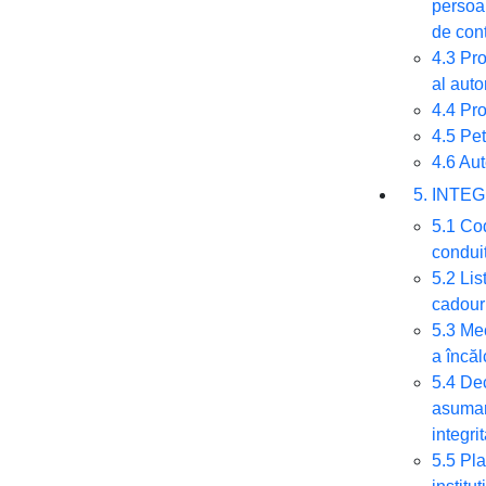
persoa
de con
4.3 Pr
al auto
4.4 Pr
4.5 Peti
4.6 Aut
5. INTE
5.1 Co
condui
5.2 Li
cadouri
5.3 Me
a încălc
5.4 Dec
asumar
integri
5.5 Pla