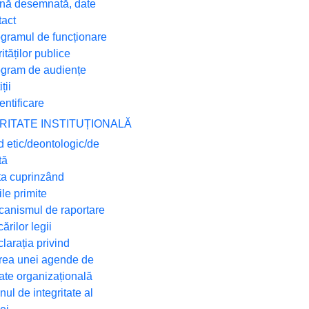
nă desemnată, date
tact
ogramul de funcționare
rităților publice
ogram de audiențe
ții
entificare
GRITATE INSTITUȚIONALĂ
d etic/deontologic/de
tă
sta cuprinzând
le primite
canismul de raportare
ărilor legii
larația privind
ea unei agende de
tate organizațională
nul de integritate al