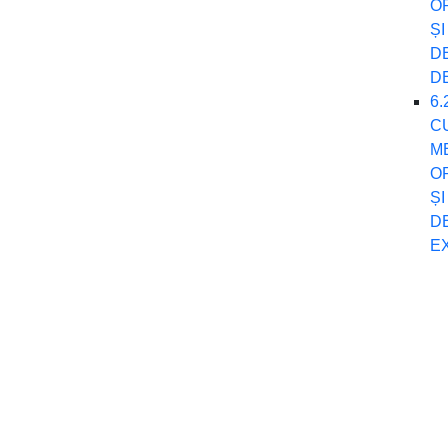
O
Ș
D
D
6
C
M
O
Ș
DE
E