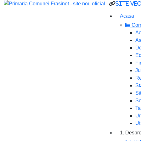
site ve
Acasa
Com
Ac
As
De
Ed
Fi
Ju
Re
St
Si
Se
Ta
Ur
Ut
1. Despre