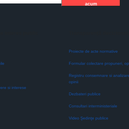
acum
de interes public
Transparenţă decizional
Proiecte de acte normative
ile
Formular colectare propuneri, opi
Registru consemnare si analizar
opinii
vere si interese
Dezbateri publice
Consultari interministeriale
Video Şedinţe publice