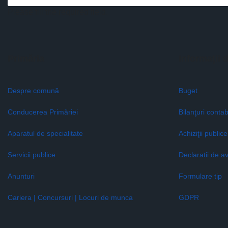
Please fill the required field.
Primăria
Informaţii 
Despre comună
Buget
Conducerea Primăriei
Bilanţuri contab
Aparatul de specialitate
Achiziţii publice
Servicii publice
Declaratii de a
Anunturi
Formulare tip
Cariera | Concursuri | Locuri de munca
GDPR