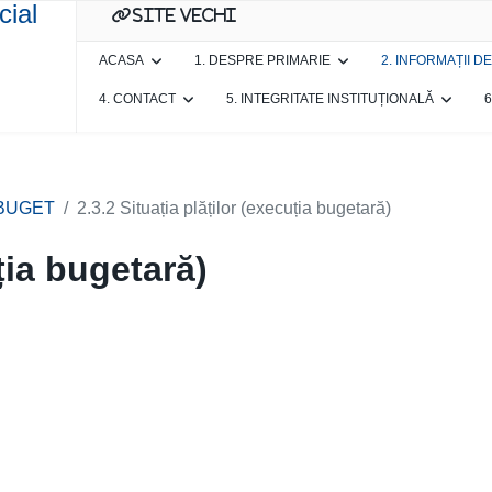
site vechi
ACASA
1. DESPRE PRIMARIE
2. INFORMAȚII D
4. CONTACT
5. INTEGRITATE INSTITUȚIONALĂ
6
 BUGET
2.3.2 Situația plăților (execuția bugetară)
uția bugetară)