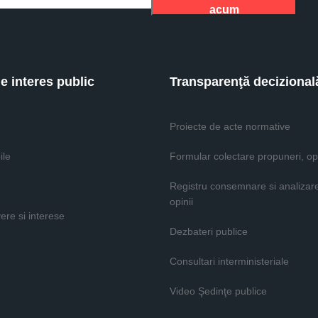
acum
de interes public
Transparenţă decizional
Proiecte de acte normative
ile
Formular colectare propuneri, opi
Registru consemnare si analizar
opinii
vere si interese
Dezbateri publice
Consultari interministeriale
Video Şedinţe publice