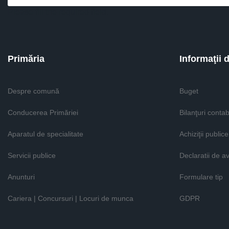
Please fill the required field.
Primăria
Informaţii 
Despre comună
Buget
Conducerea Primăriei
Bilanţuri contab
Aparatul de specialitate
Achiziţii publice
Servicii publice
Declaratii de a
Anunturi
Formulare tip
Cariera | Concursuri | Locuri de munca
GDPR