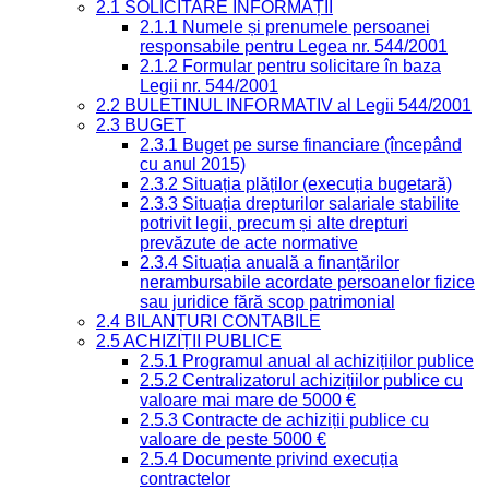
2.1 SOLICITARE INFORMAȚII
2.1.1 Numele și prenumele persoanei
responsabile pentru Legea nr. 544/2001
2.1.2 Formular pentru solicitare în baza
Legii nr. 544/2001
2.2 BULETINUL INFORMATIV al Legii 544/2001
2.3 BUGET
2.3.1 Buget pe surse financiare (începând
cu anul 2015)
2.3.2 Situația plăților (execuția bugetară)
2.3.3 Situația drepturilor salariale stabilite
potrivit legii, precum și alte drepturi
prevăzute de acte normative
2.3.4 Situația anuală a finanțărilor
nerambursabile acordate persoanelor fizice
sau juridice fără scop patrimonial
2.4 BILANȚURI CONTABILE
2.5 ACHIZIȚII PUBLICE
2.5.1 Programul anual al achizițiilor publice
2.5.2 Centralizatorul achizițiilor publice cu
valoare mai mare de 5000 €
2.5.3 Contracte de achiziții publice cu
valoare de peste 5000 €
2.5.4 Documente privind execuția
contractelor