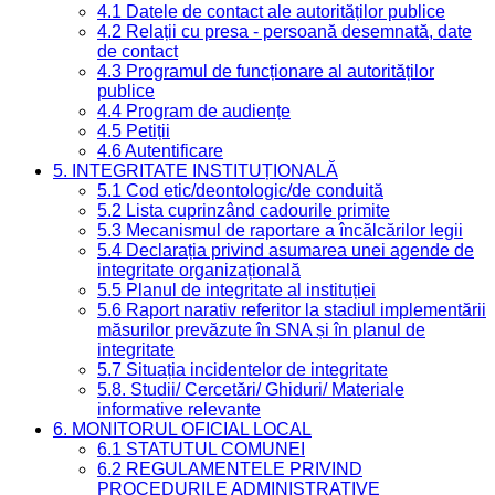
4.1 Datele de contact ale autorităților publice
4.2 Relații cu presa - persoană desemnată, date
de contact
4.3 Programul de funcționare al autorităților
publice
4.4 Program de audiențe
4.5 Petiții
4.6 Autentificare
5. INTEGRITATE INSTITUȚIONALĂ
5.1 Cod etic/deontologic/de conduită
5.2 Lista cuprinzând cadourile primite
5.3 Mecanismul de raportare a încălcărilor legii
5.4 Declarația privind asumarea unei agende de
integritate organizațională
5.5 Planul de integritate al instituției
5.6 Raport narativ referitor la stadiul implementării
măsurilor prevăzute în SNA și în planul de
integritate
5.7 Situația incidentelor de integritate
5.8. Studii/ Cercetări/ Ghiduri/ Materiale
informative relevante
6. MONITORUL OFICIAL LOCAL
6.1 STATUTUL COMUNEI
6.2 REGULAMENTELE PRIVIND
PROCEDURILE ADMINISTRATIVE