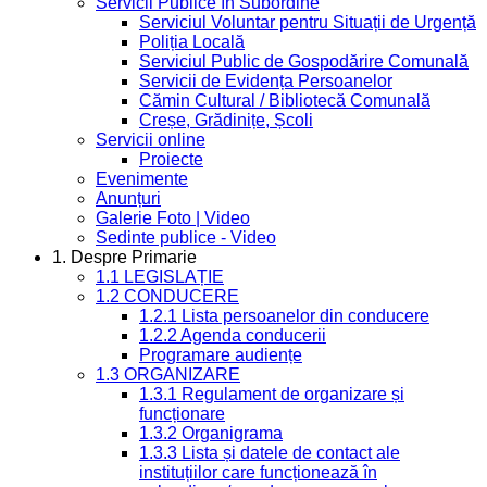
Servicii Publice în Subordine
Serviciul Voluntar pentru Situații de Urgență
Poliția Locală
Serviciul Public de Gospodărire Comunală
Servicii de Evidența Persoanelor
Cămin Cultural / Bibliotecă Comunală
Creșe, Grădinițe, Școli
Servicii online
Proiecte
Evenimente
Anunțuri
Galerie Foto | Video
Sedinte publice - Video
1. Despre Primarie
1.1 LEGISLAȚIE
1.2 CONDUCERE
1.2.1 Lista persoanelor din conducere
1.2.2 Agenda conducerii
Programare audiențe
1.3 ORGANIZARE
1.3.1 Regulament de organizare și
funcționare
1.3.2 Organigrama
1.3.3 Lista și datele de contact ale
instituțiilor care funcționează în