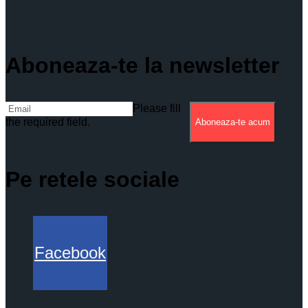
Aboneaza-te la newsletter
Please fill
the required field.
Aboneaza-te acum
Pe retele sociale
Facebook