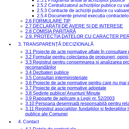
2.5.1 Programul anual al achizițiilor publice
2.5.2 Centralizatorul achizițiilor publice cu 
2.5.3 Contracte de achiziții publice cu valoa
2.5.4 Documente privind execuția contractelo
2.6 FORMULARE TIP
2.7 DECLARAȚII DE AVERE ȘI DE INTERESE
2.8 COMISIA PARITARĂ
2.9. PROTECȚIA DATELOR CU CARACTER PE
3. TRANSPARENȚĂ DECIZIONALĂ
3.1 Proiecte de acte normative aflate în consultare
3.2 Formular pentru colectarea de propuneri, opinii
3.3 Registrul pentru consemnarea și analizarea prop
recomandărilor
3.4 Dezbateri publice
3.5 Consultari interministeriale
3.6 Proiecte de acte normative pentru care nu mai p
3.7 Proiecte de acte normative adoptate
3.8 Ședințe publice/ Anunțuri/ Minute
3.9 Rapoarte de aplicare a Legii nr. 52/2003
3.10 Persoana desemnată responsabilă pentru relaț
3.11 Registrul asociațiilor, fundațiilor și federațiilor
publice ale Comunei
4. Contact