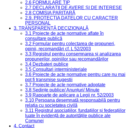
2.6 FORMULARE TIP
2.7 DECLARAȚII DE AVERE ȘI DE INTERESE
2.8 COMISIA PARITARĂ
2.9. PROTECȚIA DATELOR CU CARACTER
PERSONAL
3. TRANSPARENȚĂ DECIZIONALĂ
3.1 Proiecte de acte normative aflate în
consultare publică
3.2 Formular pentru colectarea de propuneri,
opinii, recomandări cf. L 52/2003
3.3 Registrul pentru consemnarea și analizarea
propunerilor, opiniilor sau recomandărilor
3.4 Dezbateri publice
3.5 Consultari interministeriale
3.6 Proiecte de acte normative pentru care nu mai
pot fi transmise sugestii
3.7 Proiecte de acte normative adoptate
3.8 Ședințe publice/ Anunțuri/ Minute
3.9 Rapoarte de aplicare a Legii nr. 52/2003
3.10 Persoana desemnată responsabilă pentru
relația cu societatea civilă
3.11 Registrul asociațiilor, fundațiilor și federațiilor
luate în evidență de autoritățile publice ale
Comunei
4. Contact