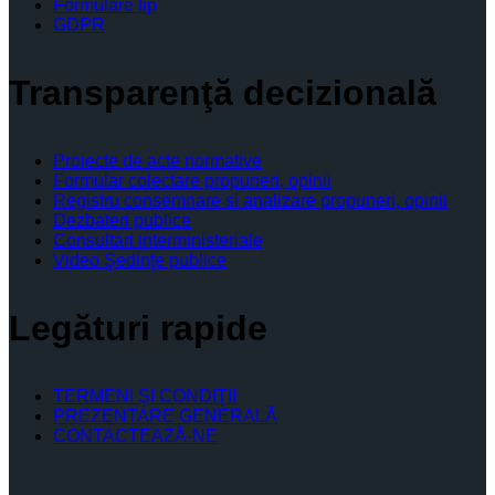
Formulare tip
GDPR
Transparenţă decizională
Proiecte de acte normative
Formular colectare propuneri, opinii
Registru consemnare si analizare propuneri, opinii
Dezbateri publice
Consultari interministeriale
Video Şedinţe publice
Legături rapide
TERMENI ŞI CONDIŢII
PREZENTARE GENERALĂ
CONTACTEAZĂ-NE