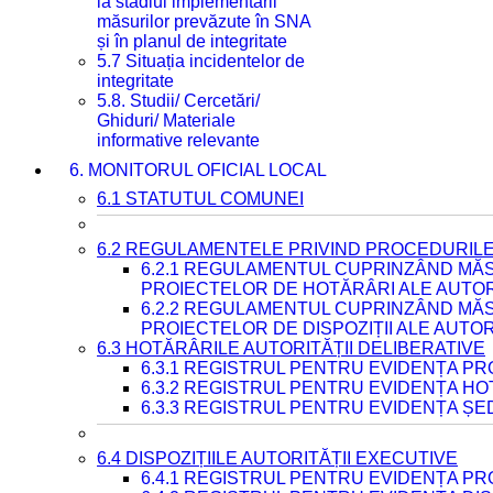
la stadiul implementării
măsurilor prevăzute în SNA
și în planul de integritate
5.7 Situația incidentelor de
integritate
5.8. Studii/ Cercetări/
Ghiduri/ Materiale
informative relevante
6. MONITORUL OFICIAL LOCAL
6.1 STATUTUL COMUNEI
6.2 REGULAMENTELE PRIVIND PROCEDURILE
6.2.1 REGULAMENTUL CUPRINZÂND MĂS
PROIECTELOR DE HOTĂRÂRI ALE AUTORI
6.2.2 REGULAMENTUL CUPRINZÂND MĂS
PROIECTELOR DE DISPOZIȚII ALE AUTOR
6.3 HOTĂRÂRILE AUTORITĂȚII DELIBERATIVE
6.3.1 REGISTRUL PENTRU EVIDENȚA P
6.3.2 REGISTRUL PENTRU EVIDENȚA H
6.3.3 REGISTRUL PENTRU EVIDENȚA ȘE
6.4 DISPOZIȚIILE AUTORITĂȚII EXECUTIVE
6.4.1 REGISTRUL PENTRU EVIDENȚA PRO