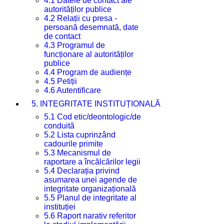
4.1 Datele de contact ale
autorităților publice
4.2 Relații cu presa -
persoană desemnată, date
de contact
4.3 Programul de
funcționare al autorităților
publice
4.4 Program de audiențe
4.5 Petiții
4.6 Autentificare
5. INTEGRITATE INSTITUȚIONALĂ
5.1 Cod etic/deontologic/de
conduită
5.2 Lista cuprinzând
cadourile primite
5.3 Mecanismul de
raportare a încălcărilor legii
5.4 Declarația privind
asumarea unei agende de
integritate organizațională
5.5 Planul de integritate al
instituției
5.6 Raport narativ referitor