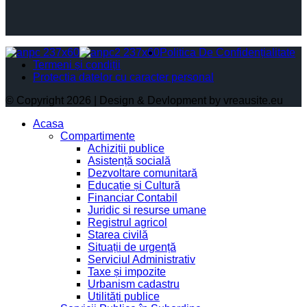
Politica De Confidențialitate
Termeni și condiții
Protectia datelor cu caracter personal
© Copyright 2026 | Design & Devlopment by vreausite.eu
Acasa
Compartimente
Achiziții publice
Asistență socială
Dezvoltare comunitară
Educație și Cultură
Financiar Contabil
Juridic si resurse umane
Registrul agricol
Starea civilă
Situații de urgență
Serviciul Administrativ
Taxe și impozite
Urbanism cadastru
Utilități publice