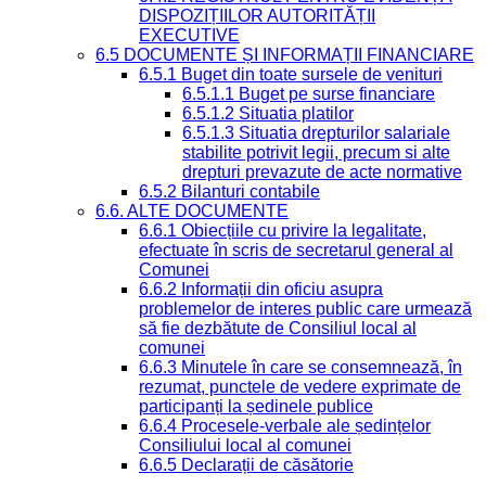
DISPOZIȚIILOR AUTORITĂȚII
EXECUTIVE
6.5 DOCUMENTE ȘI INFORMAȚII FINANCIARE
6.5.1 Buget din toate sursele de venituri
6.5.1.1 Buget pe surse financiare
6.5.1.2 Situatia platilor
6.5.1.3 Situatia drepturilor salariale
stabilite potrivit legii, precum si alte
drepturi prevazute de acte normative
6.5.2 Bilanturi contabile
6.6. ALTE DOCUMENTE
6.6.1 Obiecțiile cu privire la legalitate,
efectuate în scris de secretarul general al
Comunei
6.6.2 Informații din oficiu asupra
problemelor de interes public care urmează
să fie dezbătute de Consiliul local al
comunei
6.6.3 Minutele în care se consemnează, în
rezumat, punctele de vedere exprimate de
participanți la ședinele publice
6.6.4 Procesele-verbale ale ședințelor
Consiliului local al comunei
6.6.5 Declarații de căsătorie