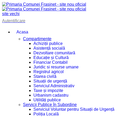
site vechi
Autentificare
Acasa
Compartimente
Achiziții publice
Asistență socială
Dezvoltare comunitară
Educație și Cultură
Financiar Contabil
Juridic si resurse umane
Registrul agricol
Starea civilă
Situații de urgență
Serviciul Administrativ
Taxe și impozite
Urbanism cadastru
Utilități publice
Servicii Publice în Subordine
Serviciul Voluntar pentru Situații de Urgență
Poliția Locală