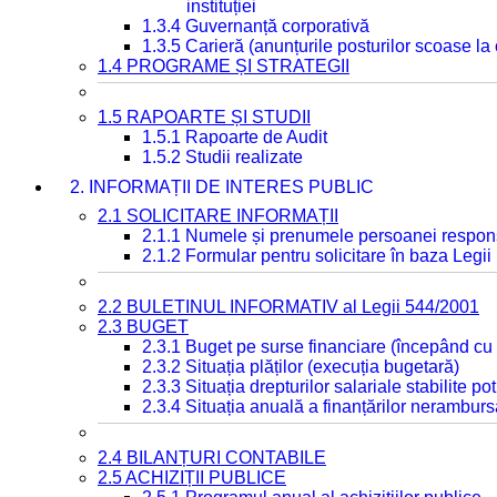
instituției
1.3.4 Guvernanță corporativă
1.3.5 Carieră (anunțurile posturilor scoase la
1.4 PROGRAME ȘI STRATEGII
1.5 RAPOARTE ȘI STUDII
1.5.1 Rapoarte de Audit
1.5.2 Studii realizate
2. INFORMAȚII DE INTERES PUBLIC
2.1 SOLICITARE INFORMAȚII
2.1.1 Numele și prenumele persoanei respon
2.1.2 Formular pentru solicitare în baza Legii
2.2 BULETINUL INFORMATIV al Legii 544/2001
2.3 BUGET
2.3.1 Buget pe surse financiare (începând cu
2.3.2 Situația plăților (execuția bugetară)
2.3.3 Situația drepturilor salariale stabilite p
2.3.4 Situația anuală a finanțărilor neramburs
2.4 BILANȚURI CONTABILE
2.5 ACHIZIȚII PUBLICE