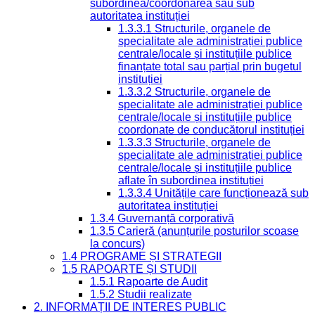
subordinea/coordonarea sau sub
autoritatea instituției
1.3.3.1 Structurile, organele de
specialitate ale administrației publice
centrale/locale și instituțiile publice
finanțate total sau parțial prin bugetul
instituției
1.3.3.2 Structurile, organele de
specialitate ale administrației publice
centrale/locale și instituțiile publice
coordonate de conducătorul instituției
1.3.3.3 Structurile, organele de
specialitate ale administrației publice
centrale/locale și instituțiile publice
aflate în subordinea instituției
1.3.3.4 Unitățile care funcționează sub
autoritatea instituției
1.3.4 Guvernanță corporativă
1.3.5 Carieră (anunțurile posturilor scoase
la concurs)
1.4 PROGRAME ȘI STRATEGII
1.5 RAPOARTE ȘI STUDII
1.5.1 Rapoarte de Audit
1.5.2 Studii realizate
2. INFORMAȚII DE INTERES PUBLIC