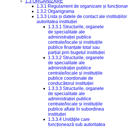
1.3 ORGANIZARE
1.3.1 Regulament de organizare și funcționar
1.3.2 Organigrama
1.3.3 Lista și datele de contact ale instituți
autoritatea instituției
1.3.3.1 Structurile, organele
de specialitate ale
administrației publice
centrale/locale și instituțiile
publice finanțate total sau
parțial prin bugetul instituției
1.3.3.2 Structurile, organele
de specialitate ale
administrației publice
centrale/locale și instituțiile
publice coordonate de
conducătorul instituției
1.3.3.3 Structurile, organele
de specialitate ale
administrației publice
centrale/locale și instituțiile
publice aflate în subordinea
instituției
1.3.3.4 Unitățile care
funcționează sub autoritatea