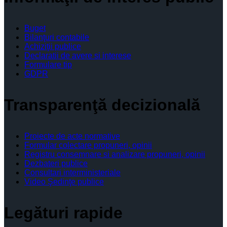
Buget
Bilanţuri contabile
Achiziţii publice
Declaratii de avere si interese
Formulare tip
GDPR
Transparenţă decizională
Proiecte de acte normative
Formular colectare propuneri, opinii
Registru consemnare si analizare propuneri, opinii
Dezbateri publice
Consultari interministeriale
Video Şedinţe publice
Legături rapide