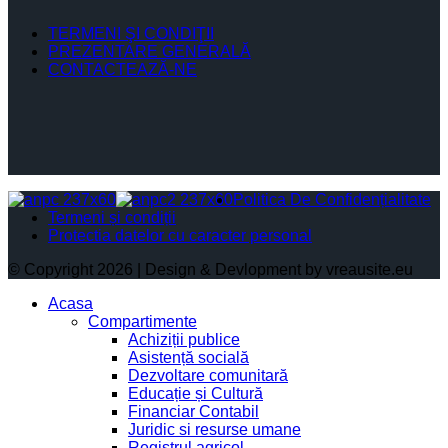
TERMENI ŞI CONDIŢII
PREZENTARE GENERALĂ
CONTACTEAZĂ-NE
Politica De Confidențialitate
Termeni și condiții
Protectia datelor cu caracter personal
© Copyright 2026 | Design & Devlopment by vreausite.eu
Acasa
Compartimente
Achiziții publice
Asistență socială
Dezvoltare comunitară
Educație și Cultură
Financiar Contabil
Juridic si resurse umane
Registrul agricol