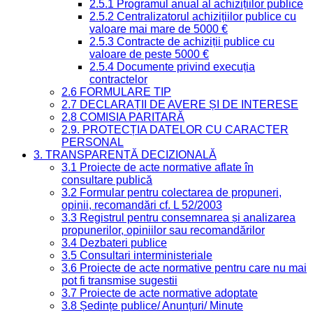
2.5.1 Programul anual al achizițiilor publice
2.5.2 Centralizatorul achizițiilor publice cu
valoare mai mare de 5000 €
2.5.3 Contracte de achiziții publice cu
valoare de peste 5000 €
2.5.4 Documente privind execuția
contractelor
2.6 FORMULARE TIP
2.7 DECLARAȚII DE AVERE ȘI DE INTERESE
2.8 COMISIA PARITARĂ
2.9. PROTECȚIA DATELOR CU CARACTER
PERSONAL
3. TRANSPARENȚĂ DECIZIONALĂ
3.1 Proiecte de acte normative aflate în
consultare publică
3.2 Formular pentru colectarea de propuneri,
opinii, recomandări cf. L 52/2003
3.3 Registrul pentru consemnarea și analizarea
propunerilor, opiniilor sau recomandărilor
3.4 Dezbateri publice
3.5 Consultari interministeriale
3.6 Proiecte de acte normative pentru care nu mai
pot fi transmise sugestii
3.7 Proiecte de acte normative adoptate
3.8 Ședințe publice/ Anunțuri/ Minute