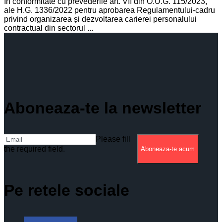
În conformitate cu prevederile art. VII din O.U.G. 115/2023,
ale H.G. 1336/2022 pentru aprobarea Regulamentului-cadru
privind organizarea și dezvoltarea carierei personalului
contractual din sectorul ...
Aboneaza-te la newsletter
Please fill
the required field.
Aboneaza-te acum
Pe retele sociale