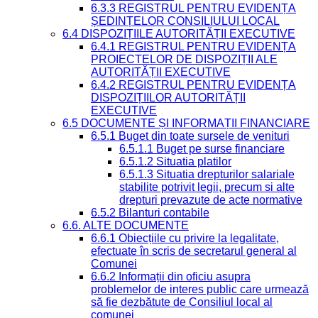
6.3.3 REGISTRUL PENTRU EVIDENȚA
ȘEDINȚELOR CONSILIULUI LOCAL
6.4 DISPOZIȚIILE AUTORITĂȚII EXECUTIVE
6.4.1 REGISTRUL PENTRU EVIDENȚA
PROIECTELOR DE DISPOZIȚII ALE
AUTORITĂȚII EXECUTIVE
6.4.2 REGISTRUL PENTRU EVIDENȚA
DISPOZIȚIILOR AUTORITĂȚII
EXECUTIVE
6.5 DOCUMENTE ȘI INFORMAȚII FINANCIARE
6.5.1 Buget din toate sursele de venituri
6.5.1.1 Buget pe surse financiare
6.5.1.2 Situatia platilor
6.5.1.3 Situatia drepturilor salariale
stabilite potrivit legii, precum si alte
drepturi prevazute de acte normative
6.5.2 Bilanturi contabile
6.6. ALTE DOCUMENTE
6.6.1 Obiecțiile cu privire la legalitate,
efectuate în scris de secretarul general al
Comunei
6.6.2 Informații din oficiu asupra
problemelor de interes public care urmează
să fie dezbătute de Consiliul local al
comunei