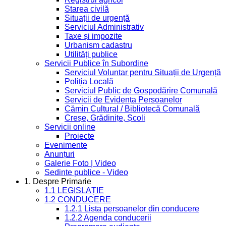
Starea civilă
Situații de urgență
Serviciul Administrativ
Taxe și impozite
Urbanism cadastru
Utilități publice
Servicii Publice în Subordine
Serviciul Voluntar pentru Situații de Urgență
Poliția Locală
Serviciul Public de Gospodărire Comunală
Servicii de Evidența Persoanelor
Cămin Cultural / Bibliotecă Comunală
Creșe, Grădinițe, Școli
Servicii online
Proiecte
Evenimente
Anunțuri
Galerie Foto | Video
Sedinte publice - Video
1. Despre Primarie
1.1 LEGISLAȚIE
1.2 CONDUCERE
1.2.1 Lista persoanelor din conducere
1.2.2 Agenda conducerii