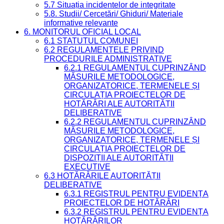
5.7 Situația incidentelor de integritate
5.8. Studii/ Cercetări/ Ghiduri/ Materiale
informative relevante
6. MONITORUL OFICIAL LOCAL
6.1 STATUTUL COMUNEI
6.2 REGULAMENTELE PRIVIND
PROCEDURILE ADMINISTRATIVE
6.2.1 REGULAMENTUL CUPRINZÂND
MĂSURILE METODOLOGICE,
ORGANIZATORICE, TERMENELE ȘI
CIRCULAȚIA PROIECTELOR DE
HOTĂRÂRI ALE AUTORITĂȚII
DELIBERATIVE
6.2.2 REGULAMENTUL CUPRINZÂND
MĂSURILE METODOLOGICE,
ORGANIZATORICE, TERMENELE ȘI
CIRCULAȚIA PROIECTELOR DE
DISPOZIȚII ALE AUTORITĂȚII
EXECUTIVE
6.3 HOTĂRÂRILE AUTORITĂȚII
DELIBERATIVE
6.3.1 REGISTRUL PENTRU EVIDENȚA
PROIECTELOR DE HOTĂRÂRI
6.3.2 REGISTRUL PENTRU EVIDENȚA
HOTĂRÂRILOR