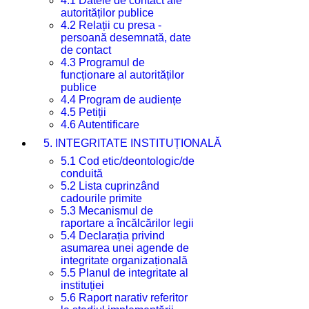
4.1 Datele de contact ale
autorităților publice
4.2 Relații cu presa -
persoană desemnată, date
de contact
4.3 Programul de
funcționare al autorităților
publice
4.4 Program de audiențe
4.5 Petiții
4.6 Autentificare
5. INTEGRITATE INSTITUȚIONALĂ
5.1 Cod etic/deontologic/de
conduită
5.2 Lista cuprinzând
cadourile primite
5.3 Mecanismul de
raportare a încălcărilor legii
5.4 Declarația privind
asumarea unei agende de
integritate organizațională
5.5 Planul de integritate al
instituției
5.6 Raport narativ referitor