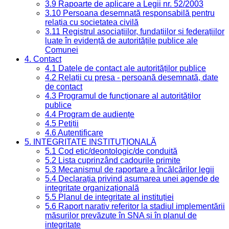
3.9 Rapoarte de aplicare a Legii nr. 52/2003
3.10 Persoana desemnată responsabilă pentru
relația cu societatea civilă
3.11 Registrul asociațiilor, fundațiilor și federațiilor
luate în evidență de autoritățile publice ale
Comunei
4. Contact
4.1 Datele de contact ale autorităților publice
4.2 Relații cu presa - persoană desemnată, date
de contact
4.3 Programul de funcționare al autorităților
publice
4.4 Program de audiențe
4.5 Petiții
4.6 Autentificare
5. INTEGRITATE INSTITUȚIONALĂ
5.1 Cod etic/deontologic/de conduită
5.2 Lista cuprinzând cadourile primite
5.3 Mecanismul de raportare a încălcărilor legii
5.4 Declarația privind asumarea unei agende de
integritate organizațională
5.5 Planul de integritate al instituției
5.6 Raport narativ referitor la stadiul implementării
măsurilor prevăzute în SNA și în planul de
integritate