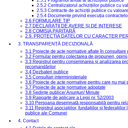
2.5.1 Programul anual al achizițiilor publice
2.5.2 Centralizatorul achizițiilor publice cu 
2.5.3 Contracte de achiziții publice cu valoa
2.5.4 Documente privind execuția contractelo
2.6 FORMULARE TIP
2.7 DECLARAȚII DE AVERE ȘI DE INTERESE
2.8 COMISIA PARITARĂ
2.9. PROTECȚIA DATELOR CU CARACTER PE
3. TRANSPARENȚĂ DECIZIONALĂ
3.1 Proiecte de acte normative aflate în consultare
3.2 Formular pentru colectarea de propuneri, opinii
3.3 Registrul pentru consemnarea și analizarea prop
recomandărilor
3.4 Dezbateri publice
3.5 Consultari interministeriale
3.6 Proiecte de acte normative pentru care nu mai p
3.7 Proiecte de acte normative adoptate
3.8 Ședințe publice/ Anunțuri/ Minute
3.9 Rapoarte de aplicare a Legii nr. 52/2003
3.10 Persoana desemnată responsabilă pentru relaț
3.11 Registrul asociațiilor, fundațiilor și federațiilor
publice ale Comunei
4. Contact