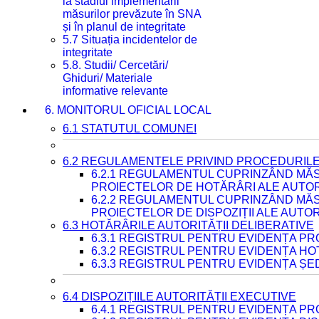
la stadiul implementării
măsurilor prevăzute în SNA
și în planul de integritate
5.7 Situația incidentelor de
integritate
5.8. Studii/ Cercetări/
Ghiduri/ Materiale
informative relevante
6. MONITORUL OFICIAL LOCAL
6.1 STATUTUL COMUNEI
6.2 REGULAMENTELE PRIVIND PROCEDURILE
6.2.1 REGULAMENTUL CUPRINZÂND MĂS
PROIECTELOR DE HOTĂRÂRI ALE AUTORI
6.2.2 REGULAMENTUL CUPRINZÂND MĂS
PROIECTELOR DE DISPOZIȚII ALE AUTOR
6.3 HOTĂRÂRILE AUTORITĂȚII DELIBERATIVE
6.3.1 REGISTRUL PENTRU EVIDENȚA P
6.3.2 REGISTRUL PENTRU EVIDENȚA H
6.3.3 REGISTRUL PENTRU EVIDENȚA ȘE
6.4 DISPOZIȚIILE AUTORITĂȚII EXECUTIVE
6.4.1 REGISTRUL PENTRU EVIDENȚA PRO