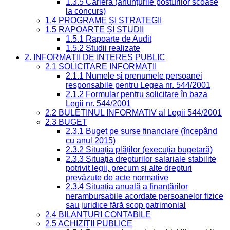
1.3.5 Carieră (anunțurile posturilor scoase
la concurs)
1.4 PROGRAME ȘI STRATEGII
1.5 RAPOARTE ȘI STUDII
1.5.1 Rapoarte de Audit
1.5.2 Studii realizate
2. INFORMAȚII DE INTERES PUBLIC
2.1 SOLICITARE INFORMAȚII
2.1.1 Numele și prenumele persoanei
responsabile pentru Legea nr. 544/2001
2.1.2 Formular pentru solicitare în baza
Legii nr. 544/2001
2.2 BULETINUL INFORMATIV al Legii 544/2001
2.3 BUGET
2.3.1 Buget pe surse financiare (începând
cu anul 2015)
2.3.2 Situația plăților (execuția bugetară)
2.3.3 Situația drepturilor salariale stabilite
potrivit legii, precum și alte drepturi
prevăzute de acte normative
2.3.4 Situația anuală a finanțărilor
nerambursabile acordate persoanelor fizice
sau juridice fără scop patrimonial
2.4 BILANȚURI CONTABILE
2.5 ACHIZIȚII PUBLICE