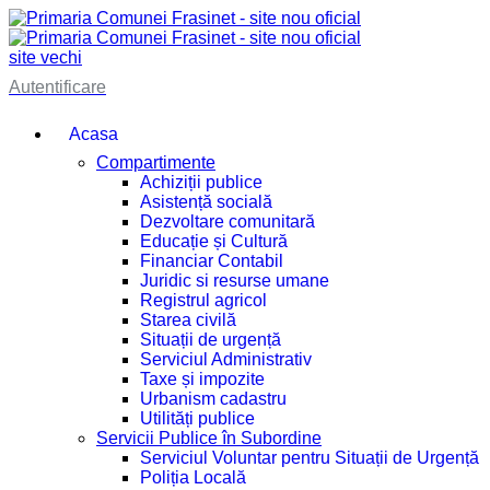
site vechi
Autentificare
Acasa
Compartimente
Achiziții publice
Asistență socială
Dezvoltare comunitară
Educație și Cultură
Financiar Contabil
Juridic si resurse umane
Registrul agricol
Starea civilă
Situații de urgență
Serviciul Administrativ
Taxe și impozite
Urbanism cadastru
Utilități publice
Servicii Publice în Subordine
Serviciul Voluntar pentru Situații de Urgență
Poliția Locală