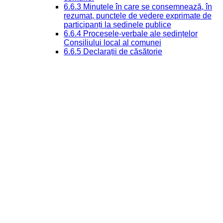
6.6.3 Minutele în care se consemnează, în
rezumat, punctele de vedere exprimate de
participanți la ședinele publice
6.6.4 Procesele-verbale ale ședințelor
Consiliului local al comunei
6.6.5 Declarații de căsătorie