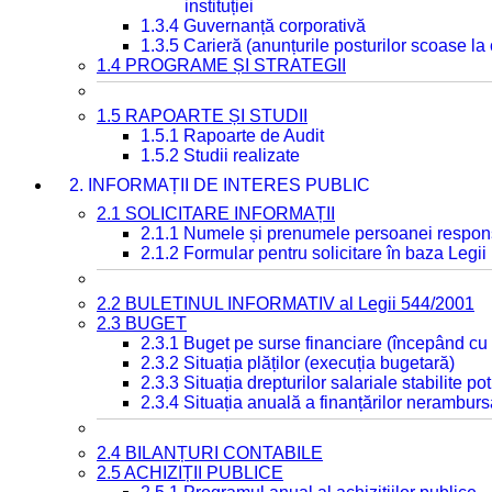
instituției
1.3.4 Guvernanță corporativă
1.3.5 Carieră (anunțurile posturilor scoase la
1.4 PROGRAME ȘI STRATEGII
1.5 RAPOARTE ȘI STUDII
1.5.1 Rapoarte de Audit
1.5.2 Studii realizate
2. INFORMAȚII DE INTERES PUBLIC
2.1 SOLICITARE INFORMAȚII
2.1.1 Numele și prenumele persoanei respon
2.1.2 Formular pentru solicitare în baza Legii
2.2 BULETINUL INFORMATIV al Legii 544/2001
2.3 BUGET
2.3.1 Buget pe surse financiare (începând cu
2.3.2 Situația plăților (execuția bugetară)
2.3.3 Situația drepturilor salariale stabilite p
2.3.4 Situația anuală a finanțărilor neramburs
2.4 BILANȚURI CONTABILE
2.5 ACHIZIȚII PUBLICE