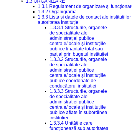
1.3 ORGANIZARE
1.3.1 Regulament de organizare și funcționar
1.3.2 Organigrama
1.3.3 Lista și datele de contact ale instituți
autoritatea instituției
1.3.3.1 Structurile, organele
de specialitate ale
administrației publice
centrale/locale și instituțiile
publice finanțate total sau
parțial prin bugetul instituției
1.3.3.2 Structurile, organele
de specialitate ale
administrației publice
centrale/locale și instituțiile
publice coordonate de
conducătorul instituției
1.3.3.3 Structurile, organele
de specialitate ale
administrației publice
centrale/locale și instituțiile
publice aflate în subordinea
instituției
1.3.3.4 Unitățile care
funcționează sub autoritatea