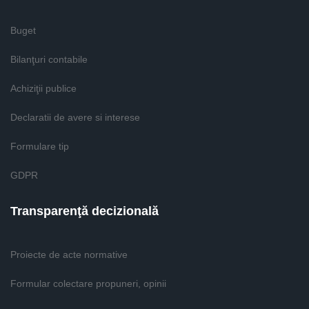
Buget
Bilanţuri contabile
Achiziţii publice
Declaratii de avere si interese
Formulare tip
GDPR
Transparenţă decizională
Proiecte de acte normative
Formular colectare propuneri, opinii