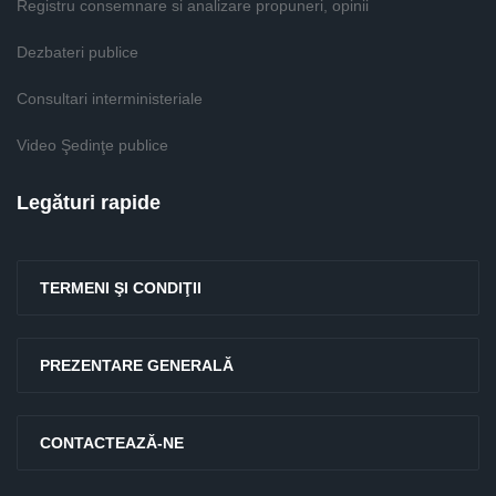
Registru consemnare si analizare propuneri, opinii
Dezbateri publice
Consultari interministeriale
Video Şedinţe publice
Legături rapide
TERMENI ŞI CONDIŢII
PREZENTARE GENERALĂ
CONTACTEAZĂ-NE