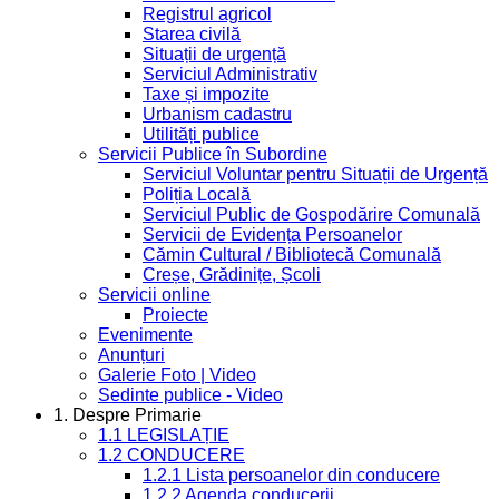
Registrul agricol
Starea civilă
Situații de urgență
Serviciul Administrativ
Taxe și impozite
Urbanism cadastru
Utilități publice
Servicii Publice în Subordine
Serviciul Voluntar pentru Situații de Urgență
Poliția Locală
Serviciul Public de Gospodărire Comunală
Servicii de Evidența Persoanelor
Cămin Cultural / Bibliotecă Comunală
Creșe, Grădinițe, Școli
Servicii online
Proiecte
Evenimente
Anunțuri
Galerie Foto | Video
Sedinte publice - Video
1. Despre Primarie
1.1 LEGISLAȚIE
1.2 CONDUCERE
1.2.1 Lista persoanelor din conducere
1.2.2 Agenda conducerii