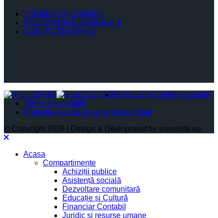
TERMENI ŞI CONDIŢII
PREZENTARE GENERALĂ
CONTACTEAZĂ-NE
Politica De Confidențialitate
Termeni și condiții
Protectia datelor cu caracter personal
© Copyright 2026 | Design & Devlopment by vreausite.eu
Acasa
Compartimente
Achiziții publice
Asistență socială
Dezvoltare comunitară
Educație și Cultură
Financiar Contabil
Juridic si resurse umane