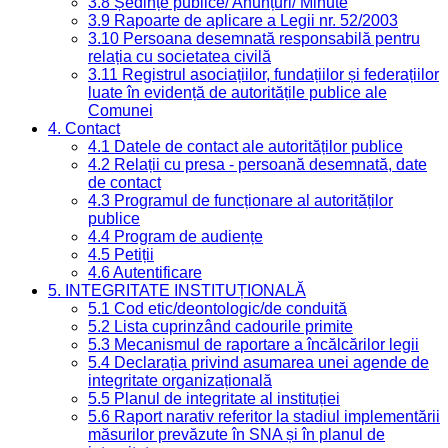
3.8 Ședințe publice/ Anunțuri/ Minute
3.9 Rapoarte de aplicare a Legii nr. 52/2003
3.10 Persoana desemnată responsabilă pentru
relația cu societatea civilă
3.11 Registrul asociațiilor, fundațiilor și federațiilor
luate în evidență de autoritățile publice ale
Comunei
4. Contact
4.1 Datele de contact ale autorităților publice
4.2 Relații cu presa - persoană desemnată, date
de contact
4.3 Programul de funcționare al autorităților
publice
4.4 Program de audiențe
4.5 Petiții
4.6 Autentificare
5. INTEGRITATE INSTITUȚIONALĂ
5.1 Cod etic/deontologic/de conduită
5.2 Lista cuprinzând cadourile primite
5.3 Mecanismul de raportare a încălcărilor legii
5.4 Declarația privind asumarea unei agende de
integritate organizațională
5.5 Planul de integritate al instituției
5.6 Raport narativ referitor la stadiul implementării
măsurilor prevăzute în SNA și în planul de