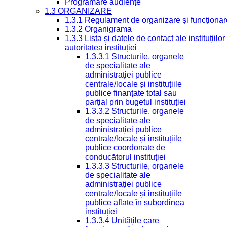
Programare audiențe
1.3 ORGANIZARE
1.3.1 Regulament de organizare și funcționar
1.3.2 Organigrama
1.3.3 Lista și datele de contact ale instituți
autoritatea instituției
1.3.3.1 Structurile, organele
de specialitate ale
administrației publice
centrale/locale și instituțiile
publice finanțate total sau
parțial prin bugetul instituției
1.3.3.2 Structurile, organele
de specialitate ale
administrației publice
centrale/locale și instituțiile
publice coordonate de
conducătorul instituției
1.3.3.3 Structurile, organele
de specialitate ale
administrației publice
centrale/locale și instituțiile
publice aflate în subordinea
instituției
1.3.3.4 Unitățile care