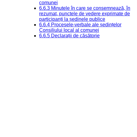
comunei
6.6.3 Minutele în care se consemnează, în
rezumat, punctele de vedere exprimate de
participanți la ședinele publice
6.6.4 Procesele-verbale ale ședințelor
Consiliului local al comunei
6.6.5 Declarații de căsătorie