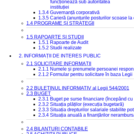
funcționează sub autoritatea
instituției
1.3.4 Guvernanță corporativă
1.3.5 Carieră (anunțurile posturilor scoase la
1.4 PROGRAME ȘI STRATEGII
1.5 RAPOARTE ȘI STUDII
1.5.1 Rapoarte de Audit
1.5.2 Studii realizate
2. INFORMAȚII DE INTERES PUBLIC
2.1 SOLICITARE INFORMAȚII
2.1.1 Numele și prenumele persoanei respon
2.1.2 Formular pentru solicitare în baza Legii
2.2 BULETINUL INFORMATIV al Legii 544/2001
2.3 BUGET
2.3.1 Buget pe surse financiare (începând cu
2.3.2 Situația plăților (execuția bugetară)
2.3.3 Situația drepturilor salariale stabilite p
2.3.4 Situația anuală a finanțărilor neramburs
2.4 BILANȚURI CONTABILE