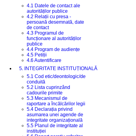
4.1 Datele de contact ale
autorităților publice
4.2 Relații cu presa -
persoană desemnată, date
de contact
4.3 Programul de
funcționare al autorităților
publice
4.4 Program de audiențe
4.5 Petiții
4.6 Autentificare
5. INTEGRITATE INSTITUȚIONALĂ
5.1 Cod etic/deontologic/de
conduită
5.2 Lista cuprinzând
cadourile primite
5.3 Mecanismul de
raportare a încălcărilor legii
5.4 Declarația privind
asumarea unei agende de
integritate organizațională
5.5 Planul de integritate al
instituției