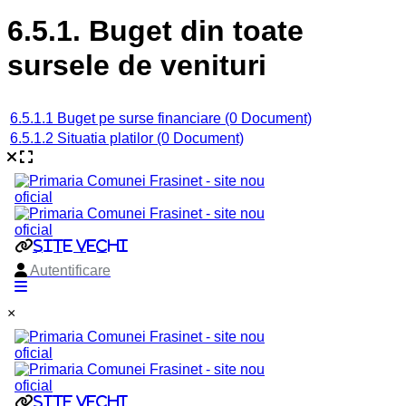
6.5.1. Buget din toate
sursele de venituri
Category title
6.5.1.1 Buget pe surse financiare
(0 Document)
6.5.1.2 Situatia platilor
(0 Document)
×