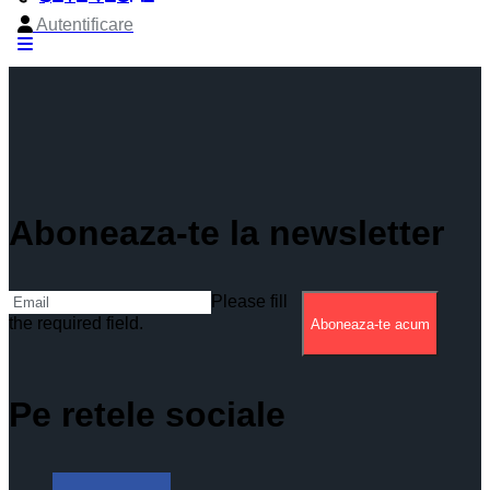
Aboneaza-te la newsletter
Please fill
the required field.
Aboneaza-te acum
Pe retele sociale