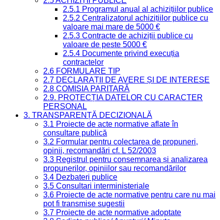
2.5 ACHIZIȚII PUBLICE
2.5.1 Programul anual al achizițiilor publice
2.5.2 Centralizatorul achizițiilor publice cu
valoare mai mare de 5000 €
2.5.3 Contracte de achiziții publice cu
valoare de peste 5000 €
2.5.4 Documente privind execuția
contractelor
2.6 FORMULARE TIP
2.7 DECLARAȚII DE AVERE ȘI DE INTERESE
2.8 COMISIA PARITARĂ
2.9. PROTECȚIA DATELOR CU CARACTER
PERSONAL
3. TRANSPARENȚĂ DECIZIONALĂ
3.1 Proiecte de acte normative aflate în
consultare publică
3.2 Formular pentru colectarea de propuneri,
opinii, recomandări cf. L 52/2003
3.3 Registrul pentru consemnarea și analizarea
propunerilor, opiniilor sau recomandărilor
3.4 Dezbateri publice
3.5 Consultari interministeriale
3.6 Proiecte de acte normative pentru care nu mai
pot fi transmise sugestii
3.7 Proiecte de acte normative adoptate