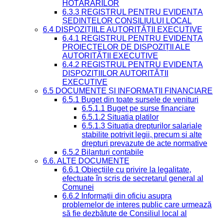
HOTĂRÂRILOR
6.3.3 REGISTRUL PENTRU EVIDENȚA
ȘEDINȚELOR CONSILIULUI LOCAL
6.4 DISPOZIȚIILE AUTORITĂȚII EXECUTIVE
6.4.1 REGISTRUL PENTRU EVIDENȚA
PROIECTELOR DE DISPOZIȚII ALE
AUTORITĂȚII EXECUTIVE
6.4.2 REGISTRUL PENTRU EVIDENȚA
DISPOZIȚIILOR AUTORITĂȚII
EXECUTIVE
6.5 DOCUMENTE ȘI INFORMAȚII FINANCIARE
6.5.1 Buget din toate sursele de venituri
6.5.1.1 Buget pe surse financiare
6.5.1.2 Situatia platilor
6.5.1.3 Situatia drepturilor salariale
stabilite potrivit legii, precum si alte
drepturi prevazute de acte normative
6.5.2 Bilanturi contabile
6.6. ALTE DOCUMENTE
6.6.1 Obiecțiile cu privire la legalitate,
efectuate în scris de secretarul general al
Comunei
6.6.2 Informații din oficiu asupra
problemelor de interes public care urmează
să fie dezbătute de Consiliul local al