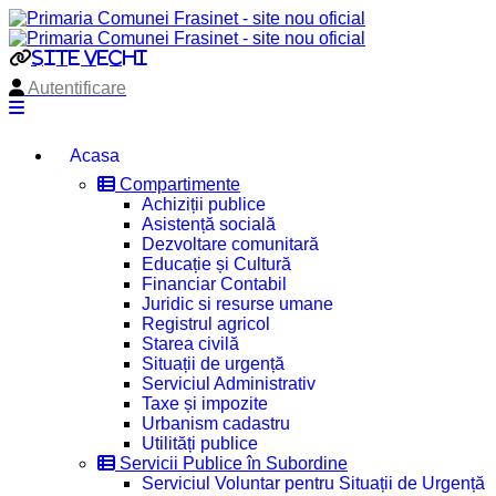
site vechi
Autentificare
Acasa
Compartimente
Achiziții publice
Asistență socială
Dezvoltare comunitară
Educație și Cultură
Financiar Contabil
Juridic si resurse umane
Registrul agricol
Starea civilă
Situații de urgență
Serviciul Administrativ
Taxe și impozite
Urbanism cadastru
Utilități publice
Servicii Publice în Subordine
Serviciul Voluntar pentru Situații de Urgență