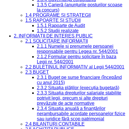
1.3.5 Carieră (anunțurile posturilor scoase
la concurs)
1.4 PROGRAME ȘI STRATEGII
1.5 RAPOARTE ȘI STUDII
1.5.1 Rapoarte de Audit
1.5.2 Studii realizate
2. INFORMAȚII DE INTERES PUBLIC
2.1 SOLICITARE INFORMAȚII
2.1.1 Numele și prenumele persoanei
responsabile pentru Legea nr. 544/2001
2.1.2 Formular pentru solicitare în baza
Legii nr. 544/2001
2.2 BULETINUL INFORMATIV al Legii 544/2001
2.3 BUGET
2.3.1 Buget pe surse financiare (începând
cu anul 2015)
2.3.2 Situația plăților (execuția bugetară)
2.3.3 Situația drepturilor salariale stabilite
potrivit legii, precum și alte drepturi
prevăzute de acte normative
2.3.4 Situația anuală a finanțărilor
nerambursabile acordate persoanelor fizice
sau juridice fără scop patrimonial
2.4 BILANȚURI CONTABILE