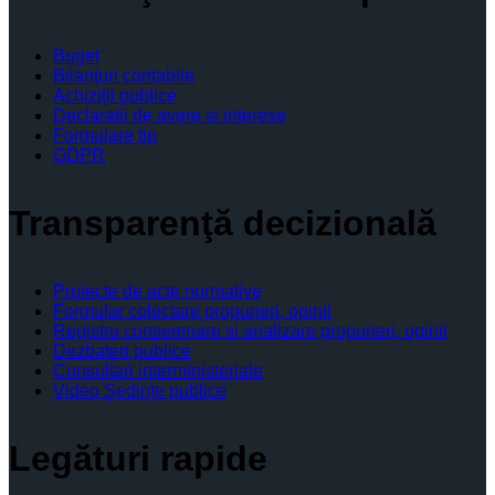
Buget
Bilanţuri contabile
Achiziţii publice
Declaratii de avere si interese
Formulare tip
GDPR
Transparenţă decizională
Proiecte de acte normative
Formular colectare propuneri, opinii
Registru consemnare si analizare propuneri, opinii
Dezbateri publice
Consultari interministeriale
Video Şedinţe publice
Legături rapide