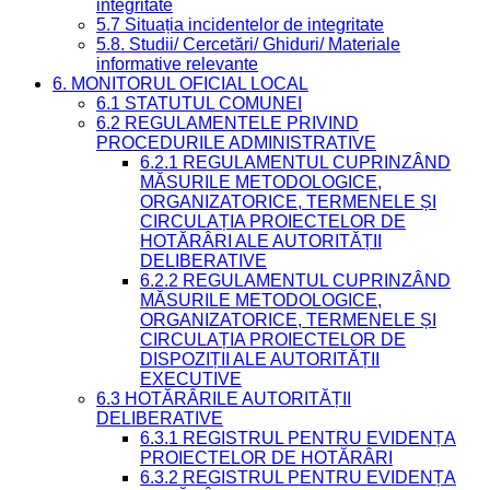
integritate
5.7 Situația incidentelor de integritate
5.8. Studii/ Cercetări/ Ghiduri/ Materiale
informative relevante
6. MONITORUL OFICIAL LOCAL
6.1 STATUTUL COMUNEI
6.2 REGULAMENTELE PRIVIND
PROCEDURILE ADMINISTRATIVE
6.2.1 REGULAMENTUL CUPRINZÂND
MĂSURILE METODOLOGICE,
ORGANIZATORICE, TERMENELE ȘI
CIRCULAȚIA PROIECTELOR DE
HOTĂRÂRI ALE AUTORITĂȚII
DELIBERATIVE
6.2.2 REGULAMENTUL CUPRINZÂND
MĂSURILE METODOLOGICE,
ORGANIZATORICE, TERMENELE ȘI
CIRCULAȚIA PROIECTELOR DE
DISPOZIȚII ALE AUTORITĂȚII
EXECUTIVE
6.3 HOTĂRÂRILE AUTORITĂȚII
DELIBERATIVE
6.3.1 REGISTRUL PENTRU EVIDENȚA
PROIECTELOR DE HOTĂRÂRI
6.3.2 REGISTRUL PENTRU EVIDENȚA