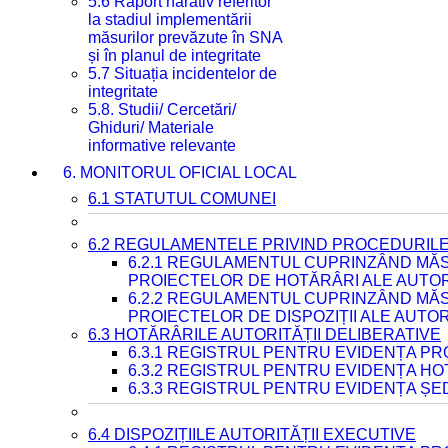
5.6 Raport narativ referitor
la stadiul implementării
măsurilor prevăzute în SNA
și în planul de integritate
5.7 Situația incidentelor de
integritate
5.8. Studii/ Cercetări/
Ghiduri/ Materiale
informative relevante
6. MONITORUL OFICIAL LOCAL
6.1 STATUTUL COMUNEI
6.2 REGULAMENTELE PRIVIND PROCEDURILE
6.2.1 REGULAMENTUL CUPRINZÂND MĂS
PROIECTELOR DE HOTĂRÂRI ALE AUTORI
6.2.2 REGULAMENTUL CUPRINZÂND MĂS
PROIECTELOR DE DISPOZIȚII ALE AUTOR
6.3 HOTĂRÂRILE AUTORITĂȚII DELIBERATIVE
6.3.1 REGISTRUL PENTRU EVIDENȚA P
6.3.2 REGISTRUL PENTRU EVIDENȚA H
6.3.3 REGISTRUL PENTRU EVIDENȚA ȘE
6.4 DISPOZIȚIILE AUTORITĂȚII EXECUTIVE