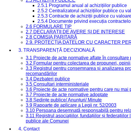
2.5 ACHIZIȚII PUBLICE
2.5.1 Programul anual al achizițiilor publice
2.5.2 Centralizatorul achizițiilor publice cu 
2.5.3 Contracte de achiziții publice cu valoa
2.5.4 Documente privind execuția contractelo
2.6 FORMULARE TIP
2.7 DECLARAȚII DE AVERE ȘI DE INTERESE
2.8 COMISIA PARITARĂ
2.9. PROTECȚIA DATELOR CU CARACTER PE
3. TRANSPARENȚĂ DECIZIONALĂ
3.1 Proiecte de acte normative aflate în consultare
3.2 Formular pentru colectarea de propuneri, opinii
3.3 Registrul pentru consemnarea și analizarea prop
recomandărilor
3.4 Dezbateri publice
3.5 Consultari interministeriale
3.6 Proiecte de acte normative pentru care nu mai p
3.7 Proiecte de acte normative adoptate
3.8 Ședințe publice/ Anunțuri/ Minute
3.9 Rapoarte de aplicare a Legii nr. 52/2003
3.10 Persoana desemnată responsabilă pentru relaț
3.11 Registrul asociațiilor, fundațiilor și federațiilor
publice ale Comunei
4. Contact