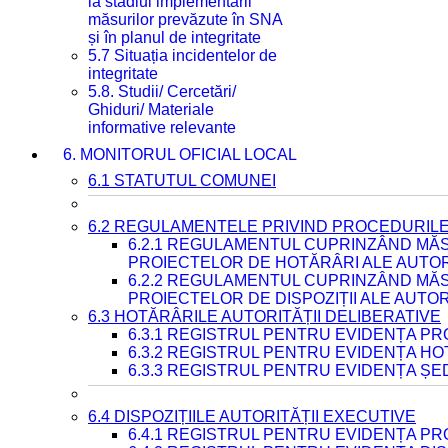
la stadiul implementării
măsurilor prevăzute în SNA
și în planul de integritate
5.7 Situația incidentelor de
integritate
5.8. Studii/ Cercetări/
Ghiduri/ Materiale
informative relevante
6. MONITORUL OFICIAL LOCAL
6.1 STATUTUL COMUNEI
6.2 REGULAMENTELE PRIVIND PROCEDURILE
6.2.1 REGULAMENTUL CUPRINZÂND MĂS
PROIECTELOR DE HOTĂRÂRI ALE AUTORI
6.2.2 REGULAMENTUL CUPRINZÂND MĂS
PROIECTELOR DE DISPOZIȚII ALE AUTOR
6.3 HOTĂRÂRILE AUTORITĂȚII DELIBERATIVE
6.3.1 REGISTRUL PENTRU EVIDENȚA P
6.3.2 REGISTRUL PENTRU EVIDENȚA H
6.3.3 REGISTRUL PENTRU EVIDENȚA ȘE
6.4 DISPOZIȚIILE AUTORITĂȚII EXECUTIVE
6.4.1 REGISTRUL PENTRU EVIDENȚA PRO