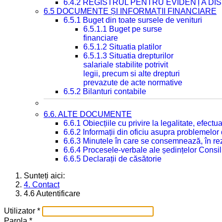
6.4.2 REGISTRUL PENTRU EVIDENȚA DIS
6.5 DOCUMENTE ȘI INFORMAȚII FINANCIARE
6.5.1 Buget din toate sursele de venituri
6.5.1.1 Buget pe surse
financiare
6.5.1.2 Situatia platilor
6.5.1.3 Situatia drepturilor
salariale stabilite potrivit
legii, precum si alte drepturi
prevazute de acte normative
6.5.2 Bilanturi contabile
6.6. ALTE DOCUMENTE
6.6.1 Obiecțiile cu privire la legalitate, efec
6.6.2 Informații din oficiu asupra problemelor
6.6.3 Minutele în care se consemnează, în re
6.6.4 Procesele-verbale ale ședințelor Consil
6.6.5 Declarații de căsătorie
Sunteți aici:
4. Contact
4.6 Autentificare
Utilizator
*
Parola
*