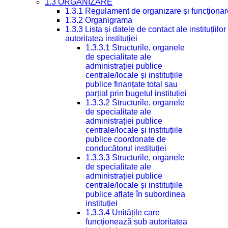
1.3 ORGANIZARE
1.3.1 Regulament de organizare și funcționar
1.3.2 Organigrama
1.3.3 Lista și datele de contact ale instituți
autoritatea instituției
1.3.3.1 Structurile, organele
de specialitate ale
administrației publice
centrale/locale și instituțiile
publice finanțate total sau
parțial prin bugetul instituției
1.3.3.2 Structurile, organele
de specialitate ale
administrației publice
centrale/locale și instituțiile
publice coordonate de
conducătorul instituției
1.3.3.3 Structurile, organele
de specialitate ale
administrației publice
centrale/locale și instituțiile
publice aflate în subordinea
instituției
1.3.3.4 Unitățile care
funcționează sub autoritatea