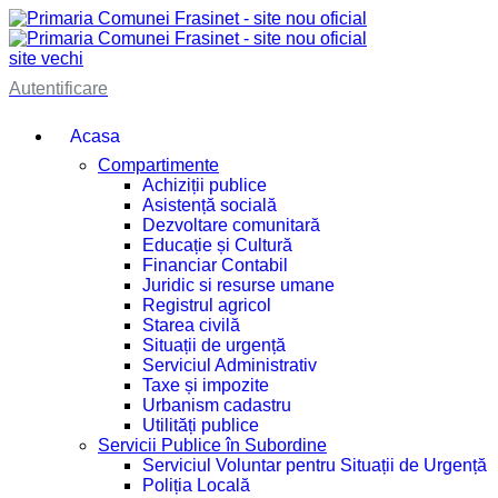
site vechi
Autentificare
Acasa
Compartimente
Achiziții publice
Asistență socială
Dezvoltare comunitară
Educație și Cultură
Financiar Contabil
Juridic si resurse umane
Registrul agricol
Starea civilă
Situații de urgență
Serviciul Administrativ
Taxe și impozite
Urbanism cadastru
Utilități publice
Servicii Publice în Subordine
Serviciul Voluntar pentru Situații de Urgență
Poliția Locală