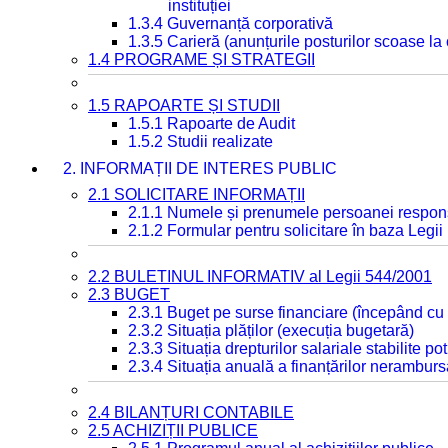
instituției
1.3.4 Guvernanță corporativă
1.3.5 Carieră (anunțurile posturilor scoase la
1.4 PROGRAME ȘI STRATEGII
1.5 RAPOARTE ȘI STUDII
1.5.1 Rapoarte de Audit
1.5.2 Studii realizate
2. INFORMAȚII DE INTERES PUBLIC
2.1 SOLICITARE INFORMAȚII
2.1.1 Numele și prenumele persoanei respon
2.1.2 Formular pentru solicitare în baza Legii
2.2 BULETINUL INFORMATIV al Legii 544/2001
2.3 BUGET
2.3.1 Buget pe surse financiare (începând cu
2.3.2 Situația plăților (execuția bugetară)
2.3.3 Situația drepturilor salariale stabilite p
2.3.4 Situația anuală a finanțărilor neramburs
2.4 BILANȚURI CONTABILE
2.5 ACHIZIȚII PUBLICE