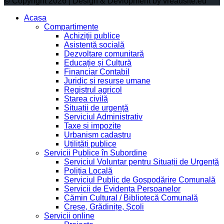
© Copyright 2026 | Design & Devlopment by vreausite.eu
Acasa
Compartimente
Achiziții publice
Asistență socială
Dezvoltare comunitară
Educație și Cultură
Financiar Contabil
Juridic si resurse umane
Registrul agricol
Starea civilă
Situații de urgență
Serviciul Administrativ
Taxe și impozite
Urbanism cadastru
Utilități publice
Servicii Publice în Subordine
Serviciul Voluntar pentru Situații de Urgență
Poliția Locală
Serviciul Public de Gospodărire Comunală
Servicii de Evidența Persoanelor
Cămin Cultural / Bibliotecă Comunală
Creșe, Grădinițe, Școli
Servicii online