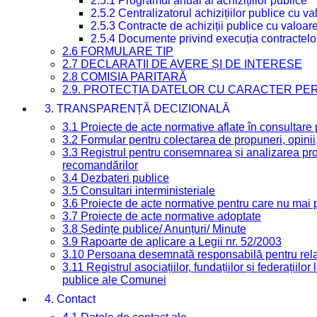
2.5.1 Programul anual al achizițiilor publice
2.5.2 Centralizatorul achizițiilor publice cu 
2.5.3 Contracte de achiziții publice cu valoa
2.5.4 Documente privind execuția contractelo
2.6 FORMULARE TIP
2.7 DECLARAȚII DE AVERE ȘI DE INTERESE
2.8 COMISIA PARITARĂ
2.9. PROTECȚIA DATELOR CU CARACTER PE
3. TRANSPARENȚĂ DECIZIONALĂ
3.1 Proiecte de acte normative aflate în consultare
3.2 Formular pentru colectarea de propuneri, opinii
3.3 Registrul pentru consemnarea și analizarea prop
recomandărilor
3.4 Dezbateri publice
3.5 Consultari interministeriale
3.6 Proiecte de acte normative pentru care nu mai p
3.7 Proiecte de acte normative adoptate
3.8 Ședințe publice/ Anunțuri/ Minute
3.9 Rapoarte de aplicare a Legii nr. 52/2003
3.10 Persoana desemnată responsabilă pentru relaț
3.11 Registrul asociațiilor, fundațiilor și federațiilor
publice ale Comunei
4. Contact