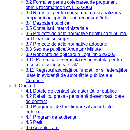
3.2 Formular pentru colectarea de propuneri,
opinii, recomandări cf. L 52/2003
3.3 Registrul pentru consemnarea și analizarea
propunerilor, opiniilor sau recomandărilor
3.4 Dezbateri publice
3.5 Consultari interministeriale
3.6 Proiecte de acte normative pentru care nu mai
pot fi transmise sugestii
3.7 Proiecte de acte normative adoptate
3.8 Ședințe publice/ Anunțuri/ Minute
3.9 Rapoarte de aplicare a Legii nr. 52/2003
3.10 Persoana desemnată responsabilă pentru
relația cu societatea civilă
3.11 Registrul asociațiilor, fundațiilor și federațiilor
luate în evidență de autoritățile publice ale
Comunei
4. Contact
4.1 Datele de contact ale autorităților publice
4.2 Relații cu presa - persoană desemnată, date
de contact
4.3 Programul de funcționare al autorităților
publice
4.4 Program de audiențe
4.5 Petiții
4.6 Autentificare