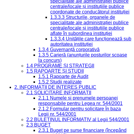
specialitate ale administrației publice
centrale/locale și instituțiile publice
coordonate de conducătorul instituției
1.3.3.3 Structurile, organele de
specialitate ale administrației publice
centrale/locale și instituțiile publice
aflate în subordinea instituției
1.3.3.4 Unitățile care funcționează sub
autoritatea instituției
1.3.4 Guvernanță corporativă
1.3.5 Carieră (anunțurile posturilor scoase
la concurs)
1.4 PROGRAME ȘI STRATEGII
1.5 RAPOARTE ȘI STUDII
1.5.1 Rapoarte de Audit
1.5.2 Studii realizate
2. INFORMAȚII DE INTERES PUBLIC
2.1 SOLICITARE INFORMAȚII
2.1.1 Numele și prenumele persoanei
responsabile pentru Legea nr. 544/2001
2.1.2 Formular pentru solicitare în baza
Legii nr. 544/2001
2.2 BULETINUL INFORMATIV al Legii 544/2001
2.3 BUGET
2.3.1 Buget pe surse financiare (începând