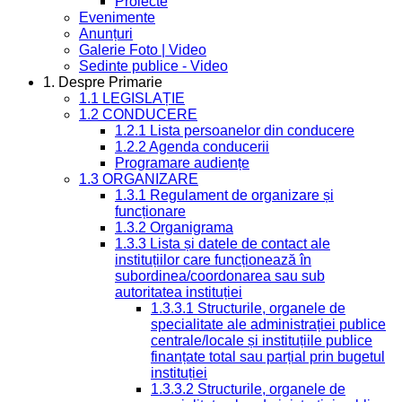
Proiecte
Evenimente
Anunțuri
Galerie Foto | Video
Sedinte publice - Video
1. Despre Primarie
1.1 LEGISLAȚIE
1.2 CONDUCERE
1.2.1 Lista persoanelor din conducere
1.2.2 Agenda conducerii
Programare audiențe
1.3 ORGANIZARE
1.3.1 Regulament de organizare și
funcționare
1.3.2 Organigrama
1.3.3 Lista și datele de contact ale
instituțiilor care funcționează în
subordinea/coordonarea sau sub
autoritatea instituției
1.3.3.1 Structurile, organele de
specialitate ale administrației publice
centrale/locale și instituțiile publice
finanțate total sau parțial prin bugetul
instituției
1.3.3.2 Structurile, organele de