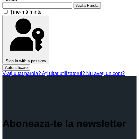
Arată Parola
Ține-mă minte
Sign in with a passkey
Autentificare
V-ați uitat parola?
Ați uitat utilizatorul?
Nu aveți un cont?
Aboneaza-te la newsletter