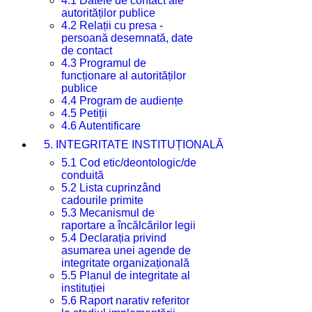
4.1 Datele de contact ale
autorităților publice
4.2 Relații cu presa -
persoană desemnată, date
de contact
4.3 Programul de
funcționare al autorităților
publice
4.4 Program de audiențe
4.5 Petiții
4.6 Autentificare
5. INTEGRITATE INSTITUȚIONALĂ
5.1 Cod etic/deontologic/de
conduită
5.2 Lista cuprinzând
cadourile primite
5.3 Mecanismul de
raportare a încălcărilor legii
5.4 Declarația privind
asumarea unei agende de
integritate organizațională
5.5 Planul de integritate al
instituției
5.6 Raport narativ referitor