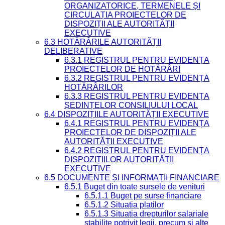
ORGANIZATORICE, TERMENELE ȘI
CIRCULAȚIA PROIECTELOR DE
DISPOZIȚII ALE AUTORITĂȚII
EXECUTIVE
6.3 HOTĂRÂRILE AUTORITĂȚII
DELIBERATIVE
6.3.1 REGISTRUL PENTRU EVIDENȚA
PROIECTELOR DE HOTĂRÂRI
6.3.2 REGISTRUL PENTRU EVIDENȚA
HOTĂRÂRILOR
6.3.3 REGISTRUL PENTRU EVIDENȚA
ȘEDINȚELOR CONSILIULUI LOCAL
6.4 DISPOZIȚIILE AUTORITĂȚII EXECUTIVE
6.4.1 REGISTRUL PENTRU EVIDENȚA
PROIECTELOR DE DISPOZIȚII ALE
AUTORITĂȚII EXECUTIVE
6.4.2 REGISTRUL PENTRU EVIDENȚA
DISPOZIȚIILOR AUTORITĂȚII
EXECUTIVE
6.5 DOCUMENTE ȘI INFORMAȚII FINANCIARE
6.5.1 Buget din toate sursele de venituri
6.5.1.1 Buget pe surse financiare
6.5.1.2 Situatia platilor
6.5.1.3 Situatia drepturilor salariale
stabilite potrivit legii, precum si alte