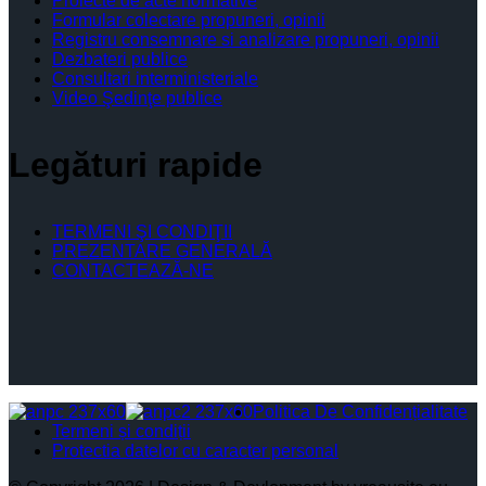
Proiecte de acte normative
Formular colectare propuneri, opinii
Registru consemnare si analizare propuneri, opinii
Dezbateri publice
Consultari interministeriale
Video Şedinţe publice
Legături rapide
TERMENI ŞI CONDIŢII
PREZENTARE GENERALĂ
CONTACTEAZĂ-NE
Politica De Confidențialitate
Termeni și condiții
Protectia datelor cu caracter personal