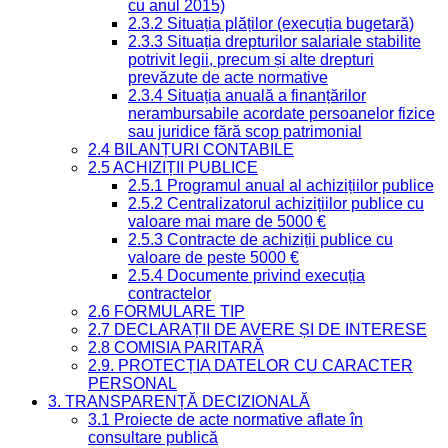
cu anul 2015)
2.3.2 Situația plăților (execuția bugetară)
2.3.3 Situația drepturilor salariale stabilite
potrivit legii, precum și alte drepturi
prevăzute de acte normative
2.3.4 Situația anuală a finanțărilor
nerambursabile acordate persoanelor fizice
sau juridice fără scop patrimonial
2.4 BILANȚURI CONTABILE
2.5 ACHIZIȚII PUBLICE
2.5.1 Programul anual al achizițiilor publice
2.5.2 Centralizatorul achizițiilor publice cu
valoare mai mare de 5000 €
2.5.3 Contracte de achiziții publice cu
valoare de peste 5000 €
2.5.4 Documente privind execuția
contractelor
2.6 FORMULARE TIP
2.7 DECLARAȚII DE AVERE ȘI DE INTERESE
2.8 COMISIA PARITARĂ
2.9. PROTECȚIA DATELOR CU CARACTER
PERSONAL
3. TRANSPARENȚĂ DECIZIONALĂ
3.1 Proiecte de acte normative aflate în
consultare publică