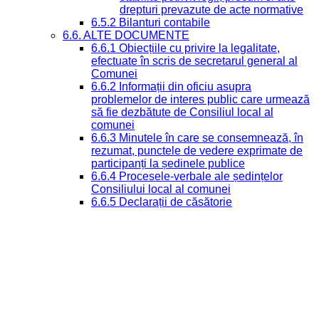
drepturi prevazute de acte normative
6.5.2 Bilanturi contabile
6.6. ALTE DOCUMENTE
6.6.1 Obiecțiile cu privire la legalitate,
efectuate în scris de secretarul general al
Comunei
6.6.2 Informații din oficiu asupra
problemelor de interes public care urmează
să fie dezbătute de Consiliul local al
comunei
6.6.3 Minutele în care se consemnează, în
rezumat, punctele de vedere exprimate de
participanți la ședinele publice
6.6.4 Procesele-verbale ale ședințelor
Consiliului local al comunei
6.6.5 Declarații de căsătorie