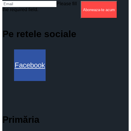
Please fill
the required field.
Aboneaza-te acum
Pe retele sociale
Facebook
Primăria