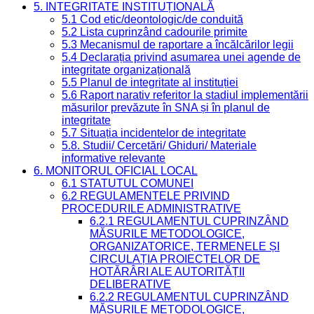
5. INTEGRITATE INSTITUȚIONALĂ
5.1 Cod etic/deontologic/de conduită
5.2 Lista cuprinzând cadourile primite
5.3 Mecanismul de raportare a încălcărilor legii
5.4 Declarația privind asumarea unei agende de
integritate organizațională
5.5 Planul de integritate al instituției
5.6 Raport narativ referitor la stadiul implementării
măsurilor prevăzute în SNA și în planul de
integritate
5.7 Situația incidentelor de integritate
5.8. Studii/ Cercetări/ Ghiduri/ Materiale
informative relevante
6. MONITORUL OFICIAL LOCAL
6.1 STATUTUL COMUNEI
6.2 REGULAMENTELE PRIVIND
PROCEDURILE ADMINISTRATIVE
6.2.1 REGULAMENTUL CUPRINZÂND
MĂSURILE METODOLOGICE,
ORGANIZATORICE, TERMENELE ȘI
CIRCULAȚIA PROIECTELOR DE
HOTĂRÂRI ALE AUTORITĂȚII
DELIBERATIVE
6.2.2 REGULAMENTUL CUPRINZÂND
MĂSURILE METODOLOGICE,