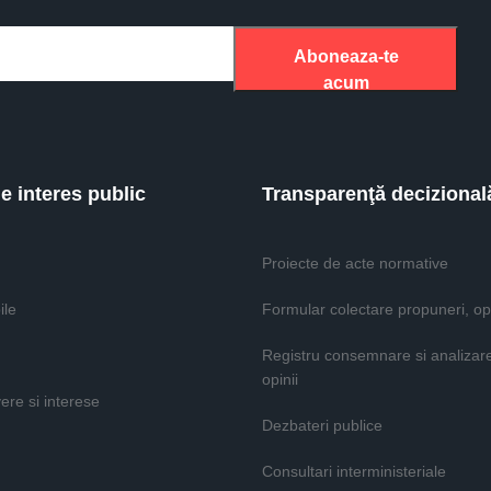
Aboneaza-te
acum
de interes public
Transparenţă decizional
Proiecte de acte normative
ile
Formular colectare propuneri, opi
Registru consemnare si analizar
opinii
vere si interese
Dezbateri publice
Consultari interministeriale