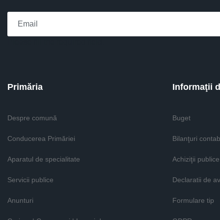
Please fill the required field.
Primăria
Informaţii 
Despre comună
Buget
Conducerea Primăriei
Bilanţuri contab
Aparatul de specialitate
Achiziţii publice
Servicii publice
Declaratii de a
Anunturi
Formulare tip