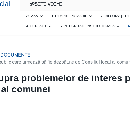
site vechi
ACASA
1. DESPRE PRIMARIE
2. INFORMAȚII D
4. CONTACT
5. INTEGRITATE INSTITUȚIONALĂ
6
TE DOCUMENTE
 public care urmează să fie dezbătute de Consiliul local al comu
asupra problemelor de interes 
l al comunei