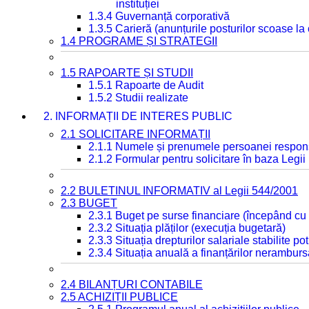
instituției
1.3.4 Guvernanță corporativă
1.3.5 Carieră (anunțurile posturilor scoase la
1.4 PROGRAME ȘI STRATEGII
1.5 RAPOARTE ȘI STUDII
1.5.1 Rapoarte de Audit
1.5.2 Studii realizate
2. INFORMAȚII DE INTERES PUBLIC
2.1 SOLICITARE INFORMAȚII
2.1.1 Numele și prenumele persoanei respon
2.1.2 Formular pentru solicitare în baza Legii
2.2 BULETINUL INFORMATIV al Legii 544/2001
2.3 BUGET
2.3.1 Buget pe surse financiare (începând cu
2.3.2 Situația plăților (execuția bugetară)
2.3.3 Situația drepturilor salariale stabilite p
2.3.4 Situația anuală a finanțărilor neramburs
2.4 BILANȚURI CONTABILE
2.5 ACHIZIȚII PUBLICE