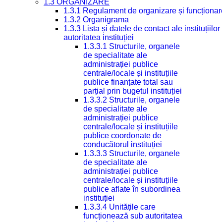
1.3 ORGANIZARE
1.3.1 Regulament de organizare și funcționar
1.3.2 Organigrama
1.3.3 Lista și datele de contact ale instituți
autoritatea instituției
1.3.3.1 Structurile, organele
de specialitate ale
administrației publice
centrale/locale și instituțiile
publice finanțate total sau
parțial prin bugetul instituției
1.3.3.2 Structurile, organele
de specialitate ale
administrației publice
centrale/locale și instituțiile
publice coordonate de
conducătorul instituției
1.3.3.3 Structurile, organele
de specialitate ale
administrației publice
centrale/locale și instituțiile
publice aflate în subordinea
instituției
1.3.3.4 Unitățile care
funcționează sub autoritatea