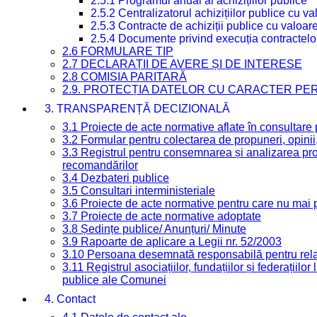
2.5.1 Programul anual al achizițiilor publice
2.5.2 Centralizatorul achizițiilor publice cu 
2.5.3 Contracte de achiziții publice cu valoa
2.5.4 Documente privind execuția contractelo
2.6 FORMULARE TIP
2.7 DECLARAȚII DE AVERE ȘI DE INTERESE
2.8 COMISIA PARITARĂ
2.9. PROTECȚIA DATELOR CU CARACTER PE
3. TRANSPARENȚĂ DECIZIONALĂ
3.1 Proiecte de acte normative aflate în consultare
3.2 Formular pentru colectarea de propuneri, opinii
3.3 Registrul pentru consemnarea și analizarea prop
recomandărilor
3.4 Dezbateri publice
3.5 Consultari interministeriale
3.6 Proiecte de acte normative pentru care nu mai p
3.7 Proiecte de acte normative adoptate
3.8 Ședințe publice/ Anunțuri/ Minute
3.9 Rapoarte de aplicare a Legii nr. 52/2003
3.10 Persoana desemnată responsabilă pentru relaț
3.11 Registrul asociațiilor, fundațiilor și federațiilor
publice ale Comunei
4. Contact