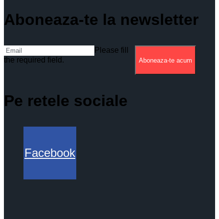
Aboneaza-te la newsletter
Please fill
the required field.
Aboneaza-te acum
Pe retele sociale
Facebook