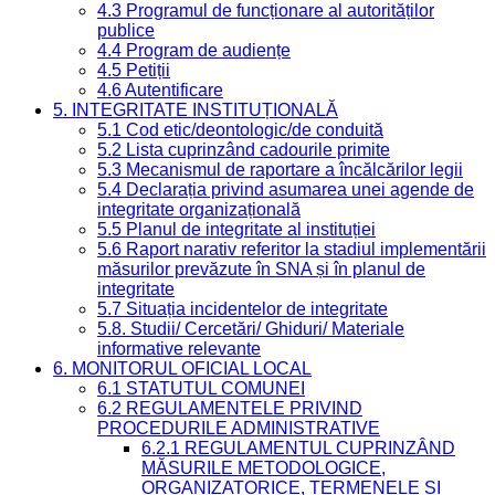
4.3 Programul de funcționare al autorităților
publice
4.4 Program de audiențe
4.5 Petiții
4.6 Autentificare
5. INTEGRITATE INSTITUȚIONALĂ
5.1 Cod etic/deontologic/de conduită
5.2 Lista cuprinzând cadourile primite
5.3 Mecanismul de raportare a încălcărilor legii
5.4 Declarația privind asumarea unei agende de
integritate organizațională
5.5 Planul de integritate al instituției
5.6 Raport narativ referitor la stadiul implementării
măsurilor prevăzute în SNA și în planul de
integritate
5.7 Situația incidentelor de integritate
5.8. Studii/ Cercetări/ Ghiduri/ Materiale
informative relevante
6. MONITORUL OFICIAL LOCAL
6.1 STATUTUL COMUNEI
6.2 REGULAMENTELE PRIVIND
PROCEDURILE ADMINISTRATIVE
6.2.1 REGULAMENTUL CUPRINZÂND
MĂSURILE METODOLOGICE,
ORGANIZATORICE, TERMENELE ȘI