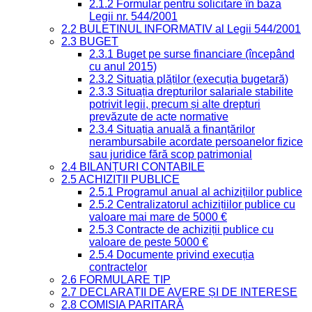
2.1.2 Formular pentru solicitare în baza
Legii nr. 544/2001
2.2 BULETINUL INFORMATIV al Legii 544/2001
2.3 BUGET
2.3.1 Buget pe surse financiare (începând
cu anul 2015)
2.3.2 Situația plăților (execuția bugetară)
2.3.3 Situația drepturilor salariale stabilite
potrivit legii, precum și alte drepturi
prevăzute de acte normative
2.3.4 Situația anuală a finanțărilor
nerambursabile acordate persoanelor fizice
sau juridice fără scop patrimonial
2.4 BILANȚURI CONTABILE
2.5 ACHIZIȚII PUBLICE
2.5.1 Programul anual al achizițiilor publice
2.5.2 Centralizatorul achizițiilor publice cu
valoare mai mare de 5000 €
2.5.3 Contracte de achiziții publice cu
valoare de peste 5000 €
2.5.4 Documente privind execuția
contractelor
2.6 FORMULARE TIP
2.7 DECLARAȚII DE AVERE ȘI DE INTERESE
2.8 COMISIA PARITARĂ