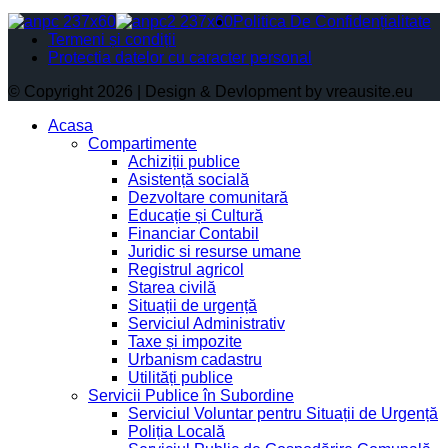
Politica De Confidențialitate
Termeni și condiții
Protectia datelor cu caracter personal
© Copyright 2026 | Design & Devlopment by vreausite.eu
Acasa
Compartimente
Achiziții publice
Asistență socială
Dezvoltare comunitară
Educație și Cultură
Financiar Contabil
Juridic si resurse umane
Registrul agricol
Starea civilă
Situații de urgență
Serviciul Administrativ
Taxe și impozite
Urbanism cadastru
Utilități publice
Servicii Publice în Subordine
Serviciul Voluntar pentru Situații de Urgență
Poliția Locală