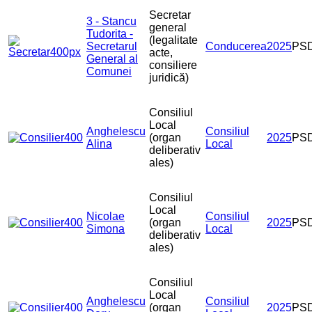
Secretar
3 - Stancu
general
Tudorita -
(legalitate
Secretarul
Conducerea
2025
PS
acte,
General al
consiliere
Comunei
juridică)
Consiliul
Local
Anghelescu
Consiliul
(organ
2025
PS
Alina
Local
deliberativ
ales)
Consiliul
Local
Nicolae
Consiliul
(organ
2025
PS
Simona
Local
deliberativ
ales)
Consiliul
Local
Anghelescu
Consiliul
(organ
2025
PS