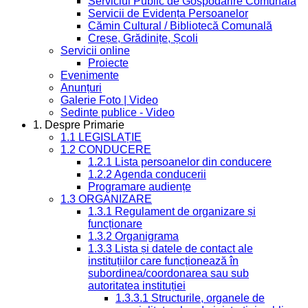
Serviciul Public de Gospodărire Comunală
Servicii de Evidența Persoanelor
Cămin Cultural / Bibliotecă Comunală
Creșe, Grădinițe, Școli
Servicii online
Proiecte
Evenimente
Anunțuri
Galerie Foto | Video
Sedinte publice - Video
1. Despre Primarie
1.1 LEGISLAȚIE
1.2 CONDUCERE
1.2.1 Lista persoanelor din conducere
1.2.2 Agenda conducerii
Programare audiențe
1.3 ORGANIZARE
1.3.1 Regulament de organizare și
funcționare
1.3.2 Organigrama
1.3.3 Lista și datele de contact ale
instituțiilor care funcționează în
subordinea/coordonarea sau sub
autoritatea instituției
1.3.3.1 Structurile, organele de