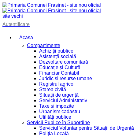
site vechi
Autentificare
Acasa
Compartimente
Achiziții publice
Asistență socială
Dezvoltare comunitară
Educație și Cultură
Financiar Contabil
Juridic si resurse umane
Registrul agricol
Starea civilă
Situații de urgență
Serviciul Administrativ
Taxe și impozite
Urbanism cadastru
Utilități publice
Servicii Publice în Subordine
Serviciul Voluntar pentru Situații de Urgență
Poliția Locală