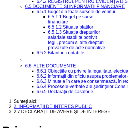
6.4.2 REGISTRUL PENTRU EVIDENȚA DIS
6.5 DOCUMENTE ȘI INFORMAȚII FINANCIARE
6.5.1 Buget din toate sursele de venituri
6.5.1.1 Buget pe surse
financiare
6.5.1.2 Situatia platilor
6.5.1.3 Situatia drepturilor
salariale stabilite potrivit
legii, precum si alte drepturi
prevazute de acte normative
6.5.2 Bilanturi contabile
6.6. ALTE DOCUMENTE
6.6.1 Obiecțiile cu privire la legalitate, efec
6.6.2 Informații din oficiu asupra problemelor
6.6.3 Minutele în care se consemnează, în re
6.6.4 Procesele-verbale ale ședințelor Consil
6.6.5 Declarații de căsătorie
Sunteți aici:
2. INFORMAȚII DE INTERES PUBLIC
2.7 DECLARAȚII DE AVERE ȘI DE INTERESE