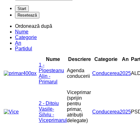
Ordonează după
Nume
Categorie
An
Partidul
Nume
Descriere
Categorie
An
Par
1 -
Ploesteanu
Agenda
Conducerea
2025
AL
Alin -
conducerii
Primarul
Viceprimar
(sprijin
2 - Ditoiu
pentru
Vasile-
primar,
Conducerea
2025
PS
Silviu -
atribuții
Viceprimarul
delegate)