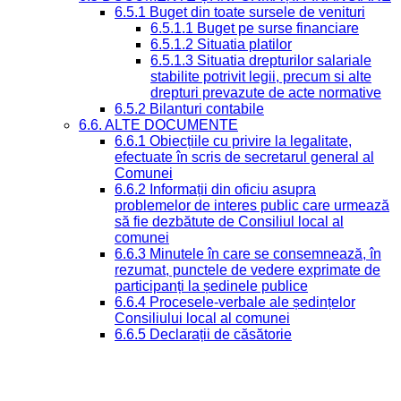
6.5.1 Buget din toate sursele de venituri
6.5.1.1 Buget pe surse financiare
6.5.1.2 Situatia platilor
6.5.1.3 Situatia drepturilor salariale
stabilite potrivit legii, precum si alte
drepturi prevazute de acte normative
6.5.2 Bilanturi contabile
6.6. ALTE DOCUMENTE
6.6.1 Obiecțiile cu privire la legalitate,
efectuate în scris de secretarul general al
Comunei
6.6.2 Informații din oficiu asupra
problemelor de interes public care urmează
să fie dezbătute de Consiliul local al
comunei
6.6.3 Minutele în care se consemnează, în
rezumat, punctele de vedere exprimate de
participanți la ședinele publice
6.6.4 Procesele-verbale ale ședințelor
Consiliului local al comunei
6.6.5 Declarații de căsătorie