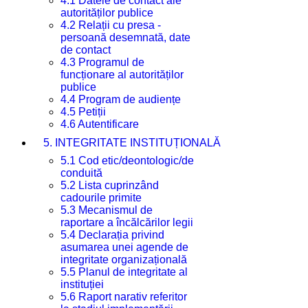
4.1 Datele de contact ale
autorităților publice
4.2 Relații cu presa -
persoană desemnată, date
de contact
4.3 Programul de
funcționare al autorităților
publice
4.4 Program de audiențe
4.5 Petiții
4.6 Autentificare
5. INTEGRITATE INSTITUȚIONALĂ
5.1 Cod etic/deontologic/de
conduită
5.2 Lista cuprinzând
cadourile primite
5.3 Mecanismul de
raportare a încălcărilor legii
5.4 Declarația privind
asumarea unei agende de
integritate organizațională
5.5 Planul de integritate al
instituției
5.6 Raport narativ referitor