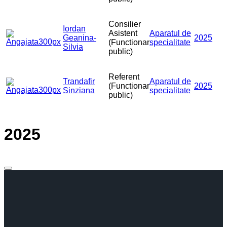
Consilier
Iordan
Asistent
Aparatul de
Geanina-
2025
(Functionar
specialitate
Silvia
public)
Referent
Trandafir
Aparatul de
(Functionar
2025
Sinziana
specialitate
public)
2025