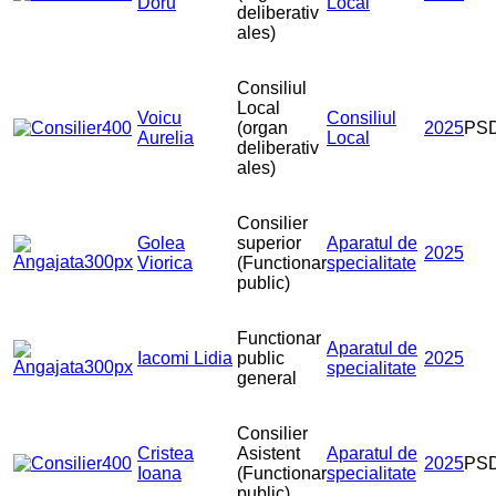
Doru
Local
deliberativ
ales)
Consiliul
Local
Voicu
Consiliul
(organ
2025
PS
Aurelia
Local
deliberativ
ales)
Consilier
Golea
superior
Aparatul de
2025
Viorica
(Functionar
specialitate
public)
Functionar
Aparatul de
Iacomi Lidia
public
2025
specialitate
general
Consilier
Cristea
Asistent
Aparatul de
2025
PS
Ioana
(Functionar
specialitate
public)