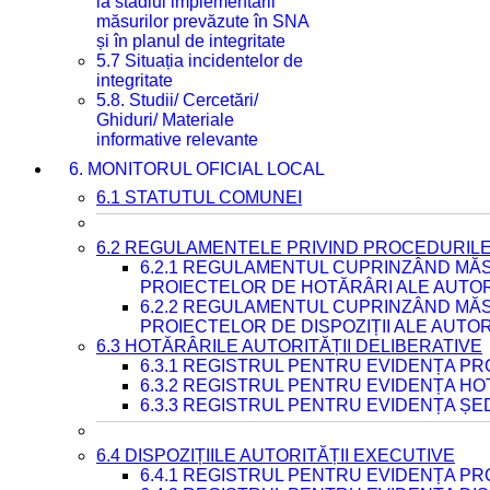
la stadiul implementării
măsurilor prevăzute în SNA
și în planul de integritate
5.7 Situația incidentelor de
integritate
5.8. Studii/ Cercetări/
Ghiduri/ Materiale
informative relevante
6. MONITORUL OFICIAL LOCAL
6.1 STATUTUL COMUNEI
6.2 REGULAMENTELE PRIVIND PROCEDURILE
6.2.1 REGULAMENTUL CUPRINZÂND MĂS
PROIECTELOR DE HOTĂRÂRI ALE AUTORI
6.2.2 REGULAMENTUL CUPRINZÂND MĂS
PROIECTELOR DE DISPOZIȚII ALE AUTOR
6.3 HOTĂRÂRILE AUTORITĂȚII DELIBERATIVE
6.3.1 REGISTRUL PENTRU EVIDENȚA P
6.3.2 REGISTRUL PENTRU EVIDENȚA H
6.3.3 REGISTRUL PENTRU EVIDENȚA ȘE
6.4 DISPOZIȚIILE AUTORITĂȚII EXECUTIVE
6.4.1 REGISTRUL PENTRU EVIDENȚA PRO