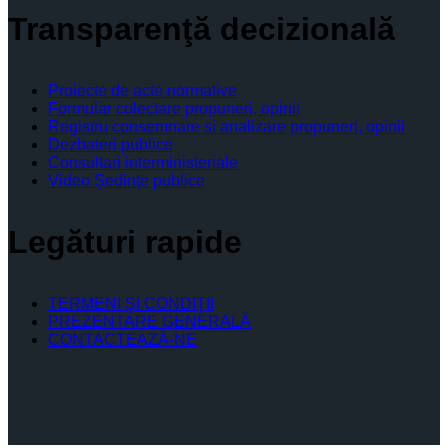
Transparenţă decizională
Proiecte de acte normative
Formular colectare propuneri, opinii
Registru consemnare si analizare propuneri, opinii
Dezbateri publice
Consultari interministeriale
Video Şedinţe publice
Legături rapide
TERMENI ŞI CONDIŢII
PREZENTARE GENERALĂ
CONTACTEAZĂ-NE