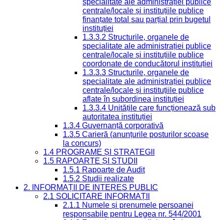
specialitate ale administrației publice
centrale/locale și instituțiile publice
finanțate total sau parțial prin bugetul
instituției
1.3.3.2 Structurile, organele de
specialitate ale administrației publice
centrale/locale și instituțiile publice
coordonate de conducătorul instituției
1.3.3.3 Structurile, organele de
specialitate ale administrației publice
centrale/locale și instituțiile publice
aflate în subordinea instituției
1.3.3.4 Unitățile care funcționează sub
autoritatea instituției
1.3.4 Guvernanță corporativă
1.3.5 Carieră (anunțurile posturilor scoase
la concurs)
1.4 PROGRAME ȘI STRATEGII
1.5 RAPOARTE ȘI STUDII
1.5.1 Rapoarte de Audit
1.5.2 Studii realizate
2. INFORMAȚII DE INTERES PUBLIC
2.1 SOLICITARE INFORMAȚII
2.1.1 Numele și prenumele persoanei
responsabile pentru Legea nr. 544/2001