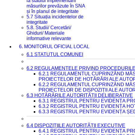
la stadiul implementării
măsurilor prevăzute în SNA
și în planul de integritate
5.7 Situația incidentelor de
integritate
5.8. Studii/ Cercetări/
Ghiduri/ Materiale
informative relevante
6. MONITORUL OFICIAL LOCAL
6.1 STATUTUL COMUNEI
6.2 REGULAMENTELE PRIVIND PROCEDURILE
6.2.1 REGULAMENTUL CUPRINZÂND MĂS
PROIECTELOR DE HOTĂRÂRI ALE AUTORI
6.2.2 REGULAMENTUL CUPRINZÂND MĂS
PROIECTELOR DE DISPOZIȚII ALE AUTOR
6.3 HOTĂRÂRILE AUTORITĂȚII DELIBERATIVE
6.3.1 REGISTRUL PENTRU EVIDENȚA P
6.3.2 REGISTRUL PENTRU EVIDENȚA H
6.3.3 REGISTRUL PENTRU EVIDENȚA ȘE
6.4 DISPOZIȚIILE AUTORITĂȚII EXECUTIVE
6.4.1 REGISTRUL PENTRU EVIDENȚA PRO