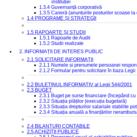
instituției
1.3.4 Guvernanță corporativă
1.3.5 Carieră (anunțurile posturilor scoase la
1.4 PROGRAME ȘI STRATEGII
1.5 RAPOARTE ȘI STUDII
1.5.1 Rapoarte de Audit
1.5.2 Studii realizate
2. INFORMAȚII DE INTERES PUBLIC
2.1 SOLICITARE INFORMAȚII
2.1.1 Numele și prenumele persoanei respon
2.1.2 Formular pentru solicitare în baza Legii
2.2 BULETINUL INFORMATIV al Legii 544/2001
2.3 BUGET
2.3.1 Buget pe surse financiare (începând cu
2.3.2 Situația plăților (execuția bugetară)
2.3.3 Situația drepturilor salariale stabilite p
2.3.4 Situația anuală a finanțărilor neramburs
2.4 BILANȚURI CONTABILE
2.5 ACHIZIȚII PUBLICE