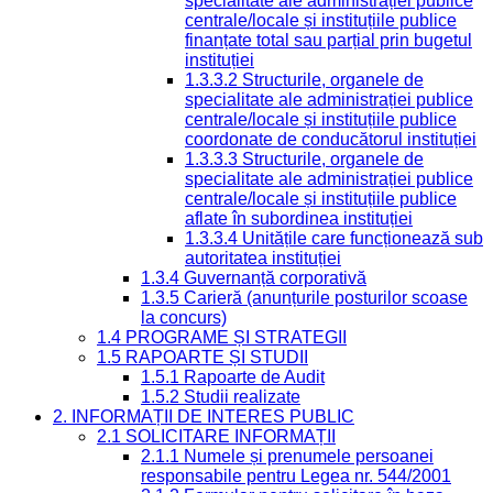
specialitate ale administrației publice
centrale/locale și instituțiile publice
finanțate total sau parțial prin bugetul
instituției
1.3.3.2 Structurile, organele de
specialitate ale administrației publice
centrale/locale și instituțiile publice
coordonate de conducătorul instituției
1.3.3.3 Structurile, organele de
specialitate ale administrației publice
centrale/locale și instituțiile publice
aflate în subordinea instituției
1.3.3.4 Unitățile care funcționează sub
autoritatea instituției
1.3.4 Guvernanță corporativă
1.3.5 Carieră (anunțurile posturilor scoase
la concurs)
1.4 PROGRAME ȘI STRATEGII
1.5 RAPOARTE ȘI STUDII
1.5.1 Rapoarte de Audit
1.5.2 Studii realizate
2. INFORMAȚII DE INTERES PUBLIC
2.1 SOLICITARE INFORMAȚII
2.1.1 Numele și prenumele persoanei
responsabile pentru Legea nr. 544/2001