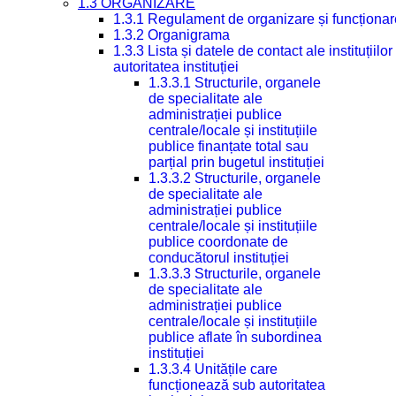
1.3 ORGANIZARE
1.3.1 Regulament de organizare și funcționar
1.3.2 Organigrama
1.3.3 Lista și datele de contact ale instituți
autoritatea instituției
1.3.3.1 Structurile, organele
de specialitate ale
administrației publice
centrale/locale și instituțiile
publice finanțate total sau
parțial prin bugetul instituției
1.3.3.2 Structurile, organele
de specialitate ale
administrației publice
centrale/locale și instituțiile
publice coordonate de
conducătorul instituției
1.3.3.3 Structurile, organele
de specialitate ale
administrației publice
centrale/locale și instituțiile
publice aflate în subordinea
instituției
1.3.3.4 Unitățile care
funcționează sub autoritatea