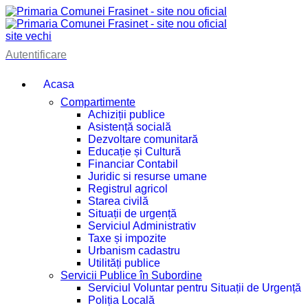
site vechi
Autentificare
Acasa
Compartimente
Achiziții publice
Asistență socială
Dezvoltare comunitară
Educație și Cultură
Financiar Contabil
Juridic si resurse umane
Registrul agricol
Starea civilă
Situații de urgență
Serviciul Administrativ
Taxe și impozite
Urbanism cadastru
Utilități publice
Servicii Publice în Subordine
Serviciul Voluntar pentru Situații de Urgență
Poliția Locală