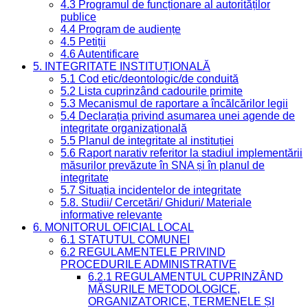
4.3 Programul de funcționare al autorităților
publice
4.4 Program de audiențe
4.5 Petiții
4.6 Autentificare
5. INTEGRITATE INSTITUȚIONALĂ
5.1 Cod etic/deontologic/de conduită
5.2 Lista cuprinzând cadourile primite
5.3 Mecanismul de raportare a încălcărilor legii
5.4 Declarația privind asumarea unei agende de
integritate organizațională
5.5 Planul de integritate al instituției
5.6 Raport narativ referitor la stadiul implementării
măsurilor prevăzute în SNA și în planul de
integritate
5.7 Situația incidentelor de integritate
5.8. Studii/ Cercetări/ Ghiduri/ Materiale
informative relevante
6. MONITORUL OFICIAL LOCAL
6.1 STATUTUL COMUNEI
6.2 REGULAMENTELE PRIVIND
PROCEDURILE ADMINISTRATIVE
6.2.1 REGULAMENTUL CUPRINZÂND
MĂSURILE METODOLOGICE,
ORGANIZATORICE, TERMENELE ȘI