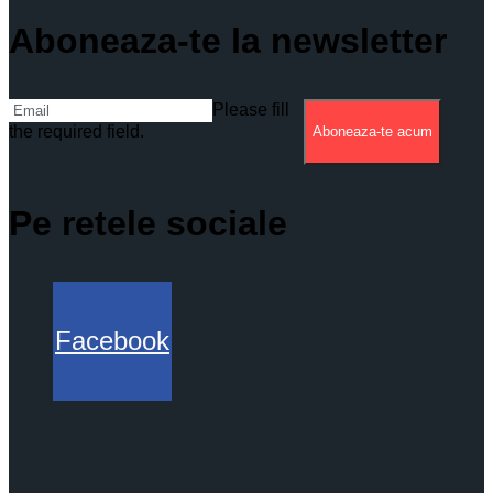
Aboneaza-te la newsletter
Please fill
the required field.
Aboneaza-te acum
Pe retele sociale
Facebook