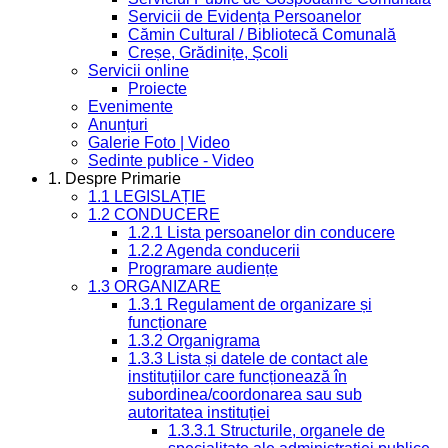
Servicii de Evidența Persoanelor
Cămin Cultural / Bibliotecă Comunală
Creșe, Grădinițe, Școli
Servicii online
Proiecte
Evenimente
Anunțuri
Galerie Foto | Video
Sedinte publice - Video
1. Despre Primarie
1.1 LEGISLAȚIE
1.2 CONDUCERE
1.2.1 Lista persoanelor din conducere
1.2.2 Agenda conducerii
Programare audiențe
1.3 ORGANIZARE
1.3.1 Regulament de organizare și
funcționare
1.3.2 Organigrama
1.3.3 Lista și datele de contact ale
instituțiilor care funcționează în
subordinea/coordonarea sau sub
autoritatea instituției
1.3.3.1 Structurile, organele de