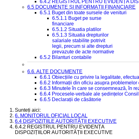
6.4.2 REGISTRUL PENTRU EVIDENȚA DIS
6.5 DOCUMENTE ȘI INFORMAȚII FINANCIARE
6.5.1 Buget din toate sursele de venituri
6.5.1.1 Buget pe surse
financiare
6.5.1.2 Situatia platilor
6.5.1.3 Situatia drepturilor
salariale stabilite potrivit
legii, precum si alte drepturi
prevazute de acte normative
6.5.2 Bilanturi contabile
6.6. ALTE DOCUMENTE
6.6.1 Obiecțiile cu privire la legalitate, efec
6.6.2 Informații din oficiu asupra problemelor
6.6.3 Minutele în care se consemnează, în re
6.6.4 Procesele-verbale ale ședințelor Consil
6.6.5 Declarații de căsătorie
Sunteți aici:
6. MONITORUL OFICIAL LOCAL
6.4 DISPOZIȚIILE AUTORITĂȚII EXECUTIVE
6.4.2 REGISTRUL PENTRU EVIDENȚA
DISPOZIȚIILOR AUTORITĂȚII EXECUTIVE