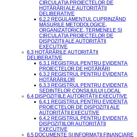
CIRCULAȚIA PROIECTELOR DE
HOTĂRÂRI ALE AUTORITĂȚII
DELIBERATIVE
6.2.2 REGULAMENTUL CUPRINZÂND
MĂSURILE METODOLOGICE,
ORGANIZATORICE, TERMENELE ȘI
CIRCULAȚIA PROIECTELOR DE
DISPOZIȚII ALE AUTORITĂȚII
EXECUTIVE
6.3 HOTĂRÂRILE AUTORITĂȚII
DELIBERATIVE
6.3.1 REGISTRUL PENTRU EVIDENȚA
PROIECTELOR DE HOTĂRÂRI
6.3.2 REGISTRUL PENTRU EVIDENȚA
HOTĂRÂRILOR
6.3.3 REGISTRUL PENTRU EVIDENȚA
ȘEDINȚELOR CONSILIULUI LOCAL
6.4 DISPOZIȚIILE AUTORITĂȚII EXECUTIVE
6.4.1 REGISTRUL PENTRU EVIDENȚA
PROIECTELOR DE DISPOZIȚII ALE
AUTORITĂȚII EXECUTIVE
6.4.2 REGISTRUL PENTRU EVIDENȚA
DISPOZIȚIILOR AUTORITĂȚII
EXECUTIVE
6.5 DOCUMENTE ȘI INFORMAȚII FINANCIARE