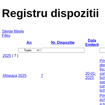
Registru dispozitii
Sterge filtrele
Filtru
Data
An
Nr. Dispoziție
Emiterii
2025
( 7 )
Pri
dre
înc
20-01-
com
Afiseaza
2025
7
2025
lic
sup
com
lic
Pri
ech
a p