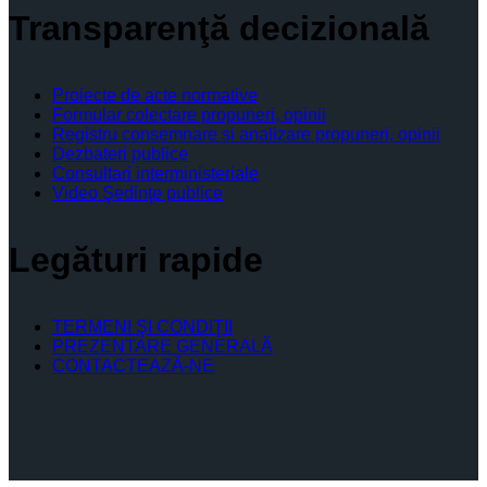
Transparenţă decizională
Proiecte de acte normative
Formular colectare propuneri, opinii
Registru consemnare si analizare propuneri, opinii
Dezbateri publice
Consultari interministeriale
Video Şedinţe publice
Legături rapide
TERMENI ŞI CONDIŢII
PREZENTARE GENERALĂ
CONTACTEAZĂ-NE