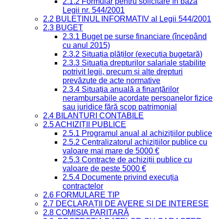
2.1.2 Formular pentru solicitare în baza
Legii nr. 544/2001
2.2 BULETINUL INFORMATIV al Legii 544/2001
2.3 BUGET
2.3.1 Buget pe surse financiare (începând
cu anul 2015)
2.3.2 Situația plăților (execuția bugetară)
2.3.3 Situația drepturilor salariale stabilite
potrivit legii, precum și alte drepturi
prevăzute de acte normative
2.3.4 Situația anuală a finanțărilor
nerambursabile acordate persoanelor fizice
sau juridice fără scop patrimonial
2.4 BILANȚURI CONTABILE
2.5 ACHIZIȚII PUBLICE
2.5.1 Programul anual al achizițiilor publice
2.5.2 Centralizatorul achizițiilor publice cu
valoare mai mare de 5000 €
2.5.3 Contracte de achiziții publice cu
valoare de peste 5000 €
2.5.4 Documente privind execuția
contractelor
2.6 FORMULARE TIP
2.7 DECLARAȚII DE AVERE ȘI DE INTERESE
2.8 COMISIA PARITARĂ