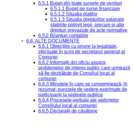
6.5.1 Buget din toate sursele de venituri
6.5.1.1 Buget pe surse financiare
6.5.1.2 Situatia platilor
6.5.1.3 Situatia drepturilor salariale
stabilite potrivit legii, precum si alte
drepturi prevazute de acte normative
6.5.2 Bilanturi contabile
6.6. ALTE DOCUMENTE
6.6.1 Obiecțiile cu privire la legalitate,
efectuate în scris de secretarul general al
Comunei
6.6.2 Informații din oficiu asupra
problemelor de interes public care urmează
să fie dezbătute de Consiliul local al
comunei
6.6.3 Minutele în care se consemnează, în
rezumat, punctele de vedere exprimate de
participanți la ședinele publice
6.6.4 Procesele-verbale ale ședințelor
Consiliului local al comunei
6.6.5 Declarații de căsătorie