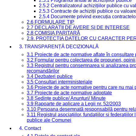
2.5.1 Programul anual al achizițiilor publice
2.5.2 Centralizatorul achizițiilor publice cu 
2.5.3 Contracte de achiziții publice cu valoa
2.5.4 Documente privind execuția contractelo
2.6 FORMULARE TIP
2.7 DECLARAȚII DE AVERE ȘI DE INTERESE
2.8 COMISIA PARITARĂ
2.9. PROTECȚIA DATELOR CU CARACTER PE
3. TRANSPARENȚĂ DECIZIONALĂ
3.1 Proiecte de acte normative aflate în consultare
3.2 Formular pentru colectarea de propuneri, opinii
3.3 Registrul pentru consemnarea și analizarea prop
recomandărilor
3.4 Dezbateri publice
3.5 Consultari interministeriale
3.6 Proiecte de acte normative pentru care nu mai p
3.7 Proiecte de acte normative adoptate
3.8 Ședințe publice/ Anunțuri/ Minute
3.9 Rapoarte de aplicare a Legii nr. 52/2003
3.10 Persoana desemnată responsabilă pentru relaț
3.11 Registrul asociațiilor, fundațiilor și federațiilor
publice ale Comunei
4. Contact