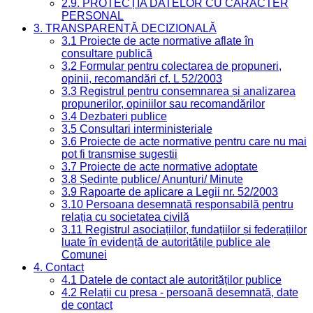
2.9. PROTECȚIA DATELOR CU CARACTER
PERSONAL
3. TRANSPARENȚĂ DECIZIONALĂ
3.1 Proiecte de acte normative aflate în
consultare publică
3.2 Formular pentru colectarea de propuneri,
opinii, recomandări cf. L 52/2003
3.3 Registrul pentru consemnarea și analizarea
propunerilor, opiniilor sau recomandărilor
3.4 Dezbateri publice
3.5 Consultari interministeriale
3.6 Proiecte de acte normative pentru care nu mai
pot fi transmise sugestii
3.7 Proiecte de acte normative adoptate
3.8 Ședințe publice/ Anunțuri/ Minute
3.9 Rapoarte de aplicare a Legii nr. 52/2003
3.10 Persoana desemnată responsabilă pentru
relația cu societatea civilă
3.11 Registrul asociațiilor, fundațiilor și federațiilor
luate în evidență de autoritățile publice ale
Comunei
4. Contact
4.1 Datele de contact ale autorităților publice
4.2 Relații cu presa - persoană desemnată, date
de contact