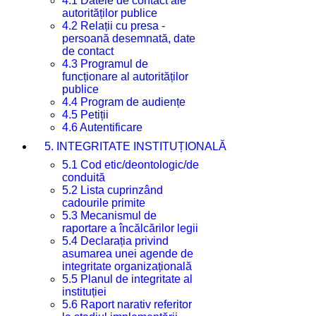
4.1 Datele de contact ale
autorităților publice
4.2 Relații cu presa -
persoană desemnată, date
de contact
4.3 Programul de
funcționare al autorităților
publice
4.4 Program de audiențe
4.5 Petiții
4.6 Autentificare
5. INTEGRITATE INSTITUȚIONALĂ
5.1 Cod etic/deontologic/de
conduită
5.2 Lista cuprinzând
cadourile primite
5.3 Mecanismul de
raportare a încălcărilor legii
5.4 Declarația privind
asumarea unei agende de
integritate organizațională
5.5 Planul de integritate al
instituției
5.6 Raport narativ referitor