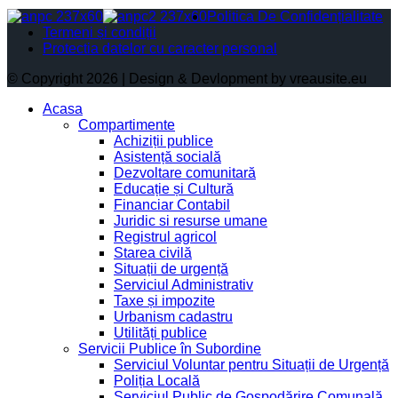
Politica De Confidențialitate
Termeni și condiții
Protectia datelor cu caracter personal
© Copyright 2026 | Design & Devlopment by vreausite.eu
Acasa
Compartimente
Achiziții publice
Asistență socială
Dezvoltare comunitară
Educație și Cultură
Financiar Contabil
Juridic si resurse umane
Registrul agricol
Starea civilă
Situații de urgență
Serviciul Administrativ
Taxe și impozite
Urbanism cadastru
Utilități publice
Servicii Publice în Subordine
Serviciul Voluntar pentru Situații de Urgență
Poliția Locală
Serviciul Public de Gospodărire Comunală