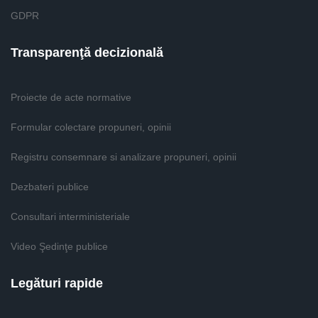
GDPR
Transparenţă decizională
Proiecte de acte normative
Formular colectare propuneri, opinii
Registru consemnare si analizare propuneri, opinii
Dezbateri publice
Consultari interministeriale
Video Şedinţe publice
Legături rapide