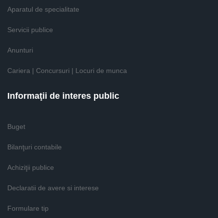
Aparatul de specialitate
Servicii publice
Anunturi
Cariera | Concursuri | Locuri de munca
Informaţii de interes public
Buget
Bilanţuri contabile
Achiziţii publice
Declaratii de avere si interese
Formulare tip