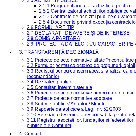
2.5 ACHIZIȚII PUBLICE
2.5.1 Programul anual al achizițiilor publice
2.5.2 Centralizatorul achizițiilor publice cu 
2.5.3 Contracte de achiziții publice cu valoa
2.5.4 Documente privind execuția contractelo
2.6 FORMULARE TIP
2.7 DECLARAȚII DE AVERE ȘI DE INTERESE
2.8 COMISIA PARITARĂ
2.9. PROTECȚIA DATELOR CU CARACTER PE
3. TRANSPARENȚĂ DECIZIONALĂ
3.1 Proiecte de acte normative aflate în consultare
3.2 Formular pentru colectarea de propuneri, opinii
3.3 Registrul pentru consemnarea și analizarea prop
recomandărilor
3.4 Dezbateri publice
3.5 Consultari interministeriale
3.6 Proiecte de acte normative pentru care nu mai p
3.7 Proiecte de acte normative adoptate
3.8 Ședințe publice/ Anunțuri/ Minute
3.9 Rapoarte de aplicare a Legii nr. 52/2003
3.10 Persoana desemnată responsabilă pentru relaț
3.11 Registrul asociațiilor, fundațiilor și federațiilor
publice ale Comunei
4. Contact