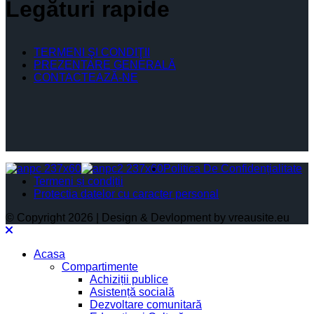
Legături rapide
TERMENI ŞI CONDIŢII
PREZENTARE GENERALĂ
CONTACTEAZĂ-NE
Politica De Confidențialitate
Termeni și condiții
Protectia datelor cu caracter personal
© Copyright 2026 | Design & Devlopment by vreausite.eu
Acasa
Compartimente
Achiziții publice
Asistență socială
Dezvoltare comunitară