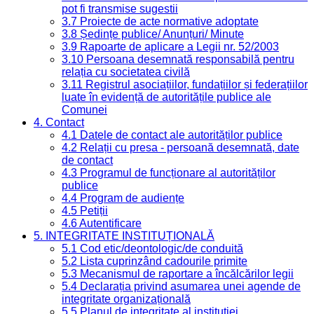
pot fi transmise sugestii
3.7 Proiecte de acte normative adoptate
3.8 Ședințe publice/ Anunțuri/ Minute
3.9 Rapoarte de aplicare a Legii nr. 52/2003
3.10 Persoana desemnată responsabilă pentru
relația cu societatea civilă
3.11 Registrul asociațiilor, fundațiilor și federațiilor
luate în evidență de autoritățile publice ale
Comunei
4. Contact
4.1 Datele de contact ale autorităților publice
4.2 Relații cu presa - persoană desemnată, date
de contact
4.3 Programul de funcționare al autorităților
publice
4.4 Program de audiențe
4.5 Petiții
4.6 Autentificare
5. INTEGRITATE INSTITUȚIONALĂ
5.1 Cod etic/deontologic/de conduită
5.2 Lista cuprinzând cadourile primite
5.3 Mecanismul de raportare a încălcărilor legii
5.4 Declarația privind asumarea unei agende de
integritate organizațională
5.5 Planul de integritate al instituției