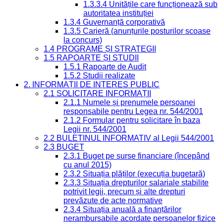
1.3.3.4 Unitățile care funcționează sub
autoritatea instituției
1.3.4 Guvernanță corporativă
1.3.5 Carieră (anunțurile posturilor scoase
la concurs)
1.4 PROGRAME ȘI STRATEGII
1.5 RAPOARTE ȘI STUDII
1.5.1 Rapoarte de Audit
1.5.2 Studii realizate
2. INFORMAȚII DE INTERES PUBLIC
2.1 SOLICITARE INFORMAȚII
2.1.1 Numele și prenumele persoanei
responsabile pentru Legea nr. 544/2001
2.1.2 Formular pentru solicitare în baza
Legii nr. 544/2001
2.2 BULETINUL INFORMATIV al Legii 544/2001
2.3 BUGET
2.3.1 Buget pe surse financiare (începând
cu anul 2015)
2.3.2 Situația plăților (execuția bugetară)
2.3.3 Situația drepturilor salariale stabilite
potrivit legii, precum și alte drepturi
prevăzute de acte normative
2.3.4 Situația anuală a finanțărilor
nerambursabile acordate persoanelor fizice