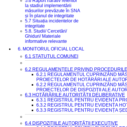
5.6 Raport narativ referitor
la stadiul implementării
măsurilor prevăzute în SNA
și în planul de integritate
5.7 Situația incidentelor de
integritate
5.8. Studii/ Cercetări/
Ghiduri/ Materiale
informative relevante
6. MONITORUL OFICIAL LOCAL
6.1 STATUTUL COMUNEI
6.2 REGULAMENTELE PRIVIND PROCEDURILE
6.2.1 REGULAMENTUL CUPRINZÂND MĂS
PROIECTELOR DE HOTĂRÂRI ALE AUTORI
6.2.2 REGULAMENTUL CUPRINZÂND MĂS
PROIECTELOR DE DISPOZIȚII ALE AUTOR
6.3 HOTĂRÂRILE AUTORITĂȚII DELIBERATIVE
6.3.1 REGISTRUL PENTRU EVIDENȚA P
6.3.2 REGISTRUL PENTRU EVIDENȚA H
6.3.3 REGISTRUL PENTRU EVIDENȚA ȘE
6.4 DISPOZIȚIILE AUTORITĂȚII EXECUTIVE