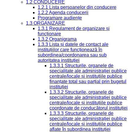
1.2 CONDUCERE
1.2.1 Lista persoanelor din conducere
1.2.2 Agenda conducerii
Programare audiențe
1.3 ORGANIZARE
1.3.1 Regulament de organizare și
funcționare
1.3.2 Organigrama
1.3.3 Lista și datele de contact ale
instituțiilor care funcționează în
subordinea/coordonarea sau sub
autoritatea instituției
1.3.3.1 Structurile, organele de
specialitate ale administrației publice
centrale/locale și instituțiile publice
finanțate total sau parțial prin bugetul
instituției
1.3.3.2 Structurile, organele de
specialitate ale administrației publice
centrale/locale și instituțiile publice
coordonate de conducătorul instituției
1.3.3.3 Structurile, organele de
specialitate ale administrației publice
centrale/locale și instituțiile publice
aflate în subordinea instituției