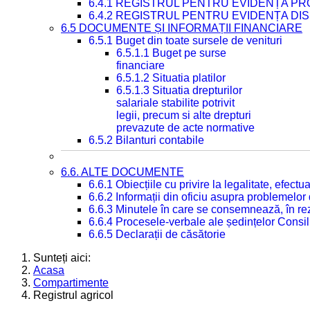
6.4.1 REGISTRUL PENTRU EVIDENȚA PRO
6.4.2 REGISTRUL PENTRU EVIDENȚA DIS
6.5 DOCUMENTE ȘI INFORMAȚII FINANCIARE
6.5.1 Buget din toate sursele de venituri
6.5.1.1 Buget pe surse
financiare
6.5.1.2 Situatia platilor
6.5.1.3 Situatia drepturilor
salariale stabilite potrivit
legii, precum si alte drepturi
prevazute de acte normative
6.5.2 Bilanturi contabile
6.6. ALTE DOCUMENTE
6.6.1 Obiecțiile cu privire la legalitate, efec
6.6.2 Informații din oficiu asupra problemelor
6.6.3 Minutele în care se consemnează, în re
6.6.4 Procesele-verbale ale ședințelor Consil
6.6.5 Declarații de căsătorie
Sunteți aici:
Acasa
Compartimente
Registrul agricol