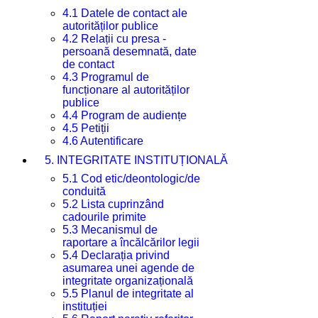
4.1 Datele de contact ale
autorităților publice
4.2 Relații cu presa -
persoană desemnată, date
de contact
4.3 Programul de
funcționare al autorităților
publice
4.4 Program de audiențe
4.5 Petiții
4.6 Autentificare
5. INTEGRITATE INSTITUȚIONALĂ
5.1 Cod etic/deontologic/de
conduită
5.2 Lista cuprinzând
cadourile primite
5.3 Mecanismul de
raportare a încălcărilor legii
5.4 Declarația privind
asumarea unei agende de
integritate organizațională
5.5 Planul de integritate al
instituției