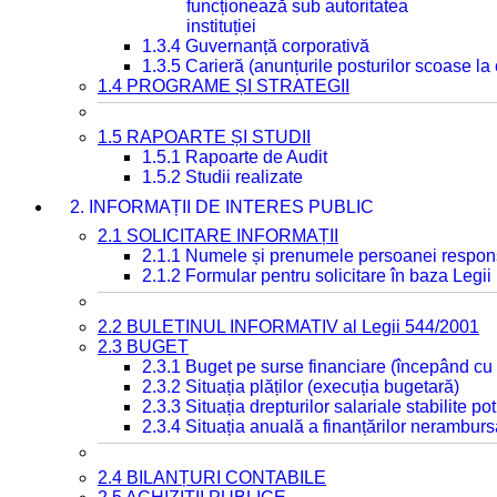
funcționează sub autoritatea
instituției
1.3.4 Guvernanță corporativă
1.3.5 Carieră (anunțurile posturilor scoase la
1.4 PROGRAME ȘI STRATEGII
1.5 RAPOARTE ȘI STUDII
1.5.1 Rapoarte de Audit
1.5.2 Studii realizate
2. INFORMAȚII DE INTERES PUBLIC
2.1 SOLICITARE INFORMAȚII
2.1.1 Numele și prenumele persoanei respon
2.1.2 Formular pentru solicitare în baza Legii
2.2 BULETINUL INFORMATIV al Legii 544/2001
2.3 BUGET
2.3.1 Buget pe surse financiare (începând cu
2.3.2 Situația plăților (execuția bugetară)
2.3.3 Situația drepturilor salariale stabilite p
2.3.4 Situația anuală a finanțărilor neramburs
2.4 BILANȚURI CONTABILE