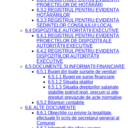
PROIECTELOR DE HOTĂRÂRI
6.3.2 REGISTRUL PENTRU EVIDENȚA
HOTĂRÂRILOR
6.3.3 REGISTRUL PENTRU EVIDENȚA
ȘEDINȚELOR CONSILIULUI LOCAL
6.4 DISPOZIȚIILE AUTORITĂȚII EXECUTIVE
6.4.1 REGISTRUL PENTRU EVIDENȚA
PROIECTELOR DE DISPOZIȚII ALE
AUTORITĂȚII EXECUTIVE
6.4.2 REGISTRUL PENTRU EVIDENȚA
DISPOZIȚIILOR AUTORITĂȚII
EXECUTIVE
6.5 DOCUMENTE ȘI INFORMAȚII FINANCIARE
6.5.1 Buget din toate sursele de venituri
6.5.1.1 Buget pe surse financiare
6.5.1.2 Situatia platilor
6.5.1.3 Situatia drepturilor salariale
stabilite potrivit legii, precum si alte
drepturi prevazute de acte normative
6.5.2 Bilanturi contabile
6.6. ALTE DOCUMENTE
6.6.1 Obiecțiile cu privire la legalitate,
efectuate în scris de secretarul general al
Comunei