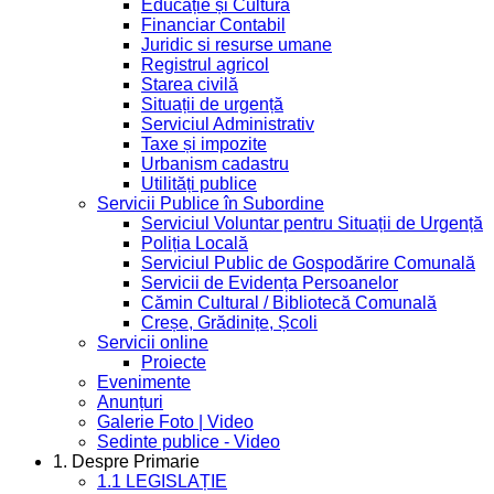
Educație și Cultură
Financiar Contabil
Juridic si resurse umane
Registrul agricol
Starea civilă
Situații de urgență
Serviciul Administrativ
Taxe și impozite
Urbanism cadastru
Utilități publice
Servicii Publice în Subordine
Serviciul Voluntar pentru Situații de Urgență
Poliția Locală
Serviciul Public de Gospodărire Comunală
Servicii de Evidența Persoanelor
Cămin Cultural / Bibliotecă Comunală
Creșe, Grădinițe, Școli
Servicii online
Proiecte
Evenimente
Anunțuri
Galerie Foto | Video
Sedinte publice - Video
1. Despre Primarie
1.1 LEGISLAȚIE