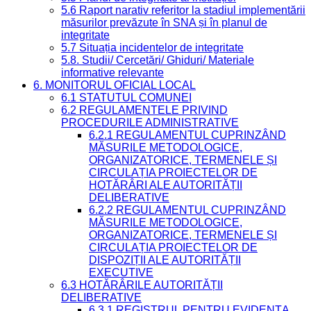
5.6 Raport narativ referitor la stadiul implementării
măsurilor prevăzute în SNA și în planul de
integritate
5.7 Situația incidentelor de integritate
5.8. Studii/ Cercetări/ Ghiduri/ Materiale
informative relevante
6. MONITORUL OFICIAL LOCAL
6.1 STATUTUL COMUNEI
6.2 REGULAMENTELE PRIVIND
PROCEDURILE ADMINISTRATIVE
6.2.1 REGULAMENTUL CUPRINZÂND
MĂSURILE METODOLOGICE,
ORGANIZATORICE, TERMENELE ȘI
CIRCULAȚIA PROIECTELOR DE
HOTĂRÂRI ALE AUTORITĂȚII
DELIBERATIVE
6.2.2 REGULAMENTUL CUPRINZÂND
MĂSURILE METODOLOGICE,
ORGANIZATORICE, TERMENELE ȘI
CIRCULAȚIA PROIECTELOR DE
DISPOZIȚII ALE AUTORITĂȚII
EXECUTIVE
6.3 HOTĂRÂRILE AUTORITĂȚII
DELIBERATIVE
6.3.1 REGISTRUL PENTRU EVIDENȚA