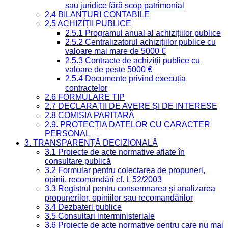
sau juridice fără scop patrimonial
2.4 BILANȚURI CONTABILE
2.5 ACHIZIȚII PUBLICE
2.5.1 Programul anual al achizițiilor publice
2.5.2 Centralizatorul achizițiilor publice cu
valoare mai mare de 5000 €
2.5.3 Contracte de achiziții publice cu
valoare de peste 5000 €
2.5.4 Documente privind execuția
contractelor
2.6 FORMULARE TIP
2.7 DECLARAȚII DE AVERE ȘI DE INTERESE
2.8 COMISIA PARITARĂ
2.9. PROTECȚIA DATELOR CU CARACTER
PERSONAL
3. TRANSPARENȚĂ DECIZIONALĂ
3.1 Proiecte de acte normative aflate în
consultare publică
3.2 Formular pentru colectarea de propuneri,
opinii, recomandări cf. L 52/2003
3.3 Registrul pentru consemnarea și analizarea
propunerilor, opiniilor sau recomandărilor
3.4 Dezbateri publice
3.5 Consultari interministeriale
3.6 Proiecte de acte normative pentru care nu mai