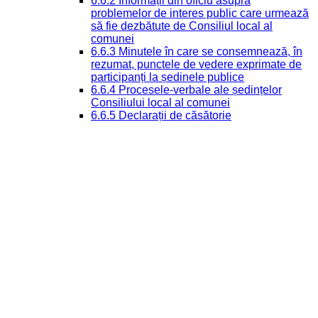
6.6.2 Informații din oficiu asupra
problemelor de interes public care urmează
să fie dezbătute de Consiliul local al
comunei
6.6.3 Minutele în care se consemnează, în
rezumat, punctele de vedere exprimate de
participanți la ședinele publice
6.6.4 Procesele-verbale ale ședințelor
Consiliului local al comunei
6.6.5 Declarații de căsătorie