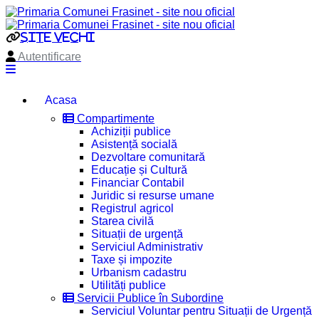
site vechi
Autentificare
Acasa
Compartimente
Achiziții publice
Asistență socială
Dezvoltare comunitară
Educație și Cultură
Financiar Contabil
Juridic si resurse umane
Registrul agricol
Starea civilă
Situații de urgență
Serviciul Administrativ
Taxe și impozite
Urbanism cadastru
Utilități publice
Servicii Publice în Subordine
Serviciul Voluntar pentru Situații de Urgență