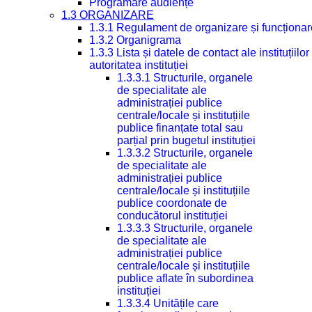
Programare audiențe
1.3 ORGANIZARE
1.3.1 Regulament de organizare și funcționar
1.3.2 Organigrama
1.3.3 Lista și datele de contact ale instituți
autoritatea instituției
1.3.3.1 Structurile, organele
de specialitate ale
administrației publice
centrale/locale și instituțiile
publice finanțate total sau
parțial prin bugetul instituției
1.3.3.2 Structurile, organele
de specialitate ale
administrației publice
centrale/locale și instituțiile
publice coordonate de
conducătorul instituției
1.3.3.3 Structurile, organele
de specialitate ale
administrației publice
centrale/locale și instituțiile
publice aflate în subordinea
instituției
1.3.3.4 Unitățile care