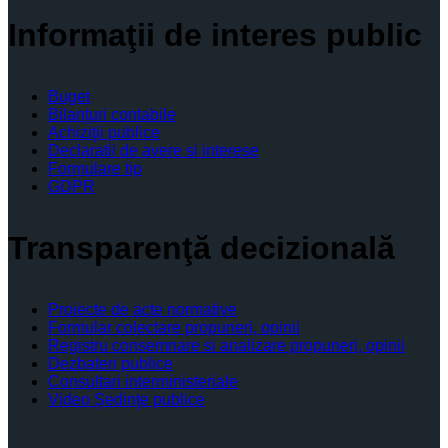
Informaţii de interes public
Buget
Bilanţuri contabile
Achiziţii publice
Declaratii de avere si interese
Formulare tip
GDPR
Transparenţă decizională
Proiecte de acte normative
Formular colectare propuneri, opinii
Registru consemnare si analizare propuneri, opinii
Dezbateri publice
Consultari interministeriale
Video Şedinţe publice