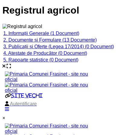
Registrul agricol
Category title
1. Informații Generale
(1 Document)
2. Documente și Formulare
(13 Documente)
3. Publicații și Oferte (Legea 17/2014)
(0 Document)
4. Atestate de Producător
(0 Document)
5. Rapoarte statistice
(0 Document)
×