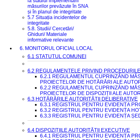
la stadiul implementării
măsurilor prevăzute în SNA
și în planul de integritate
5.7 Situația incidentelor de
integritate
5.8. Studii/ Cercetări/
Ghiduri/ Materiale
informative relevante
6. MONITORUL OFICIAL LOCAL
6.1 STATUTUL COMUNEI
6.2 REGULAMENTELE PRIVIND PROCEDURILE
6.2.1 REGULAMENTUL CUPRINZÂND MĂS
PROIECTELOR DE HOTĂRÂRI ALE AUTORI
6.2.2 REGULAMENTUL CUPRINZÂND MĂS
PROIECTELOR DE DISPOZIȚII ALE AUTOR
6.3 HOTĂRÂRILE AUTORITĂȚII DELIBERATIVE
6.3.1 REGISTRUL PENTRU EVIDENȚA P
6.3.2 REGISTRUL PENTRU EVIDENȚA H
6.3.3 REGISTRUL PENTRU EVIDENȚA ȘE
6.4 DISPOZIȚIILE AUTORITĂȚII EXECUTIVE
6.4.1 REGISTRUL PENTRU EVIDENȚA PRO