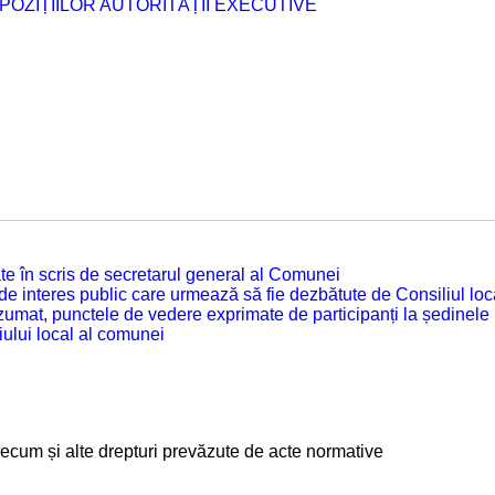
POZIȚIILOR AUTORITĂȚII EXECUTIVE
tuate în scris de secretarul general al Comunei
 de interes public care urmează să fie dezbătute de Consiliul lo
zumat, punctele de vedere exprimate de participanți la ședinele
iului local al comunei
, precum și alte drepturi prevăzute de acte normative