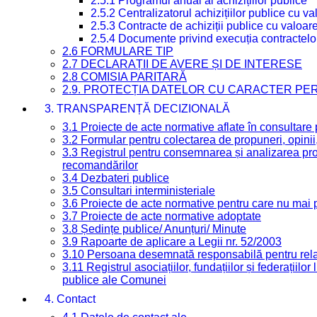
2.5.1 Programul anual al achizițiilor publice
2.5.2 Centralizatorul achizițiilor publice cu 
2.5.3 Contracte de achiziții publice cu valoa
2.5.4 Documente privind execuția contractelo
2.6 FORMULARE TIP
2.7 DECLARAȚII DE AVERE ȘI DE INTERESE
2.8 COMISIA PARITARĂ
2.9. PROTECȚIA DATELOR CU CARACTER PE
3. TRANSPARENȚĂ DECIZIONALĂ
3.1 Proiecte de acte normative aflate în consultare
3.2 Formular pentru colectarea de propuneri, opinii
3.3 Registrul pentru consemnarea și analizarea prop
recomandărilor
3.4 Dezbateri publice
3.5 Consultari interministeriale
3.6 Proiecte de acte normative pentru care nu mai p
3.7 Proiecte de acte normative adoptate
3.8 Ședințe publice/ Anunțuri/ Minute
3.9 Rapoarte de aplicare a Legii nr. 52/2003
3.10 Persoana desemnată responsabilă pentru relaț
3.11 Registrul asociațiilor, fundațiilor și federațiilor
publice ale Comunei
4. Contact