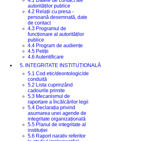
4.1 Datele de contact ale
autorităților publice
4.2 Relații cu presa -
persoană desemnată, date
de contact
4.3 Programul de
funcționare al autorităților
publice
4.4 Program de audiențe
4.5 Petiții
4.6 Autentificare
5. INTEGRITATE INSTITUȚIONALĂ
5.1 Cod etic/deontologic/de
conduită
5.2 Lista cuprinzând
cadourile primite
5.3 Mecanismul de
raportare a încălcărilor legii
5.4 Declarația privind
asumarea unei agende de
integritate organizațională
5.5 Planul de integritate al
instituției
5.6 Raport narativ referitor