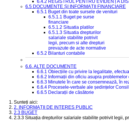
6.4.2 REGISTRUL PENTRU EVIDENȚA DIS
6.5 DOCUMENTE ȘI INFORMAȚII FINANCIARE
6.5.1 Buget din toate sursele de venituri
6.5.1.1 Buget pe surse
financiare
6.5.1.2 Situatia platilor
6.5.1.3 Situatia drepturilor
salariale stabilite potrivit
legii, precum si alte drepturi
prevazute de acte normative
6.5.2 Bilanturi contabile
6.6. ALTE DOCUMENTE
6.6.1 Obiecțiile cu privire la legalitate, efec
6.6.2 Informații din oficiu asupra problemelor
6.6.3 Minutele în care se consemnează, în re
6.6.4 Procesele-verbale ale ședințelor Consil
6.6.5 Declarații de căsătorie
Sunteți aici:
2. INFORMAȚII DE INTERES PUBLIC
2.3 BUGET
2.3.3 Situația drepturilor salariale stabilite potrivit legii