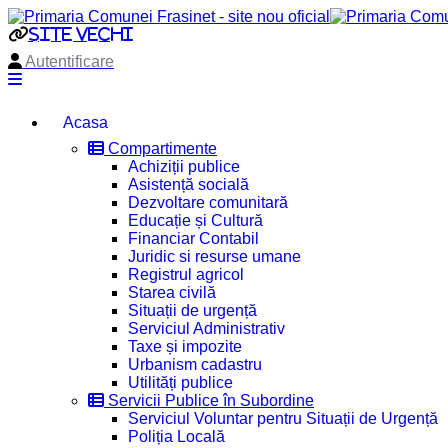
site vechi
Autentificare
Acasa
Compartimente
Achiziții publice
Asistență socială
Dezvoltare comunitară
Educație și Cultură
Financiar Contabil
Juridic si resurse umane
Registrul agricol
Starea civilă
Situații de urgență
Serviciul Administrativ
Taxe și impozite
Urbanism cadastru
Utilități publice
Servicii Publice în Subordine
Serviciul Voluntar pentru Situații de Urgență
Poliția Locală