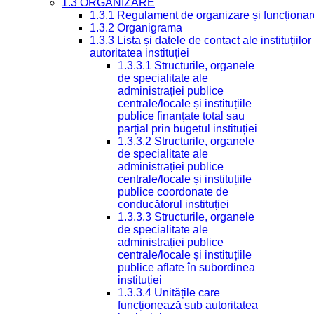
1.3 ORGANIZARE
1.3.1 Regulament de organizare și funcționar
1.3.2 Organigrama
1.3.3 Lista și datele de contact ale instituți
autoritatea instituției
1.3.3.1 Structurile, organele
de specialitate ale
administrației publice
centrale/locale și instituțiile
publice finanțate total sau
parțial prin bugetul instituției
1.3.3.2 Structurile, organele
de specialitate ale
administrației publice
centrale/locale și instituțiile
publice coordonate de
conducătorul instituției
1.3.3.3 Structurile, organele
de specialitate ale
administrației publice
centrale/locale și instituțiile
publice aflate în subordinea
instituției
1.3.3.4 Unitățile care
funcționează sub autoritatea