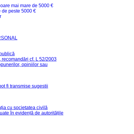
valoare mai mare de 5000 €
re de peste 5000 €
r
RSONAL
 publică
, recomandări cf. L 52/2003
unerilor, opiniilor sau
ot fi transmise sugestii
ia cu societatea civilă
 luate în evidență de autoritățile