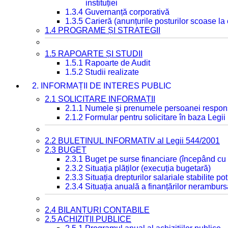
instituției
1.3.4 Guvernanță corporativă
1.3.5 Carieră (anunțurile posturilor scoase la
1.4 PROGRAME ȘI STRATEGII
1.5 RAPOARTE ȘI STUDII
1.5.1 Rapoarte de Audit
1.5.2 Studii realizate
2. INFORMAȚII DE INTERES PUBLIC
2.1 SOLICITARE INFORMAȚII
2.1.1 Numele și prenumele persoanei respon
2.1.2 Formular pentru solicitare în baza Legii
2.2 BULETINUL INFORMATIV al Legii 544/2001
2.3 BUGET
2.3.1 Buget pe surse financiare (începând cu
2.3.2 Situația plăților (execuția bugetară)
2.3.3 Situația drepturilor salariale stabilite p
2.3.4 Situația anuală a finanțărilor neramburs
2.4 BILANȚURI CONTABILE
2.5 ACHIZIȚII PUBLICE