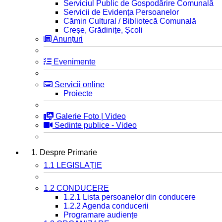
Serviciul Public de Gospodărire Comunală
Servicii de Evidența Persoanelor
Cămin Cultural / Bibliotecă Comunală
Creșe, Grădinițe, Școli
Anunțuri
Evenimente
Servicii online
Proiecte
Galerie Foto | Video
Sedinte publice - Video
1. Despre Primarie
1.1 LEGISLAȚIE
1.2 CONDUCERE
1.2.1 Lista persoanelor din conducere
1.2.2 Agenda conducerii
Programare audiențe