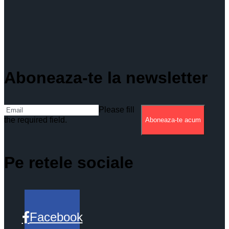
Aboneaza-te la newsletter
Please fill
the required field.
Aboneaza-te acum
Pe retele sociale
Facebook