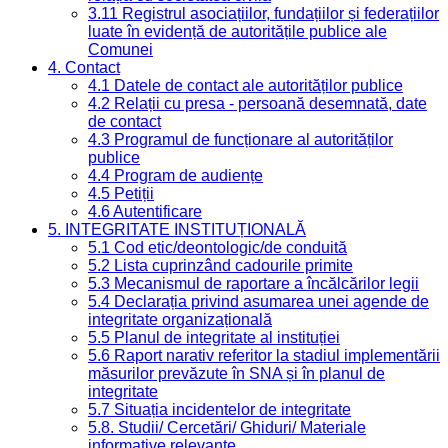
3.11 Registrul asociațiilor, fundațiilor și federațiilor
luate în evidență de autoritățile publice ale
Comunei
4. Contact
4.1 Datele de contact ale autorităților publice
4.2 Relații cu presa - persoană desemnată, date
de contact
4.3 Programul de funcționare al autorităților
publice
4.4 Program de audiențe
4.5 Petiții
4.6 Autentificare
5. INTEGRITATE INSTITUȚIONALĂ
5.1 Cod etic/deontologic/de conduită
5.2 Lista cuprinzând cadourile primite
5.3 Mecanismul de raportare a încălcărilor legii
5.4 Declarația privind asumarea unei agende de
integritate organizațională
5.5 Planul de integritate al instituției
5.6 Raport narativ referitor la stadiul implementării
măsurilor prevăzute în SNA și în planul de
integritate
5.7 Situația incidentelor de integritate
5.8. Studii/ Cercetări/ Ghiduri/ Materiale
informative relevante