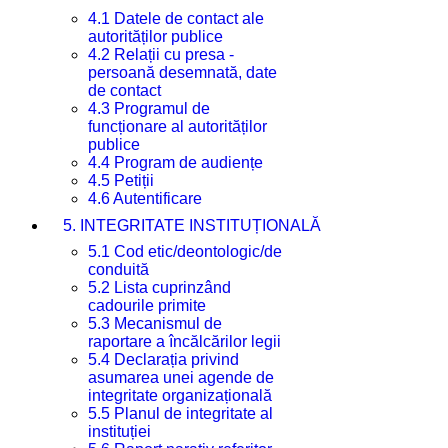
4.1 Datele de contact ale
autorităților publice
4.2 Relații cu presa -
persoană desemnată, date
de contact
4.3 Programul de
funcționare al autorităților
publice
4.4 Program de audiențe
4.5 Petiții
4.6 Autentificare
5. INTEGRITATE INSTITUȚIONALĂ
5.1 Cod etic/deontologic/de
conduită
5.2 Lista cuprinzând
cadourile primite
5.3 Mecanismul de
raportare a încălcărilor legii
5.4 Declarația privind
asumarea unei agende de
integritate organizațională
5.5 Planul de integritate al
instituției