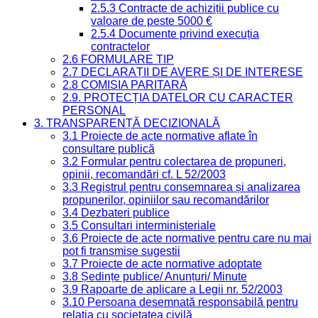
2.5.3 Contracte de achiziții publice cu
valoare de peste 5000 €
2.5.4 Documente privind execuția
contractelor
2.6 FORMULARE TIP
2.7 DECLARAȚII DE AVERE ȘI DE INTERESE
2.8 COMISIA PARITARĂ
2.9. PROTECȚIA DATELOR CU CARACTER
PERSONAL
3. TRANSPARENȚĂ DECIZIONALĂ
3.1 Proiecte de acte normative aflate în
consultare publică
3.2 Formular pentru colectarea de propuneri,
opinii, recomandări cf. L 52/2003
3.3 Registrul pentru consemnarea și analizarea
propunerilor, opiniilor sau recomandărilor
3.4 Dezbateri publice
3.5 Consultari interministeriale
3.6 Proiecte de acte normative pentru care nu mai
pot fi transmise sugestii
3.7 Proiecte de acte normative adoptate
3.8 Ședințe publice/ Anunțuri/ Minute
3.9 Rapoarte de aplicare a Legii nr. 52/2003
3.10 Persoana desemnată responsabilă pentru
relația cu societatea civilă