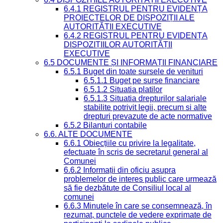
6.4.1 REGISTRUL PENTRU EVIDENȚA
PROIECTELOR DE DISPOZIȚII ALE
AUTORITĂȚII EXECUTIVE
6.4.2 REGISTRUL PENTRU EVIDENȚA
DISPOZIȚIILOR AUTORITĂȚII
EXECUTIVE
6.5 DOCUMENTE ȘI INFORMAȚII FINANCIARE
6.5.1 Buget din toate sursele de venituri
6.5.1.1 Buget pe surse financiare
6.5.1.2 Situatia platilor
6.5.1.3 Situatia drepturilor salariale
stabilite potrivit legii, precum si alte
drepturi prevazute de acte normative
6.5.2 Bilanturi contabile
6.6. ALTE DOCUMENTE
6.6.1 Obiecțiile cu privire la legalitate,
efectuate în scris de secretarul general al
Comunei
6.6.2 Informații din oficiu asupra
problemelor de interes public care urmează
să fie dezbătute de Consiliul local al
comunei
6.6.3 Minutele în care se consemnează, în
rezumat, punctele de vedere exprimate de