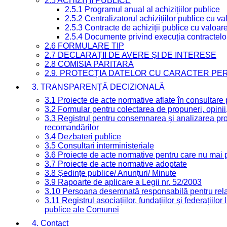
2.5 ACHIZIȚII PUBLICE
2.5.1 Programul anual al achizițiilor publice
2.5.2 Centralizatorul achizițiilor publice cu 
2.5.3 Contracte de achiziții publice cu valoa
2.5.4 Documente privind execuția contractelo
2.6 FORMULARE TIP
2.7 DECLARAȚII DE AVERE ȘI DE INTERESE
2.8 COMISIA PARITARĂ
2.9. PROTECȚIA DATELOR CU CARACTER PE
3. TRANSPARENȚĂ DECIZIONALĂ
3.1 Proiecte de acte normative aflate în consultare
3.2 Formular pentru colectarea de propuneri, opinii
3.3 Registrul pentru consemnarea și analizarea prop
recomandărilor
3.4 Dezbateri publice
3.5 Consultari interministeriale
3.6 Proiecte de acte normative pentru care nu mai p
3.7 Proiecte de acte normative adoptate
3.8 Ședințe publice/ Anunțuri/ Minute
3.9 Rapoarte de aplicare a Legii nr. 52/2003
3.10 Persoana desemnată responsabilă pentru relaț
3.11 Registrul asociațiilor, fundațiilor și federațiilor
publice ale Comunei
4. Contact