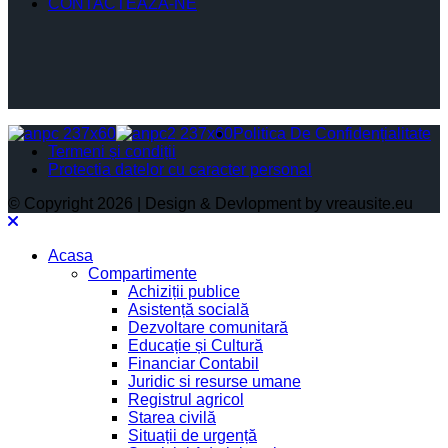
CONTACTEAZĂ-NE
Politica De Confidențialitate
Termeni și condiții
Protectia datelor cu caracter personal
© Copyright 2026 | Design & Devlopment by vreausite.eu
Acasa
Compartimente
Achiziții publice
Asistență socială
Dezvoltare comunitară
Educație și Cultură
Financiar Contabil
Juridic si resurse umane
Registrul agricol
Starea civilă
Situații de urgență