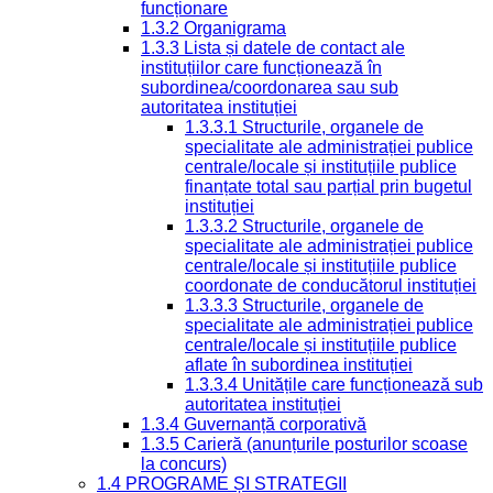
funcționare
1.3.2 Organigrama
1.3.3 Lista și datele de contact ale
instituțiilor care funcționează în
subordinea/coordonarea sau sub
autoritatea instituției
1.3.3.1 Structurile, organele de
specialitate ale administrației publice
centrale/locale și instituțiile publice
finanțate total sau parțial prin bugetul
instituției
1.3.3.2 Structurile, organele de
specialitate ale administrației publice
centrale/locale și instituțiile publice
coordonate de conducătorul instituției
1.3.3.3 Structurile, organele de
specialitate ale administrației publice
centrale/locale și instituțiile publice
aflate în subordinea instituției
1.3.3.4 Unitățile care funcționează sub
autoritatea instituției
1.3.4 Guvernanță corporativă
1.3.5 Carieră (anunțurile posturilor scoase
la concurs)
1.4 PROGRAME ȘI STRATEGII