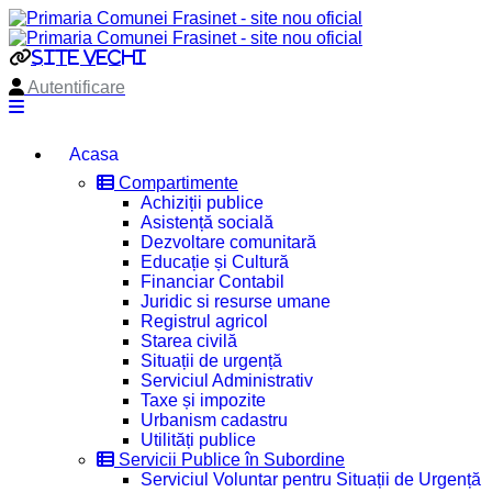
site vechi
Autentificare
Acasa
Compartimente
Achiziții publice
Asistență socială
Dezvoltare comunitară
Educație și Cultură
Financiar Contabil
Juridic si resurse umane
Registrul agricol
Starea civilă
Situații de urgență
Serviciul Administrativ
Taxe și impozite
Urbanism cadastru
Utilități publice
Servicii Publice în Subordine
Serviciul Voluntar pentru Situații de Urgență