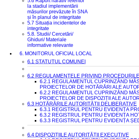
5.6 Raport narativ referitor
la stadiul implementării
măsurilor prevăzute în SNA
și în planul de integritate
5.7 Situația incidentelor de
integritate
5.8. Studii/ Cercetări/
Ghiduri/ Materiale
informative relevante
6. MONITORUL OFICIAL LOCAL
6.1 STATUTUL COMUNEI
6.2 REGULAMENTELE PRIVIND PROCEDURILE
6.2.1 REGULAMENTUL CUPRINZÂND MĂS
PROIECTELOR DE HOTĂRÂRI ALE AUTORI
6.2.2 REGULAMENTUL CUPRINZÂND MĂS
PROIECTELOR DE DISPOZIȚII ALE AUTOR
6.3 HOTĂRÂRILE AUTORITĂȚII DELIBERATIVE
6.3.1 REGISTRUL PENTRU EVIDENȚA P
6.3.2 REGISTRUL PENTRU EVIDENȚA H
6.3.3 REGISTRUL PENTRU EVIDENȚA ȘE
6.4 DISPOZIȚIILE AUTORITĂȚII EXECUTIVE