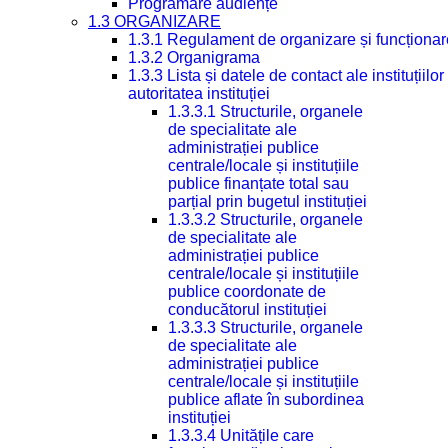
Programare audiențe
1.3 ORGANIZARE
1.3.1 Regulament de organizare și funcționar
1.3.2 Organigrama
1.3.3 Lista și datele de contact ale instituți
autoritatea instituției
1.3.3.1 Structurile, organele
de specialitate ale
administrației publice
centrale/locale și instituțiile
publice finanțate total sau
parțial prin bugetul instituției
1.3.3.2 Structurile, organele
de specialitate ale
administrației publice
centrale/locale și instituțiile
publice coordonate de
conducătorul instituției
1.3.3.3 Structurile, organele
de specialitate ale
administrației publice
centrale/locale și instituțiile
publice aflate în subordinea
instituției
1.3.3.4 Unitățile care