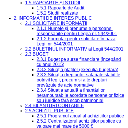
1.5 RAPOARTE ȘI STUDII
1.5.1 Rapoarte de Audit
1.5.2 Studii realizate
2. INFORMAȚII DE INTERES PUBLIC
2.1 SOLICITARE INFORMAȚII
2.1.1 Numele și prenumele persoanei
responsabile pentru Legea nr. 544/2001
2.1.2 Formular pentru solicitare în baza
Legii nr. 544/2001
2.2 BULETINUL INFORMATIV al Legii 544/2001
2.3 BUGET
2.3.1 Buget pe surse financiare (începând
cu anul 2015)
2.3.2 Situația plăților (execuția bugetară)
2.3.3 Situația drepturilor salariale stabilite
potrivit legii, precum și alte drepturi
prevăzute de acte normative
2.3.4 Situația anuală a finanțărilor
nerambursabile acordate persoanelor fizice
sau juridice fără scop patrimonial
2.4 BILANȚURI CONTABILE
2.5 ACHIZIȚII PUBLICE
2.5.1 Programul anual al achizițiilor publice
2.5.2 Centralizatorul achizițiilor publice cu
valoare mai mare de 5000 €