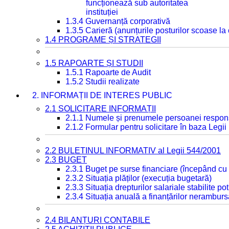
funcționează sub autoritatea
instituției
1.3.4 Guvernanță corporativă
1.3.5 Carieră (anunțurile posturilor scoase la
1.4 PROGRAME ȘI STRATEGII
1.5 RAPOARTE ȘI STUDII
1.5.1 Rapoarte de Audit
1.5.2 Studii realizate
2. INFORMAȚII DE INTERES PUBLIC
2.1 SOLICITARE INFORMAȚII
2.1.1 Numele și prenumele persoanei respon
2.1.2 Formular pentru solicitare în baza Legii
2.2 BULETINUL INFORMATIV al Legii 544/2001
2.3 BUGET
2.3.1 Buget pe surse financiare (începând cu
2.3.2 Situația plăților (execuția bugetară)
2.3.3 Situația drepturilor salariale stabilite p
2.3.4 Situația anuală a finanțărilor neramburs
2.4 BILANȚURI CONTABILE