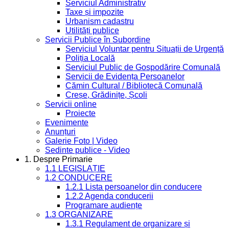
Serviciul Administrativ
Taxe și impozite
Urbanism cadastru
Utilități publice
Servicii Publice în Subordine
Serviciul Voluntar pentru Situații de Urgență
Poliția Locală
Serviciul Public de Gospodărire Comunală
Servicii de Evidența Persoanelor
Cămin Cultural / Bibliotecă Comunală
Creșe, Grădinițe, Școli
Servicii online
Proiecte
Evenimente
Anunțuri
Galerie Foto | Video
Sedinte publice - Video
1. Despre Primarie
1.1 LEGISLAȚIE
1.2 CONDUCERE
1.2.1 Lista persoanelor din conducere
1.2.2 Agenda conducerii
Programare audiențe
1.3 ORGANIZARE
1.3.1 Regulament de organizare și