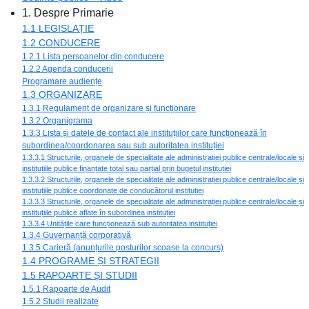
1. Despre Primarie
1.1 LEGISLAȚIE
1.2 CONDUCERE
1.2.1 Lista persoanelor din conducere
1.2.2 Agenda conducerii
Programare audiențe
1.3 ORGANIZARE
1.3.1 Regulament de organizare și funcționare
1.3.2 Organigrama
1.3.3 Lista și datele de contact ale instituțiilor care funcționează în
subordinea/coordonarea sau sub autoritatea instituției
1.3.3.1 Structurile, organele de specialitate ale administrației publice centrale/locale și
instituțiile publice finanțate total sau parțial prin bugetul instituției
1.3.3.2 Structurile, organele de specialitate ale administrației publice centrale/locale și
instituțiile publice coordonate de conducătorul instituției
1.3.3.3 Structurile, organele de specialitate ale administrației publice centrale/locale și
instituțiile publice aflate în subordinea instituției
1.3.3.4 Unitățile care funcționează sub autoritatea instituției
1.3.4 Guvernanță corporativă
1.3.5 Carieră (anunțurile posturilor scoase la concurs)
1.4 PROGRAME ȘI STRATEGII
1.5 RAPOARTE ȘI STUDII
1.5.1 Rapoarte de Audit
1.5.2 Studii realizate