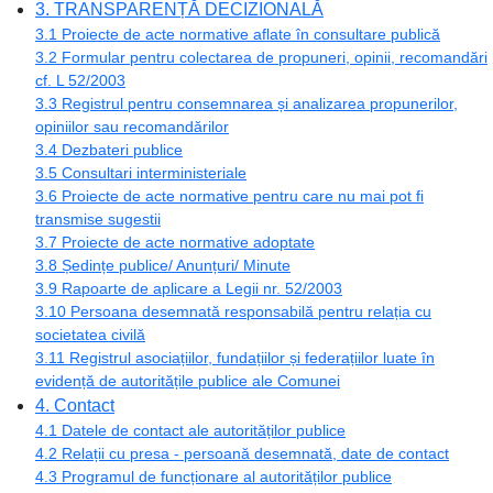
3. TRANSPARENȚĂ DECIZIONALĂ
3.1 Proiecte de acte normative aflate în consultare publică
3.2 Formular pentru colectarea de propuneri, opinii, recomandări
cf. L 52/2003
3.3 Registrul pentru consemnarea și analizarea propunerilor,
opiniilor sau recomandărilor
3.4 Dezbateri publice
3.5 Consultari interministeriale
3.6 Proiecte de acte normative pentru care nu mai pot fi
transmise sugestii
3.7 Proiecte de acte normative adoptate
3.8 Ședințe publice/ Anunțuri/ Minute
3.9 Rapoarte de aplicare a Legii nr. 52/2003
3.10 Persoana desemnată responsabilă pentru relația cu
societatea civilă
3.11 Registrul asociațiilor, fundațiilor și federațiilor luate în
evidență de autoritățile publice ale Comunei
4. Contact
4.1 Datele de contact ale autorităților publice
4.2 Relații cu presa - persoană desemnată, date de contact
4.3 Programul de funcționare al autorităților publice