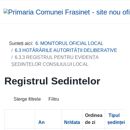
Sunteți aici:
6. MONITORUL OFICIAL LOCAL
6.3 HOTĂRÂRILE AUTORITĂȚII DELIBERATIVE
6.3.3 REGISTRUL PENTRU EVIDENȚA
ȘEDINȚELOR CONSILIULUI LOCAL
Registrul Sedintelor
Sterge filtrele
Filtru
Ordinea
Tipul
An
Nr/data
de zi
ședinței