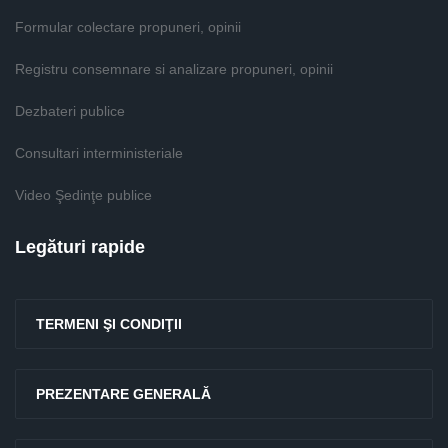
Formular colectare propuneri, opinii
Registru consemnare si analizare propuneri, opinii
Dezbateri publice
Consultari interministeriale
Video Şedinţe publice
Legături rapide
TERMENI ŞI CONDIŢII
PREZENTARE GENERALĂ