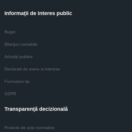
Informaţii de interes public
Buget
Bilanţuri contabile
Achiziţii publice
Declaratii de avere si interese
Formulare tip
GDPR
Transparenţă decizională
Proiecte de acte normative