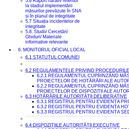
5.6 Raport narativ referitor
la stadiul implementării
măsurilor prevăzute în SNA
și în planul de integritate
5.7 Situația incidentelor de
integritate
5.8. Studii/ Cercetări/
Ghiduri/ Materiale
informative relevante
6. MONITORUL OFICIAL LOCAL
6.1 STATUTUL COMUNEI
6.2 REGULAMENTELE PRIVIND PROCEDURILE
6.2.1 REGULAMENTUL CUPRINZÂND MĂS
PROIECTELOR DE HOTĂRÂRI ALE AUTORI
6.2.2 REGULAMENTUL CUPRINZÂND MĂS
PROIECTELOR DE DISPOZIȚII ALE AUTOR
6.3 HOTĂRÂRILE AUTORITĂȚII DELIBERATIVE
6.3.1 REGISTRUL PENTRU EVIDENȚA P
6.3.2 REGISTRUL PENTRU EVIDENȚA H
6.3.3 REGISTRUL PENTRU EVIDENȚA ȘE
6.4 DISPOZIȚIILE AUTORITĂȚII EXECUTIVE