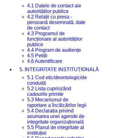
4.1 Datele de contact ale
autorităților publice
4.2 Relații cu presa -
persoană desemnată, date
de contact
4.3 Programul de
funcționare al autorităților
publice
4.4 Program de audiențe
4.5 Petiții
4.6 Autentificare
5. INTEGRITATE INSTITUȚIONALĂ
5.1 Cod etic/deontologic/de
conduită
5.2 Lista cuprinzând
cadourile primite
5.3 Mecanismul de
raportare a încălcărilor legii
5.4 Declarația privind
asumarea unei agende de
integritate organizațională
5.5 Planul de integritate al
instituției