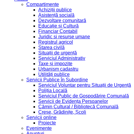
Compartimente
Achiziții publice
Asistență socială
Dezvoltare comunitară
Educație și Cultură
Financiar Contabil
Juridic si resurse umane
Registrul agricol
Starea civilă
Situații de urgență
Serviciul Administrativ
Taxe și impozite
Urbanism cadastru
Utilități publice
Servicii Publice în Subordine
Serviciul Voluntar pentru Situații de Urgență
Poliția Locală
Serviciul Public de Gospodărire Comunală
Servicii de Evidența Persoanelor
Cămin Cultural / Bibliotecă Comunală
Creșe, Grădinițe, Școli
Servicii online
Proiecte
Evenimente
Anunțuri