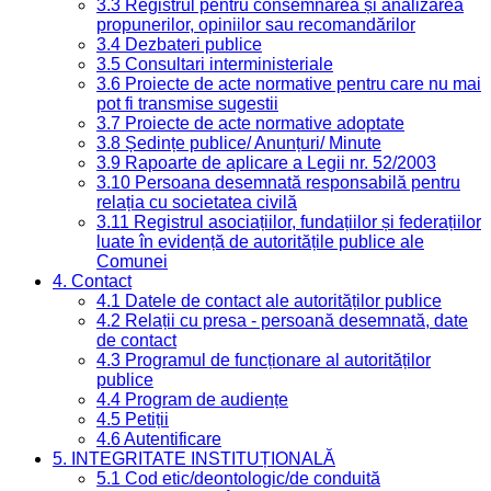
3.3 Registrul pentru consemnarea și analizarea
propunerilor, opiniilor sau recomandărilor
3.4 Dezbateri publice
3.5 Consultari interministeriale
3.6 Proiecte de acte normative pentru care nu mai
pot fi transmise sugestii
3.7 Proiecte de acte normative adoptate
3.8 Ședințe publice/ Anunțuri/ Minute
3.9 Rapoarte de aplicare a Legii nr. 52/2003
3.10 Persoana desemnată responsabilă pentru
relația cu societatea civilă
3.11 Registrul asociațiilor, fundațiilor și federațiilor
luate în evidență de autoritățile publice ale
Comunei
4. Contact
4.1 Datele de contact ale autorităților publice
4.2 Relații cu presa - persoană desemnată, date
de contact
4.3 Programul de funcționare al autorităților
publice
4.4 Program de audiențe
4.5 Petiții
4.6 Autentificare
5. INTEGRITATE INSTITUȚIONALĂ
5.1 Cod etic/deontologic/de conduită