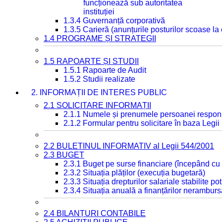
funcționează sub autoritatea
instituției
1.3.4 Guvernanță corporativă
1.3.5 Carieră (anunțurile posturilor scoase la
1.4 PROGRAME ȘI STRATEGII
1.5 RAPOARTE ȘI STUDII
1.5.1 Rapoarte de Audit
1.5.2 Studii realizate
2. INFORMAȚII DE INTERES PUBLIC
2.1 SOLICITARE INFORMAȚII
2.1.1 Numele și prenumele persoanei respon
2.1.2 Formular pentru solicitare în baza Legii
2.2 BULETINUL INFORMATIV al Legii 544/2001
2.3 BUGET
2.3.1 Buget pe surse financiare (începând cu
2.3.2 Situația plăților (execuția bugetară)
2.3.3 Situația drepturilor salariale stabilite p
2.3.4 Situația anuală a finanțărilor neramburs
2.4 BILANȚURI CONTABILE