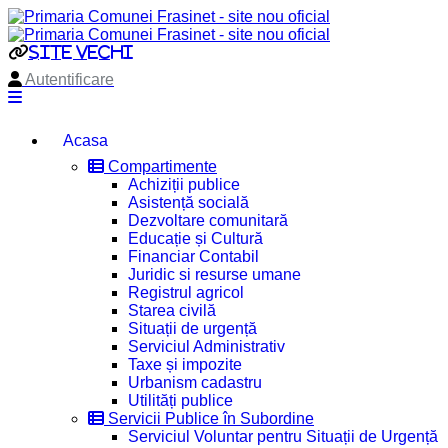
site vechi
Autentificare
Acasa
Compartimente
Achiziții publice
Asistență socială
Dezvoltare comunitară
Educație și Cultură
Financiar Contabil
Juridic si resurse umane
Registrul agricol
Starea civilă
Situații de urgență
Serviciul Administrativ
Taxe și impozite
Urbanism cadastru
Utilități publice
Servicii Publice în Subordine
Serviciul Voluntar pentru Situații de Urgență