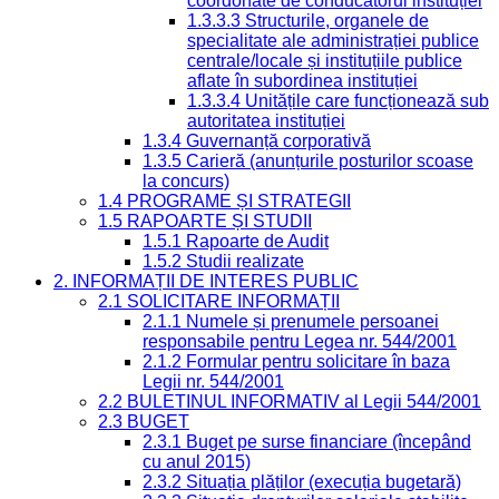
coordonate de conducătorul instituției
1.3.3.3 Structurile, organele de
specialitate ale administrației publice
centrale/locale și instituțiile publice
aflate în subordinea instituției
1.3.3.4 Unitățile care funcționează sub
autoritatea instituției
1.3.4 Guvernanță corporativă
1.3.5 Carieră (anunțurile posturilor scoase
la concurs)
1.4 PROGRAME ȘI STRATEGII
1.5 RAPOARTE ȘI STUDII
1.5.1 Rapoarte de Audit
1.5.2 Studii realizate
2. INFORMAȚII DE INTERES PUBLIC
2.1 SOLICITARE INFORMAȚII
2.1.1 Numele și prenumele persoanei
responsabile pentru Legea nr. 544/2001
2.1.2 Formular pentru solicitare în baza
Legii nr. 544/2001
2.2 BULETINUL INFORMATIV al Legii 544/2001
2.3 BUGET
2.3.1 Buget pe surse financiare (începând
cu anul 2015)
2.3.2 Situația plăților (execuția bugetară)