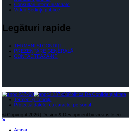
Consultari interministeriale
Video Şedinţe publice
Legături rapide
TERMENI ŞI CONDIŢII
PREZENTARE GENERALĂ
CONTACTEAZĂ-NE
Politica De Confidențialitate
Termeni și condiții
Protectia datelor cu caracter personal
© Copyright 2026 | Design & Devlopment by vreausite.eu
Acasa