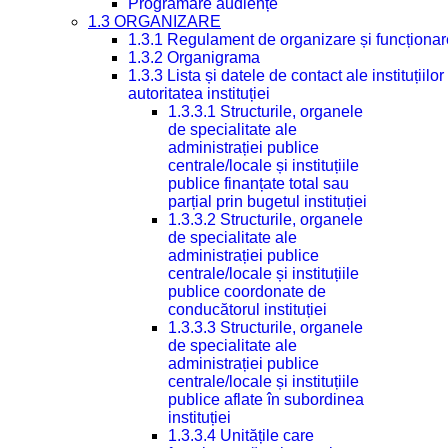
Programare audiențe
1.3 ORGANIZARE
1.3.1 Regulament de organizare și funcționar
1.3.2 Organigrama
1.3.3 Lista și datele de contact ale instituți
autoritatea instituției
1.3.3.1 Structurile, organele
de specialitate ale
administrației publice
centrale/locale și instituțiile
publice finanțate total sau
parțial prin bugetul instituției
1.3.3.2 Structurile, organele
de specialitate ale
administrației publice
centrale/locale și instituțiile
publice coordonate de
conducătorul instituției
1.3.3.3 Structurile, organele
de specialitate ale
administrației publice
centrale/locale și instituțiile
publice aflate în subordinea
instituției
1.3.3.4 Unitățile care