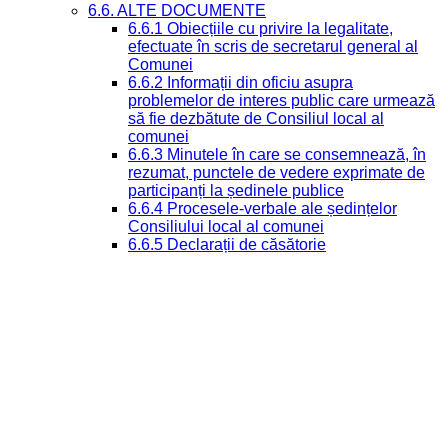
6.6. ALTE DOCUMENTE
6.6.1 Obiecțiile cu privire la legalitate,
efectuate în scris de secretarul general al
Comunei
6.6.2 Informații din oficiu asupra
problemelor de interes public care urmează
să fie dezbătute de Consiliul local al
comunei
6.6.3 Minutele în care se consemnează, în
rezumat, punctele de vedere exprimate de
participanți la ședinele publice
6.6.4 Procesele-verbale ale ședințelor
Consiliului local al comunei
6.6.5 Declarații de căsătorie