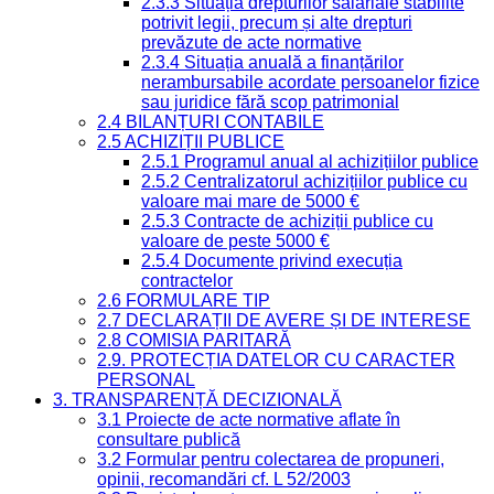
2.3.3 Situația drepturilor salariale stabilite
potrivit legii, precum și alte drepturi
prevăzute de acte normative
2.3.4 Situația anuală a finanțărilor
nerambursabile acordate persoanelor fizice
sau juridice fără scop patrimonial
2.4 BILANȚURI CONTABILE
2.5 ACHIZIȚII PUBLICE
2.5.1 Programul anual al achizițiilor publice
2.5.2 Centralizatorul achizițiilor publice cu
valoare mai mare de 5000 €
2.5.3 Contracte de achiziții publice cu
valoare de peste 5000 €
2.5.4 Documente privind execuția
contractelor
2.6 FORMULARE TIP
2.7 DECLARAȚII DE AVERE ȘI DE INTERESE
2.8 COMISIA PARITARĂ
2.9. PROTECȚIA DATELOR CU CARACTER
PERSONAL
3. TRANSPARENȚĂ DECIZIONALĂ
3.1 Proiecte de acte normative aflate în
consultare publică
3.2 Formular pentru colectarea de propuneri,
opinii, recomandări cf. L 52/2003