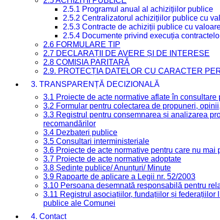
2.5 ACHIZIȚII PUBLICE
2.5.1 Programul anual al achizițiilor publice
2.5.2 Centralizatorul achizițiilor publice cu 
2.5.3 Contracte de achiziții publice cu valoa
2.5.4 Documente privind execuția contractelo
2.6 FORMULARE TIP
2.7 DECLARAȚII DE AVERE ȘI DE INTERESE
2.8 COMISIA PARITARĂ
2.9. PROTECȚIA DATELOR CU CARACTER PE
3. TRANSPARENȚĂ DECIZIONALĂ
3.1 Proiecte de acte normative aflate în consultare
3.2 Formular pentru colectarea de propuneri, opinii
3.3 Registrul pentru consemnarea și analizarea prop
recomandărilor
3.4 Dezbateri publice
3.5 Consultari interministeriale
3.6 Proiecte de acte normative pentru care nu mai p
3.7 Proiecte de acte normative adoptate
3.8 Ședințe publice/ Anunțuri/ Minute
3.9 Rapoarte de aplicare a Legii nr. 52/2003
3.10 Persoana desemnată responsabilă pentru relaț
3.11 Registrul asociațiilor, fundațiilor și federațiilor
publice ale Comunei
4. Contact