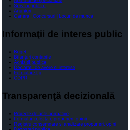
Aparatul de specialitate
Servicii publice
Anunturi
Cariera | Concursuri | Locuri de munca
Informaţii de interes public
Buget
Bilanţuri contabile
Achiziţii publice
Declaratii de avere si interese
Formulare tip
GDPR
Transparenţă decizională
Proiecte de acte normative
Formular colectare propuneri, opinii
Registru consemnare si analizare propuneri, opinii
Dezbateri publice