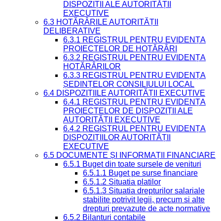
DISPOZIȚII ALE AUTORITĂȚII
EXECUTIVE
6.3 HOTĂRÂRILE AUTORITĂȚII
DELIBERATIVE
6.3.1 REGISTRUL PENTRU EVIDENȚA
PROIECTELOR DE HOTĂRÂRI
6.3.2 REGISTRUL PENTRU EVIDENȚA
HOTĂRÂRILOR
6.3.3 REGISTRUL PENTRU EVIDENȚA
ȘEDINȚELOR CONSILIULUI LOCAL
6.4 DISPOZIȚIILE AUTORITĂȚII EXECUTIVE
6.4.1 REGISTRUL PENTRU EVIDENȚA
PROIECTELOR DE DISPOZIȚII ALE
AUTORITĂȚII EXECUTIVE
6.4.2 REGISTRUL PENTRU EVIDENȚA
DISPOZIȚIILOR AUTORITĂȚII
EXECUTIVE
6.5 DOCUMENTE ȘI INFORMAȚII FINANCIARE
6.5.1 Buget din toate sursele de venituri
6.5.1.1 Buget pe surse financiare
6.5.1.2 Situatia platilor
6.5.1.3 Situatia drepturilor salariale
stabilite potrivit legii, precum si alte
drepturi prevazute de acte normative
6.5.2 Bilanturi contabile