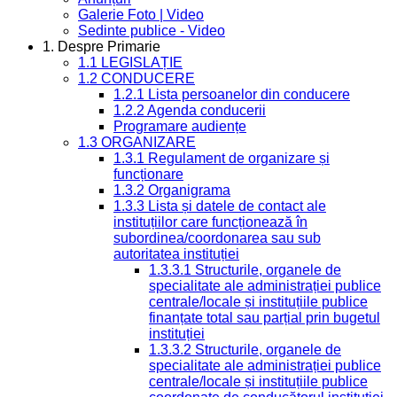
Galerie Foto | Video
Sedinte publice - Video
1. Despre Primarie
1.1 LEGISLAȚIE
1.2 CONDUCERE
1.2.1 Lista persoanelor din conducere
1.2.2 Agenda conducerii
Programare audiențe
1.3 ORGANIZARE
1.3.1 Regulament de organizare și
funcționare
1.3.2 Organigrama
1.3.3 Lista și datele de contact ale
instituțiilor care funcționează în
subordinea/coordonarea sau sub
autoritatea instituției
1.3.3.1 Structurile, organele de
specialitate ale administrației publice
centrale/locale și instituțiile publice
finanțate total sau parțial prin bugetul
instituției
1.3.3.2 Structurile, organele de
specialitate ale administrației publice
centrale/locale și instituțiile publice