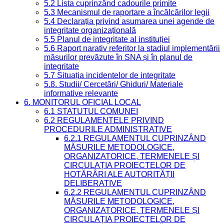
5.2 Lista cuprinzând cadourile primite
5.3 Mecanismul de raportare a încălcărilor legii
5.4 Declarația privind asumarea unei agende de
integritate organizațională
5.5 Planul de integritate al instituției
5.6 Raport narativ referitor la stadiul implementării
măsurilor prevăzute în SNA și în planul de
integritate
5.7 Situația incidentelor de integritate
5.8. Studii/ Cercetări/ Ghiduri/ Materiale
informative relevante
6. MONITORUL OFICIAL LOCAL
6.1 STATUTUL COMUNEI
6.2 REGULAMENTELE PRIVIND
PROCEDURILE ADMINISTRATIVE
6.2.1 REGULAMENTUL CUPRINZÂND
MĂSURILE METODOLOGICE,
ORGANIZATORICE, TERMENELE ȘI
CIRCULAȚIA PROIECTELOR DE
HOTĂRÂRI ALE AUTORITĂȚII
DELIBERATIVE
6.2.2 REGULAMENTUL CUPRINZÂND
MĂSURILE METODOLOGICE,
ORGANIZATORICE, TERMENELE ȘI
CIRCULAȚIA PROIECTELOR DE