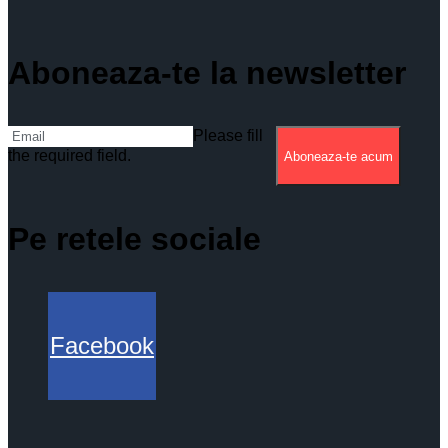
Aboneaza-te la newsletter
Please fill
the required field.
Aboneaza-te acum
Pe retele sociale
Facebook