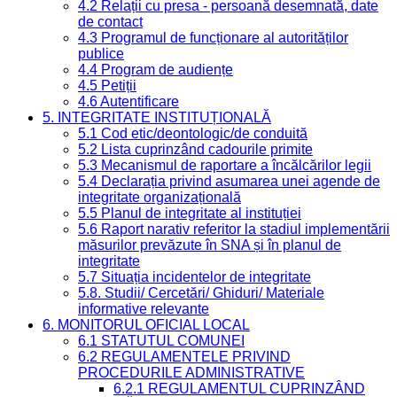
4.2 Relații cu presa - persoană desemnată, date
de contact
4.3 Programul de funcționare al autorităților
publice
4.4 Program de audiențe
4.5 Petiții
4.6 Autentificare
5. INTEGRITATE INSTITUȚIONALĂ
5.1 Cod etic/deontologic/de conduită
5.2 Lista cuprinzând cadourile primite
5.3 Mecanismul de raportare a încălcărilor legii
5.4 Declarația privind asumarea unei agende de
integritate organizațională
5.5 Planul de integritate al instituției
5.6 Raport narativ referitor la stadiul implementării
măsurilor prevăzute în SNA și în planul de
integritate
5.7 Situația incidentelor de integritate
5.8. Studii/ Cercetări/ Ghiduri/ Materiale
informative relevante
6. MONITORUL OFICIAL LOCAL
6.1 STATUTUL COMUNEI
6.2 REGULAMENTELE PRIVIND
PROCEDURILE ADMINISTRATIVE
6.2.1 REGULAMENTUL CUPRINZÂND