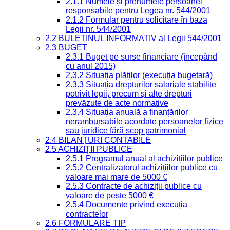
2.1.1 Numele și prenumele persoanei
responsabile pentru Legea nr. 544/2001
2.1.2 Formular pentru solicitare în baza
Legii nr. 544/2001
2.2 BULETINUL INFORMATIV al Legii 544/2001
2.3 BUGET
2.3.1 Buget pe surse financiare (începând
cu anul 2015)
2.3.2 Situația plăților (execuția bugetară)
2.3.3 Situația drepturilor salariale stabilite
potrivit legii, precum și alte drepturi
prevăzute de acte normative
2.3.4 Situația anuală a finanțărilor
nerambursabile acordate persoanelor fizice
sau juridice fără scop patrimonial
2.4 BILANȚURI CONTABILE
2.5 ACHIZIȚII PUBLICE
2.5.1 Programul anual al achizițiilor publice
2.5.2 Centralizatorul achizițiilor publice cu
valoare mai mare de 5000 €
2.5.3 Contracte de achiziții publice cu
valoare de peste 5000 €
2.5.4 Documente privind execuția
contractelor
2.6 FORMULARE TIP