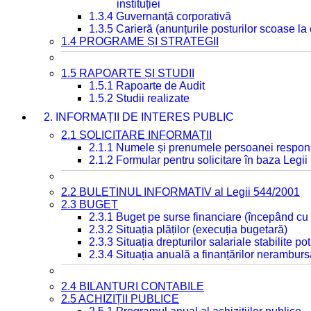
instituției
1.3.4 Guvernanță corporativă
1.3.5 Carieră (anunțurile posturilor scoase la
1.4 PROGRAME ȘI STRATEGII
1.5 RAPOARTE ȘI STUDII
1.5.1 Rapoarte de Audit
1.5.2 Studii realizate
2. INFORMAȚII DE INTERES PUBLIC
2.1 SOLICITARE INFORMAȚII
2.1.1 Numele și prenumele persoanei respon
2.1.2 Formular pentru solicitare în baza Legii
2.2 BULETINUL INFORMATIV al Legii 544/2001
2.3 BUGET
2.3.1 Buget pe surse financiare (începând cu
2.3.2 Situația plăților (execuția bugetară)
2.3.3 Situația drepturilor salariale stabilite p
2.3.4 Situația anuală a finanțărilor neramburs
2.4 BILANȚURI CONTABILE
2.5 ACHIZIȚII PUBLICE