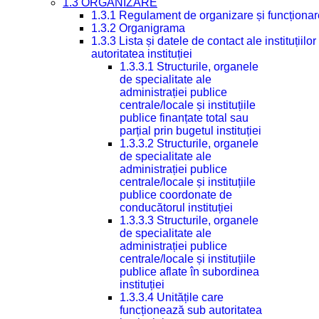
1.3 ORGANIZARE
1.3.1 Regulament de organizare și funcționar
1.3.2 Organigrama
1.3.3 Lista și datele de contact ale instituți
autoritatea instituției
1.3.3.1 Structurile, organele
de specialitate ale
administrației publice
centrale/locale și instituțiile
publice finanțate total sau
parțial prin bugetul instituției
1.3.3.2 Structurile, organele
de specialitate ale
administrației publice
centrale/locale și instituțiile
publice coordonate de
conducătorul instituției
1.3.3.3 Structurile, organele
de specialitate ale
administrației publice
centrale/locale și instituțiile
publice aflate în subordinea
instituției
1.3.3.4 Unitățile care
funcționează sub autoritatea