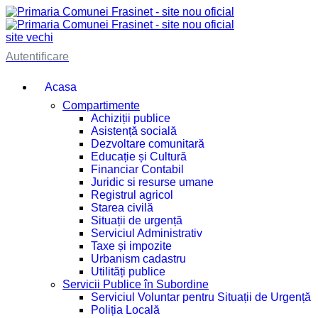
site vechi
Autentificare
Acasa
Compartimente
Achiziții publice
Asistență socială
Dezvoltare comunitară
Educație și Cultură
Financiar Contabil
Juridic si resurse umane
Registrul agricol
Starea civilă
Situații de urgență
Serviciul Administrativ
Taxe și impozite
Urbanism cadastru
Utilități publice
Servicii Publice în Subordine
Serviciul Voluntar pentru Situații de Urgență
Poliția Locală