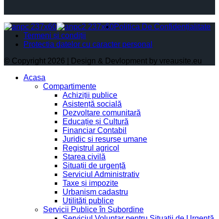
Politica De Confidențialitate
Termeni și condiții
Protectia datelor cu caracter personal
© Copyright 2026 | Design & Devlopment by vreausite.eu
Acasa
Compartimente
Achiziții publice
Asistență socială
Dezvoltare comunitară
Educație și Cultură
Financiar Contabil
Juridic si resurse umane
Registrul agricol
Starea civilă
Situații de urgență
Serviciul Administrativ
Taxe și impozite
Urbanism cadastru
Utilități publice
Servicii Publice în Subordine
Serviciul Voluntar pentru Situații de Urgență