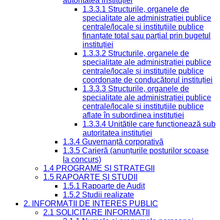
autoritatea instituției
1.3.3.1 Structurile, organele de
specialitate ale administrației publice
centrale/locale și instituțiile publice
finanțate total sau parțial prin bugetul
instituției
1.3.3.2 Structurile, organele de
specialitate ale administrației publice
centrale/locale și instituțiile publice
coordonate de conducătorul instituției
1.3.3.3 Structurile, organele de
specialitate ale administrației publice
centrale/locale și instituțiile publice
aflate în subordinea instituției
1.3.3.4 Unitățile care funcționează sub
autoritatea instituției
1.3.4 Guvernanță corporativă
1.3.5 Carieră (anunțurile posturilor scoase
la concurs)
1.4 PROGRAME ȘI STRATEGII
1.5 RAPOARTE ȘI STUDII
1.5.1 Rapoarte de Audit
1.5.2 Studii realizate
2. INFORMAȚII DE INTERES PUBLIC
2.1 SOLICITARE INFORMAȚII