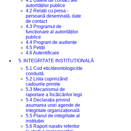
4.1 Datele de contact ale
autorităților publice
4.2 Relații cu presa -
persoană desemnată, date
de contact
4.3 Programul de
funcționare al autorităților
publice
4.4 Program de audiențe
4.5 Petiții
4.6 Autentificare
5. INTEGRITATE INSTITUȚIONALĂ
5.1 Cod etic/deontologic/de
conduită
5.2 Lista cuprinzând
cadourile primite
5.3 Mecanismul de
raportare a încălcărilor legii
5.4 Declarația privind
asumarea unei agende de
integritate organizațională
5.5 Planul de integritate al
instituției
5.6 Raport narativ referitor