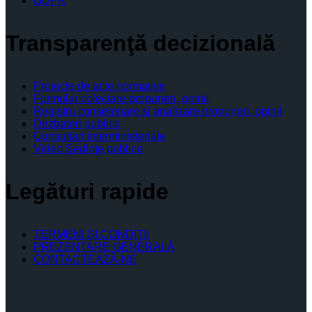
GDPR
Transparenţă decizională
Proiecte de acte normative
Formular colectare propuneri, opinii
Registru consemnare si analizare propuneri, opinii
Dezbateri publice
Consultari interministeriale
Video Şedinţe publice
Legături rapide
TERMENI ŞI CONDIŢII
PREZENTARE GENERALĂ
CONTACTEAZĂ-NE