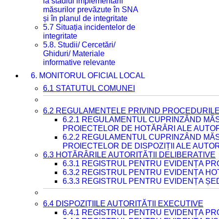
la stadiul implementării
măsurilor prevăzute în SNA
și în planul de integritate
5.7 Situația incidentelor de
integritate
5.8. Studii/ Cercetări/
Ghiduri/ Materiale
informative relevante
6. MONITORUL OFICIAL LOCAL
6.1 STATUTUL COMUNEI
6.2 REGULAMENTELE PRIVIND PROCEDURILE
6.2.1 REGULAMENTUL CUPRINZÂND MĂS
PROIECTELOR DE HOTĂRÂRI ALE AUTORI
6.2.2 REGULAMENTUL CUPRINZÂND MĂS
PROIECTELOR DE DISPOZIȚII ALE AUTOR
6.3 HOTĂRÂRILE AUTORITĂȚII DELIBERATIVE
6.3.1 REGISTRUL PENTRU EVIDENȚA P
6.3.2 REGISTRUL PENTRU EVIDENȚA H
6.3.3 REGISTRUL PENTRU EVIDENȚA ȘE
6.4 DISPOZIȚIILE AUTORITĂȚII EXECUTIVE
6.4.1 REGISTRUL PENTRU EVIDENȚA PRO