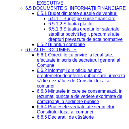
EXECUTIVE
6.5 DOCUMENTE ȘI INFORMAȚII FINANCIARE
6.5.1 Buget din toate sursele de venituri
6.5.1.1 Buget pe surse financiare
6.5.1.2 Situatia platilor
6.5.1.3 Situatia drepturilor salariale
stabilite potrivit legii, precum si alte
drepturi prevazute de acte normative
6.5.2 Bilanturi contabile
6.6. ALTE DOCUMENTE
6.6.1 Obiecțiile cu privire la legalitate,
efectuate în scris de secretarul general al
Comunei
6.6.2 Informații din oficiu asupra
problemelor de interes public care urmează
să fie dezbătute de Consiliul local al
comunei
6.6.3 Minutele în care se consemnează, în
rezumat, punctele de vedere exprimate de
participanți la ședinele publice
6.6.4 Procesele-verbale ale ședințelor
Consiliului local al comunei
6.6.5 Declarații de căsătorie