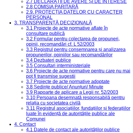
2.7 DECLARAȚII DE AVERE ȘI DE INTERESE
2.8 COMISIA PARITARĂ
2.9. PROTECȚIA DATELOR CU CARACTER
PERSONAL
3. TRANSPARENȚĂ DECIZIONALĂ
3.1 Proiecte de acte normative aflate în
consultare publică
3.2 Formular pentru colectarea de propuneri,
opinii, recomandări cf. L 52/2003
3.3 Registrul pentru consemnarea și analizarea
propunerilor, opiniilor sau recomandărilor
3.4 Dezbateri publice
3.5 Consultari interministeriale
3.6 Proiecte de acte normative pentru care nu mai
pot fi transmise sugestii
3.7 Proiecte de acte normative adoptate
3.8 Ședințe publice/ Anunțuri/ Minute
3.9 Rapoarte de aplicare a Legii nr. 52/2003
3.10 Persoana desemnată responsabilă pentru
relația cu societatea civilă
3.11 Registrul asociațiilor, fundațiilor și federațiilor
luate în evidență de autoritățile publice ale
Comunei
4. Contact
4.1 Datele de contact ale autorităților publice