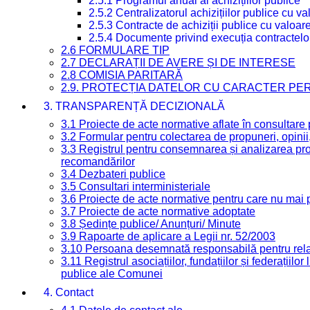
2.5.1 Programul anual al achizițiilor publice
2.5.2 Centralizatorul achizițiilor publice cu 
2.5.3 Contracte de achiziții publice cu valoa
2.5.4 Documente privind execuția contractelo
2.6 FORMULARE TIP
2.7 DECLARAȚII DE AVERE ȘI DE INTERESE
2.8 COMISIA PARITARĂ
2.9. PROTECȚIA DATELOR CU CARACTER PE
3. TRANSPARENȚĂ DECIZIONALĂ
3.1 Proiecte de acte normative aflate în consultare
3.2 Formular pentru colectarea de propuneri, opinii
3.3 Registrul pentru consemnarea și analizarea prop
recomandărilor
3.4 Dezbateri publice
3.5 Consultari interministeriale
3.6 Proiecte de acte normative pentru care nu mai p
3.7 Proiecte de acte normative adoptate
3.8 Ședințe publice/ Anunțuri/ Minute
3.9 Rapoarte de aplicare a Legii nr. 52/2003
3.10 Persoana desemnată responsabilă pentru relaț
3.11 Registrul asociațiilor, fundațiilor și federațiilor
publice ale Comunei
4. Contact