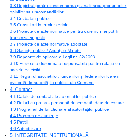
3.3 Registrul pentru consemnarea și analizarea propunerilor,
opiniilor sau recomandărilor
3.4 Dezbateri publice
3.5 Consultari interministeriale
3.6 Proiecte de acte normative pentru care nu mai pot fi
transmise sugestii
3.7 Proiecte de acte normative adoptate
3.8 Ședințe publice/ Anunțuri/ Minute
3.9 Rapoarte de aplicare a Legii nr. 52/2003
3.10 Persoana desemnată responsabilă pentru relația cu
societatea civilă
3.11 Registrul asociațiilor, fundațiilor și federațiilor luate în
evidență de autoritățile publice ale Comunei
4. Contact
4.1 Datele de contact ale autorităților publice
4.2 Relații cu presa - persoană desemnată, date de contact
4.3 Programul de funcționare al autorităților publice
4.4 Program de audiențe
4.5 Petiții
4.6 Autentificare
5. INTEGRITATE INSTITUȚIONALĂ