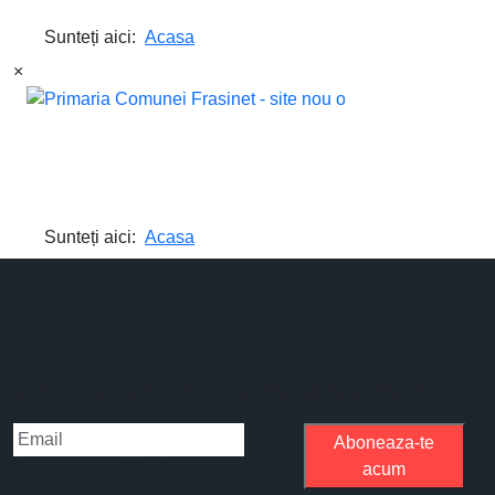
×
Aboneaza-te la newsletter
Please
Aboneaza-te
fill the required field.
acum