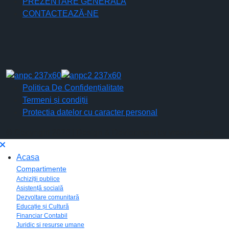
PREZENTARE GENERALĂ
CONTACTEAZĂ-NE
Politica De Confidențialitate
Termeni și condiții
Protectia datelor cu caracter personal
© Copyright 2026 | Design & Devlopment by vreausite.eu
Acasa
Compartimente
Achiziții publice
Asistență socială
Dezvoltare comunitară
Educație și Cultură
Financiar Contabil
Juridic si resurse umane