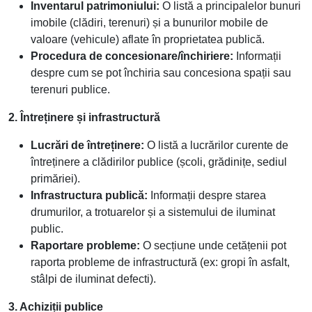
Inventarul patrimoniului:
O listă a principalelor bunuri
imobile (clădiri, terenuri) și a bunurilor mobile de
valoare (vehicule) aflate în proprietatea publică.
Procedura de concesionare/închiriere:
Informații
despre cum se pot închiria sau concesiona spații sau
terenuri publice.
2. Întreținere și infrastructură
Lucrări de întreținere:
O listă a lucrărilor curente de
întreținere a clădirilor publice (școli, grădinițe, sediul
primăriei).
Infrastructura publică:
Informații despre starea
drumurilor, a trotuarelor și a sistemului de iluminat
public.
Raportare probleme:
O secțiune unde cetățenii pot
raporta probleme de infrastructură (ex: gropi în asfalt,
stâlpi de iluminat defecti).
3. Achiziții publice