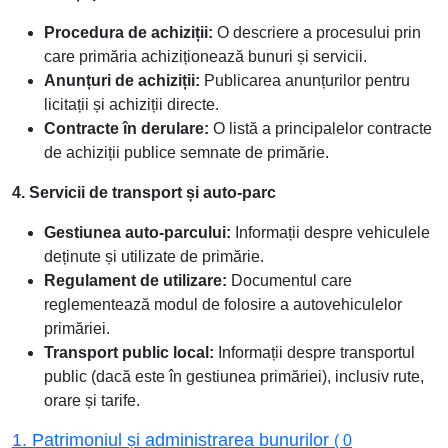
Procedura de achiziții:
O descriere a procesului prin
care primăria achiziționează bunuri și servicii.
Anunțuri de achiziții:
Publicarea anunțurilor pentru
licitații și achiziții directe.
Contracte în derulare:
O listă a principalelor contracte
de achiziții publice semnate de primărie.
4. Servicii de transport și auto-parc
Gestiunea auto-parcului:
Informații despre vehiculele
deținute și utilizate de primărie.
Regulament de utilizare:
Documentul care
reglementează modul de folosire a autovehiculelor
primăriei.
Transport public local:
Informații despre transportul
public (dacă este în gestiunea primăriei), inclusiv rute,
orare și tarife.
1. Patrimoniul și administrarea bunurilor
( 0