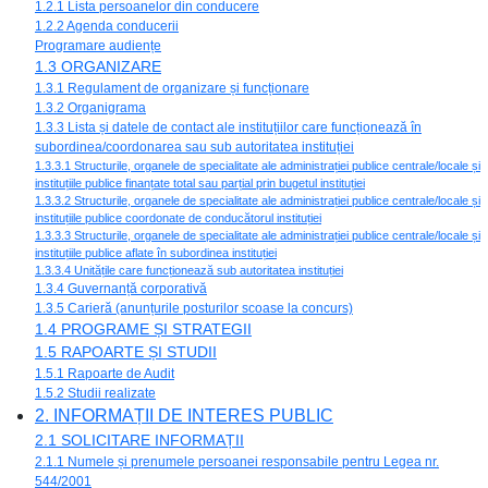
1.2.1 Lista persoanelor din conducere
1.2.2 Agenda conducerii
Programare audiențe
1.3 ORGANIZARE
1.3.1 Regulament de organizare și funcționare
1.3.2 Organigrama
1.3.3 Lista și datele de contact ale instituțiilor care funcționează în
subordinea/coordonarea sau sub autoritatea instituției
1.3.3.1 Structurile, organele de specialitate ale administrației publice centrale/locale și
instituțiile publice finanțate total sau parțial prin bugetul instituției
1.3.3.2 Structurile, organele de specialitate ale administrației publice centrale/locale și
instituțiile publice coordonate de conducătorul instituției
1.3.3.3 Structurile, organele de specialitate ale administrației publice centrale/locale și
instituțiile publice aflate în subordinea instituției
1.3.3.4 Unitățile care funcționează sub autoritatea instituției
1.3.4 Guvernanță corporativă
1.3.5 Carieră (anunțurile posturilor scoase la concurs)
1.4 PROGRAME ȘI STRATEGII
1.5 RAPOARTE ȘI STUDII
1.5.1 Rapoarte de Audit
1.5.2 Studii realizate
2. INFORMAȚII DE INTERES PUBLIC
2.1 SOLICITARE INFORMAȚII
2.1.1 Numele și prenumele persoanei responsabile pentru Legea nr.
544/2001