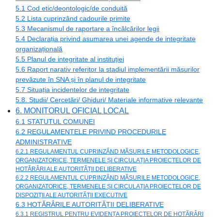
5.1 Cod etic/deontologic/de conduită
5.2 Lista cuprinzând cadourile primite
5.3 Mecanismul de raportare a încălcărilor legii
5.4 Declarația privind asumarea unei agende de integritate
organizațională
5.5 Planul de integritate al instituției
5.6 Raport narativ referitor la stadiul implementării măsurilor
prevăzute în SNA și în planul de integritate
5.7 Situația incidentelor de integritate
5.8. Studii/ Cercetări/ Ghiduri/ Materiale informative relevante
6. MONITORUL OFICIAL LOCAL
6.1 STATUTUL COMUNEI
6.2 REGULAMENTELE PRIVIND PROCEDURILE
ADMINISTRATIVE
6.2.1 REGULAMENTUL CUPRINZÂND MĂSURILE METODOLOGICE,
ORGANIZATORICE, TERMENELE ȘI CIRCULAȚIA PROIECTELOR DE
HOTĂRÂRI ALE AUTORITĂȚII DELIBERATIVE
6.2.2 REGULAMENTUL CUPRINZÂND MĂSURILE METODOLOGICE,
ORGANIZATORICE, TERMENELE ȘI CIRCULAȚIA PROIECTELOR DE
DISPOZIȚII ALE AUTORITĂȚII EXECUTIVE
6.3 HOTĂRÂRILE AUTORITĂȚII DELIBERATIVE
6.3.1 REGISTRUL PENTRU EVIDENȚA PROIECTELOR DE HOTĂRÂRI