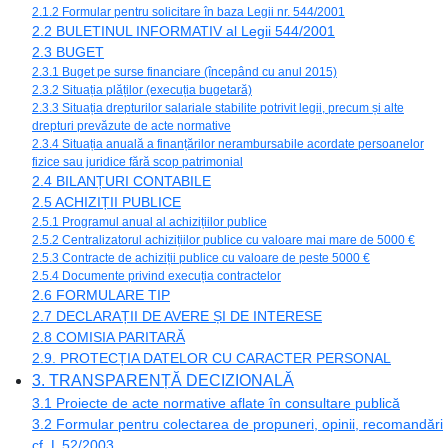
2.1.2 Formular pentru solicitare în baza Legii nr. 544/2001
2.2 BULETINUL INFORMATIV al Legii 544/2001
2.3 BUGET
2.3.1 Buget pe surse financiare (începând cu anul 2015)
2.3.2 Situația plăților (execuția bugetară)
2.3.3 Situația drepturilor salariale stabilite potrivit legii, precum și alte
drepturi prevăzute de acte normative
2.3.4 Situația anuală a finanțărilor nerambursabile acordate persoanelor
fizice sau juridice fără scop patrimonial
2.4 BILANȚURI CONTABILE
2.5 ACHIZIȚII PUBLICE
2.5.1 Programul anual al achizițiilor publice
2.5.2 Centralizatorul achizițiilor publice cu valoare mai mare de 5000 €
2.5.3 Contracte de achiziții publice cu valoare de peste 5000 €
2.5.4 Documente privind execuția contractelor
2.6 FORMULARE TIP
2.7 DECLARAȚII DE AVERE ȘI DE INTERESE
2.8 COMISIA PARITARĂ
2.9. PROTECȚIA DATELOR CU CARACTER PERSONAL
3. TRANSPARENȚĂ DECIZIONALĂ
3.1 Proiecte de acte normative aflate în consultare publică
3.2 Formular pentru colectarea de propuneri, opinii, recomandări
cf. L 52/2003