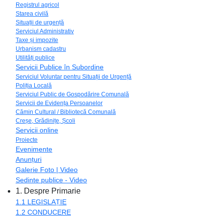
Registrul agricol
Starea civilă
Situații de urgență
Serviciul Administrativ
Taxe și impozite
Urbanism cadastru
Utilități publice
Servicii Publice în Subordine
Serviciul Voluntar pentru Situații de Urgență
Poliția Locală
Serviciul Public de Gospodărire Comunală
Servicii de Evidența Persoanelor
Cămin Cultural / Bibliotecă Comunală
Creșe, Grădinițe, Școli
Servicii online
Proiecte
Evenimente
Anunțuri
Galerie Foto | Video
Sedinte publice - Video
1. Despre Primarie
1.1 LEGISLAȚIE
1.2 CONDUCERE