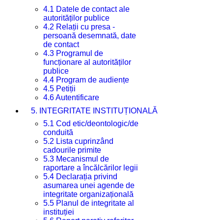
4.1 Datele de contact ale
autorităților publice
4.2 Relații cu presa -
persoană desemnată, date
de contact
4.3 Programul de
funcționare al autorităților
publice
4.4 Program de audiențe
4.5 Petiții
4.6 Autentificare
5. INTEGRITATE INSTITUȚIONALĂ
5.1 Cod etic/deontologic/de
conduită
5.2 Lista cuprinzând
cadourile primite
5.3 Mecanismul de
raportare a încălcărilor legii
5.4 Declarația privind
asumarea unei agende de
integritate organizațională
5.5 Planul de integritate al
instituției