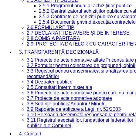
2.5 ACHIZIȚII PUBLICE
2.5.1 Programul anual al achizițiilor publice
2.5.2 Centralizatorul achizițiilor publice cu 
2.5.3 Contracte de achiziții publice cu valoa
2.5.4 Documente privind execuția contractelo
2.6 FORMULARE TIP
2.7 DECLARAȚII DE AVERE ȘI DE INTERESE
2.8 COMISIA PARITARĂ
2.9. PROTECȚIA DATELOR CU CARACTER PE
3. TRANSPARENȚĂ DECIZIONALĂ
3.1 Proiecte de acte normative aflate în consultare
3.2 Formular pentru colectarea de propuneri, opinii
3.3 Registrul pentru consemnarea și analizarea prop
recomandărilor
3.4 Dezbateri publice
3.5 Consultari interministeriale
3.6 Proiecte de acte normative pentru care nu mai p
3.7 Proiecte de acte normative adoptate
3.8 Ședințe publice/ Anunțuri/ Minute
3.9 Rapoarte de aplicare a Legii nr. 52/2003
3.10 Persoana desemnată responsabilă pentru relaț
3.11 Registrul asociațiilor, fundațiilor și federațiilor
publice ale Comunei
4. Contact