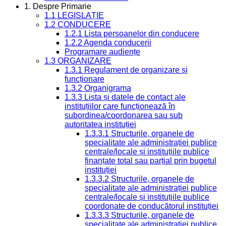
1. Despre Primarie
1.1 LEGISLAȚIE
1.2 CONDUCERE
1.2.1 Lista persoanelor din conducere
1.2.2 Agenda conducerii
Programare audiențe
1.3 ORGANIZARE
1.3.1 Regulament de organizare și
funcționare
1.3.2 Organigrama
1.3.3 Lista și datele de contact ale
instituțiilor care funcționează în
subordinea/coordonarea sau sub
autoritatea instituției
1.3.3.1 Structurile, organele de
specialitate ale administrației publice
centrale/locale și instituțiile publice
finanțate total sau parțial prin bugetul
instituției
1.3.3.2 Structurile, organele de
specialitate ale administrației publice
centrale/locale și instituțiile publice
coordonate de conducătorul instituției
1.3.3.3 Structurile, organele de
specialitate ale administrației publice