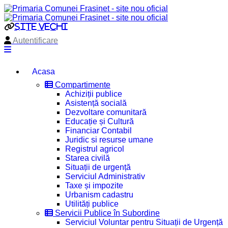
site vechi
Autentificare
Acasa
Compartimente
Achiziții publice
Asistență socială
Dezvoltare comunitară
Educație și Cultură
Financiar Contabil
Juridic si resurse umane
Registrul agricol
Starea civilă
Situații de urgență
Serviciul Administrativ
Taxe și impozite
Urbanism cadastru
Utilități publice
Servicii Publice în Subordine
Serviciul Voluntar pentru Situații de Urgență