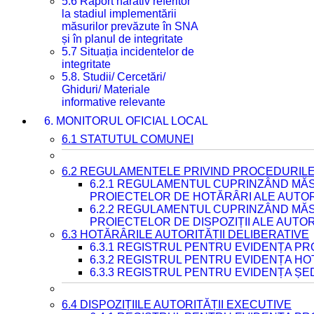
5.6 Raport narativ referitor
la stadiul implementării
măsurilor prevăzute în SNA
și în planul de integritate
5.7 Situația incidentelor de
integritate
5.8. Studii/ Cercetări/
Ghiduri/ Materiale
informative relevante
6. MONITORUL OFICIAL LOCAL
6.1 STATUTUL COMUNEI
6.2 REGULAMENTELE PRIVIND PROCEDURILE
6.2.1 REGULAMENTUL CUPRINZÂND MĂS
PROIECTELOR DE HOTĂRÂRI ALE AUTORI
6.2.2 REGULAMENTUL CUPRINZÂND MĂS
PROIECTELOR DE DISPOZIȚII ALE AUTOR
6.3 HOTĂRÂRILE AUTORITĂȚII DELIBERATIVE
6.3.1 REGISTRUL PENTRU EVIDENȚA P
6.3.2 REGISTRUL PENTRU EVIDENȚA H
6.3.3 REGISTRUL PENTRU EVIDENȚA ȘE
6.4 DISPOZIȚIILE AUTORITĂȚII EXECUTIVE