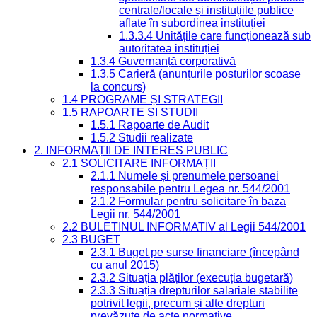
centrale/locale și instituțiile publice
aflate în subordinea instituției
1.3.3.4 Unitățile care funcționează sub
autoritatea instituției
1.3.4 Guvernanță corporativă
1.3.5 Carieră (anunțurile posturilor scoase
la concurs)
1.4 PROGRAME ȘI STRATEGII
1.5 RAPOARTE ȘI STUDII
1.5.1 Rapoarte de Audit
1.5.2 Studii realizate
2. INFORMAȚII DE INTERES PUBLIC
2.1 SOLICITARE INFORMAȚII
2.1.1 Numele și prenumele persoanei
responsabile pentru Legea nr. 544/2001
2.1.2 Formular pentru solicitare în baza
Legii nr. 544/2001
2.2 BULETINUL INFORMATIV al Legii 544/2001
2.3 BUGET
2.3.1 Buget pe surse financiare (începând
cu anul 2015)
2.3.2 Situația plăților (execuția bugetară)
2.3.3 Situația drepturilor salariale stabilite
potrivit legii, precum și alte drepturi
prevăzute de acte normative