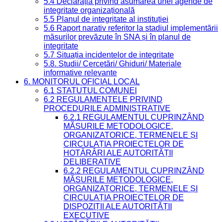
5.4 Declarația privind asumarea unei agende de
integritate organizațională
5.5 Planul de integritate al instituției
5.6 Raport narativ referitor la stadiul implementării
măsurilor prevăzute în SNA și în planul de
integritate
5.7 Situația incidentelor de integritate
5.8. Studii/ Cercetări/ Ghiduri/ Materiale
informative relevante
6. MONITORUL OFICIAL LOCAL
6.1 STATUTUL COMUNEI
6.2 REGULAMENTELE PRIVIND
PROCEDURILE ADMINISTRATIVE
6.2.1 REGULAMENTUL CUPRINZÂND
MĂSURILE METODOLOGICE,
ORGANIZATORICE, TERMENELE ȘI
CIRCULAȚIA PROIECTELOR DE
HOTĂRÂRI ALE AUTORITĂȚII
DELIBERATIVE
6.2.2 REGULAMENTUL CUPRINZÂND
MĂSURILE METODOLOGICE,
ORGANIZATORICE, TERMENELE ȘI
CIRCULAȚIA PROIECTELOR DE
DISPOZIȚII ALE AUTORITĂȚII
EXECUTIVE