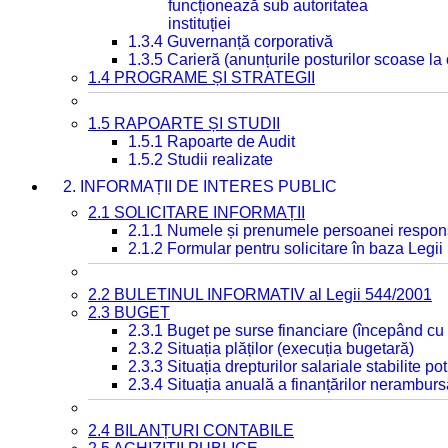
funcționează sub autoritatea
instituției
1.3.4 Guvernanță corporativă
1.3.5 Carieră (anunțurile posturilor scoase la
1.4 PROGRAME ȘI STRATEGII
1.5 RAPOARTE ȘI STUDII
1.5.1 Rapoarte de Audit
1.5.2 Studii realizate
2. INFORMAȚII DE INTERES PUBLIC
2.1 SOLICITARE INFORMAȚII
2.1.1 Numele și prenumele persoanei respon
2.1.2 Formular pentru solicitare în baza Legii
2.2 BULETINUL INFORMATIV al Legii 544/2001
2.3 BUGET
2.3.1 Buget pe surse financiare (începând cu
2.3.2 Situația plăților (execuția bugetară)
2.3.3 Situația drepturilor salariale stabilite p
2.3.4 Situația anuală a finanțărilor neramburs
2.4 BILANȚURI CONTABILE