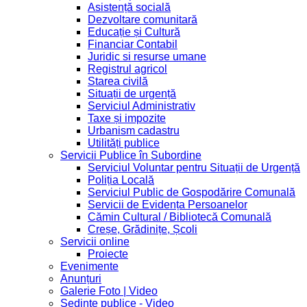
Asistență socială
Dezvoltare comunitară
Educație și Cultură
Financiar Contabil
Juridic si resurse umane
Registrul agricol
Starea civilă
Situații de urgență
Serviciul Administrativ
Taxe și impozite
Urbanism cadastru
Utilități publice
Servicii Publice în Subordine
Serviciul Voluntar pentru Situații de Urgență
Poliția Locală
Serviciul Public de Gospodărire Comunală
Servicii de Evidența Persoanelor
Cămin Cultural / Bibliotecă Comunală
Creșe, Grădinițe, Școli
Servicii online
Proiecte
Evenimente
Anunțuri
Galerie Foto | Video
Sedinte publice - Video