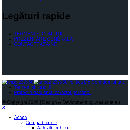
Legături rapide
TERMENI ŞI CONDIŢII
PREZENTARE GENERALĂ
CONTACTEAZĂ-NE
Politica De Confidențialitate
Termeni și condiții
Protectia datelor cu caracter personal
© Copyright 2026 | Design & Devlopment by vreausite.eu
Acasa
Compartimente
Achiziții publice