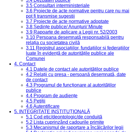
3.4 Dezbateri publice
3.5 Consultari interministeriale
3.6 Proiecte de acte normative pentru care nu mai
pot fi transmise sugestii
3.7 Proiecte de acte normative adoptate
3.8 Ședințe publice/ Anunțuri/ Minute
3.9 Rapoarte de aplicare a Legii nr. 52/2003
3.10 Persoana desemnată responsabilă pentru
relația cu societatea civilă
3.11 Registrul asociațiilor, fundațiilor și federațiilor
luate în evidență de autoritățile publice ale
Comunei
4. Contact
4.1 Datele de contact ale autorităților publice
4.2 Relații cu presa - persoană desemnată, date
de contact
4.3 Programul de funcționare al autorităților
publice
4.4 Program de audiențe
4.5 Petiții
4.6 Autentificare
5. INTEGRITATE INSTITUȚIONALĂ
5.1 Cod etic/deontologic/de conduită
5.2 Lista cuprinzând cadourile primite
5.3 Mecanismul de raportare a încălcărilor legii