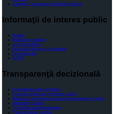
Cariera | Concursuri | Locuri de munca
Informaţii de interes public
Buget
Bilanţuri contabile
Achiziţii publice
Declaratii de avere si interese
Formulare tip
GDPR
Transparenţă decizională
Proiecte de acte normative
Formular colectare propuneri, opinii
Registru consemnare si analizare propuneri, opinii
Dezbateri publice
Consultari interministeriale
Video Şedinţe publice