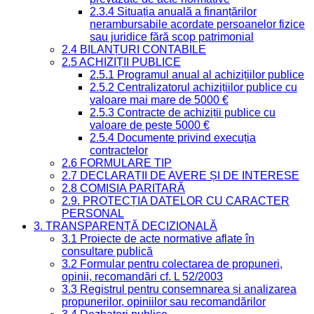
2.3.4 Situația anuală a finanțărilor
nerambursabile acordate persoanelor fizice
sau juridice fără scop patrimonial
2.4 BILANȚURI CONTABILE
2.5 ACHIZIȚII PUBLICE
2.5.1 Programul anual al achizițiilor publice
2.5.2 Centralizatorul achizițiilor publice cu
valoare mai mare de 5000 €
2.5.3 Contracte de achiziții publice cu
valoare de peste 5000 €
2.5.4 Documente privind execuția
contractelor
2.6 FORMULARE TIP
2.7 DECLARAȚII DE AVERE ȘI DE INTERESE
2.8 COMISIA PARITARĂ
2.9. PROTECȚIA DATELOR CU CARACTER
PERSONAL
3. TRANSPARENȚĂ DECIZIONALĂ
3.1 Proiecte de acte normative aflate în
consultare publică
3.2 Formular pentru colectarea de propuneri,
opinii, recomandări cf. L 52/2003
3.3 Registrul pentru consemnarea și analizarea
propunerilor, opiniilor sau recomandărilor