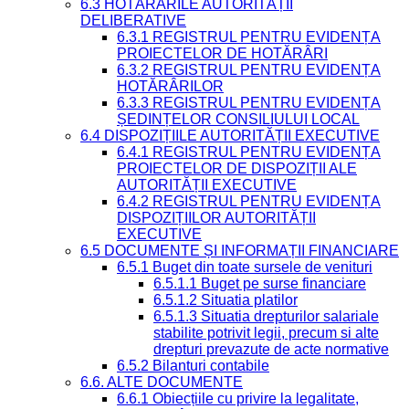
6.3 HOTĂRÂRILE AUTORITĂȚII
DELIBERATIVE
6.3.1 REGISTRUL PENTRU EVIDENȚA
PROIECTELOR DE HOTĂRÂRI
6.3.2 REGISTRUL PENTRU EVIDENȚA
HOTĂRÂRILOR
6.3.3 REGISTRUL PENTRU EVIDENȚA
ȘEDINȚELOR CONSILIULUI LOCAL
6.4 DISPOZIȚIILE AUTORITĂȚII EXECUTIVE
6.4.1 REGISTRUL PENTRU EVIDENȚA
PROIECTELOR DE DISPOZIȚII ALE
AUTORITĂȚII EXECUTIVE
6.4.2 REGISTRUL PENTRU EVIDENȚA
DISPOZIȚIILOR AUTORITĂȚII
EXECUTIVE
6.5 DOCUMENTE ȘI INFORMAȚII FINANCIARE
6.5.1 Buget din toate sursele de venituri
6.5.1.1 Buget pe surse financiare
6.5.1.2 Situatia platilor
6.5.1.3 Situatia drepturilor salariale
stabilite potrivit legii, precum si alte
drepturi prevazute de acte normative
6.5.2 Bilanturi contabile
6.6. ALTE DOCUMENTE
6.6.1 Obiecțiile cu privire la legalitate,