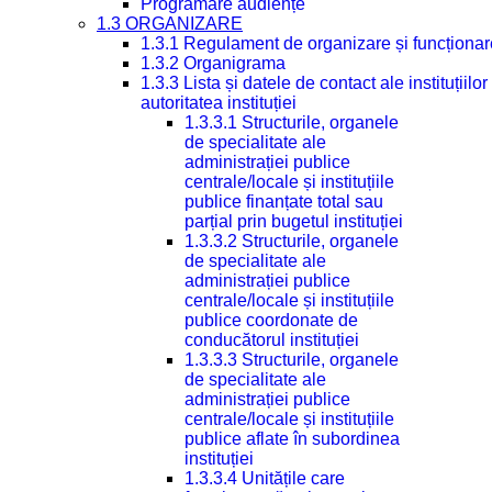
Programare audiențe
1.3 ORGANIZARE
1.3.1 Regulament de organizare și funcționar
1.3.2 Organigrama
1.3.3 Lista și datele de contact ale instituți
autoritatea instituției
1.3.3.1 Structurile, organele
de specialitate ale
administrației publice
centrale/locale și instituțiile
publice finanțate total sau
parțial prin bugetul instituției
1.3.3.2 Structurile, organele
de specialitate ale
administrației publice
centrale/locale și instituțiile
publice coordonate de
conducătorul instituției
1.3.3.3 Structurile, organele
de specialitate ale
administrației publice
centrale/locale și instituțiile
publice aflate în subordinea
instituției
1.3.3.4 Unitățile care