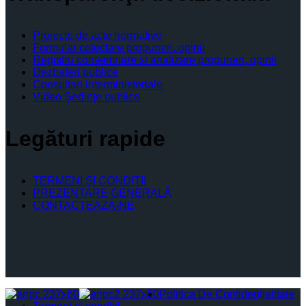
Proiecte de acte normative
Formular colectare propuneri, opinii
Registru consemnare si analizare propuneri, opinii
Dezbateri publice
Consultari interministeriale
Video Şedinţe publice
Legături rapide
TERMENI ŞI CONDIŢII
PREZENTARE GENERALĂ
CONTACTEAZĂ-NE
Politica De Confidențialitate