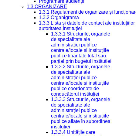
Programare audiențe
1.3 ORGANIZARE
1.3.1 Regulament de organizare și funcționar
1.3.2 Organigrama
1.3.3 Lista și datele de contact ale instituți
autoritatea instituției
1.3.3.1 Structurile, organele
de specialitate ale
administrației publice
centrale/locale și instituțiile
publice finanțate total sau
parțial prin bugetul instituției
1.3.3.2 Structurile, organele
de specialitate ale
administrației publice
centrale/locale și instituțiile
publice coordonate de
conducătorul instituției
1.3.3.3 Structurile, organele
de specialitate ale
administrației publice
centrale/locale și instituțiile
publice aflate în subordinea
instituției
1.3.3.4 Unitățile care