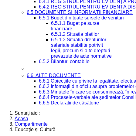
6.4.1 REGISTRUL PENTRU EVIDENȚA PRO
6.4.2 REGISTRUL PENTRU EVIDENȚA DIS
6.5 DOCUMENTE ȘI INFORMAȚII FINANCIARE
6.5.1 Buget din toate sursele de venituri
6.5.1.1 Buget pe surse
financiare
6.5.1.2 Situatia platilor
6.5.1.3 Situatia drepturilor
salariale stabilite potrivit
legii, precum si alte drepturi
prevazute de acte normative
6.5.2 Bilanturi contabile
6.6. ALTE DOCUMENTE
6.6.1 Obiecțiile cu privire la legalitate, efec
6.6.2 Informații din oficiu asupra problemelor
6.6.3 Minutele în care se consemnează, în re
6.6.4 Procesele-verbale ale ședințelor Consil
6.6.5 Declarații de căsătorie
Sunteți aici:
Acasa
Compartimente
Educație și Cultură