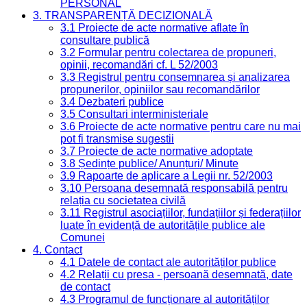
PERSONAL
3. TRANSPARENȚĂ DECIZIONALĂ
3.1 Proiecte de acte normative aflate în
consultare publică
3.2 Formular pentru colectarea de propuneri,
opinii, recomandări cf. L 52/2003
3.3 Registrul pentru consemnarea și analizarea
propunerilor, opiniilor sau recomandărilor
3.4 Dezbateri publice
3.5 Consultari interministeriale
3.6 Proiecte de acte normative pentru care nu mai
pot fi transmise sugestii
3.7 Proiecte de acte normative adoptate
3.8 Ședințe publice/ Anunțuri/ Minute
3.9 Rapoarte de aplicare a Legii nr. 52/2003
3.10 Persoana desemnată responsabilă pentru
relația cu societatea civilă
3.11 Registrul asociațiilor, fundațiilor și federațiilor
luate în evidență de autoritățile publice ale
Comunei
4. Contact
4.1 Datele de contact ale autorităților publice
4.2 Relații cu presa - persoană desemnată, date
de contact
4.3 Programul de funcționare al autorităților