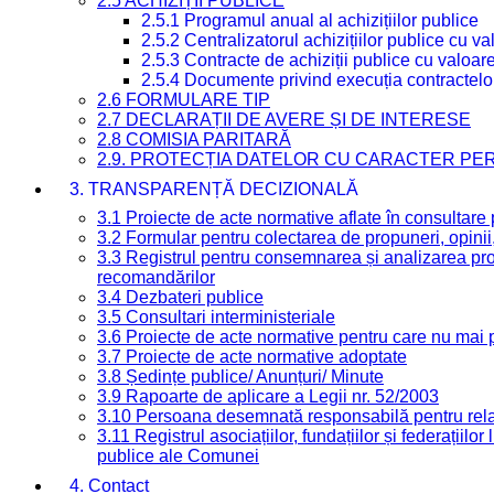
2.5 ACHIZIȚII PUBLICE
2.5.1 Programul anual al achizițiilor publice
2.5.2 Centralizatorul achizițiilor publice cu 
2.5.3 Contracte de achiziții publice cu valoa
2.5.4 Documente privind execuția contractelo
2.6 FORMULARE TIP
2.7 DECLARAȚII DE AVERE ȘI DE INTERESE
2.8 COMISIA PARITARĂ
2.9. PROTECȚIA DATELOR CU CARACTER PE
3. TRANSPARENȚĂ DECIZIONALĂ
3.1 Proiecte de acte normative aflate în consultare
3.2 Formular pentru colectarea de propuneri, opinii
3.3 Registrul pentru consemnarea și analizarea prop
recomandărilor
3.4 Dezbateri publice
3.5 Consultari interministeriale
3.6 Proiecte de acte normative pentru care nu mai p
3.7 Proiecte de acte normative adoptate
3.8 Ședințe publice/ Anunțuri/ Minute
3.9 Rapoarte de aplicare a Legii nr. 52/2003
3.10 Persoana desemnată responsabilă pentru relaț
3.11 Registrul asociațiilor, fundațiilor și federațiilor
publice ale Comunei
4. Contact