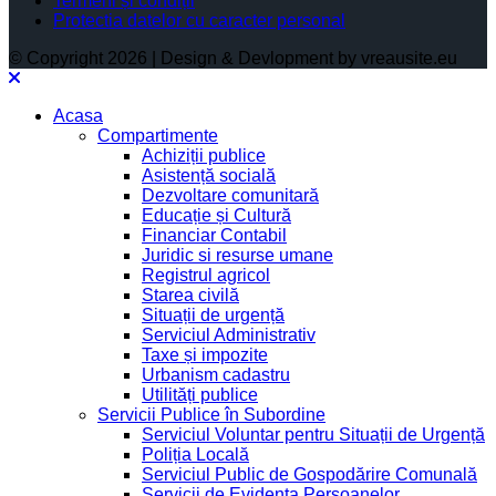
Termeni și condiții
Protectia datelor cu caracter personal
© Copyright 2026 | Design & Devlopment by vreausite.eu
Acasa
Compartimente
Achiziții publice
Asistență socială
Dezvoltare comunitară
Educație și Cultură
Financiar Contabil
Juridic si resurse umane
Registrul agricol
Starea civilă
Situații de urgență
Serviciul Administrativ
Taxe și impozite
Urbanism cadastru
Utilități publice
Servicii Publice în Subordine
Serviciul Voluntar pentru Situații de Urgență
Poliția Locală
Serviciul Public de Gospodărire Comunală
Servicii de Evidența Persoanelor