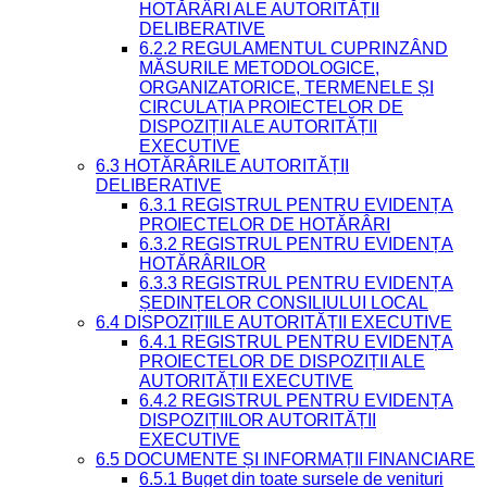
HOTĂRÂRI ALE AUTORITĂȚII
DELIBERATIVE
6.2.2 REGULAMENTUL CUPRINZÂND
MĂSURILE METODOLOGICE,
ORGANIZATORICE, TERMENELE ȘI
CIRCULAȚIA PROIECTELOR DE
DISPOZIȚII ALE AUTORITĂȚII
EXECUTIVE
6.3 HOTĂRÂRILE AUTORITĂȚII
DELIBERATIVE
6.3.1 REGISTRUL PENTRU EVIDENȚA
PROIECTELOR DE HOTĂRÂRI
6.3.2 REGISTRUL PENTRU EVIDENȚA
HOTĂRÂRILOR
6.3.3 REGISTRUL PENTRU EVIDENȚA
ȘEDINȚELOR CONSILIULUI LOCAL
6.4 DISPOZIȚIILE AUTORITĂȚII EXECUTIVE
6.4.1 REGISTRUL PENTRU EVIDENȚA
PROIECTELOR DE DISPOZIȚII ALE
AUTORITĂȚII EXECUTIVE
6.4.2 REGISTRUL PENTRU EVIDENȚA
DISPOZIȚIILOR AUTORITĂȚII
EXECUTIVE
6.5 DOCUMENTE ȘI INFORMAȚII FINANCIARE
6.5.1 Buget din toate sursele de venituri