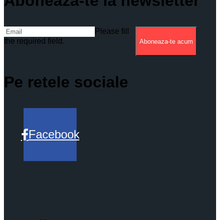
Aboneaza-te la newsletter
Please fill
the required field.
Aboneaza-te acum
Pe retele sociale
Facebook