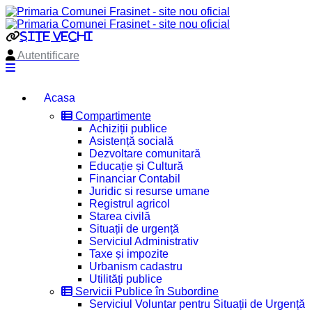
site vechi
Autentificare
Acasa
Compartimente
Achiziții publice
Asistență socială
Dezvoltare comunitară
Educație și Cultură
Financiar Contabil
Juridic si resurse umane
Registrul agricol
Starea civilă
Situații de urgență
Serviciul Administrativ
Taxe și impozite
Urbanism cadastru
Utilități publice
Servicii Publice în Subordine
Serviciul Voluntar pentru Situații de Urgență