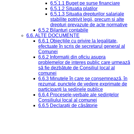
6.5.1.1 Buget pe surse financiare
6.5.1.2 Situatia platilor
6.5.1.3 Situatia drepturilor salariale
stabilite potrivit legii, precum si alte
drepturi prevazute de acte normative
6.5.2 Bilanturi contabile
6.6. ALTE DOCUMENTE
6.6.1 Obiecțiile cu privire la legalitate,
efectuate în scris de secretarul general al
Comunei
6.6.2 Informații din oficiu asupra
problemelor de interes public care urmează
să fie dezbătute de Consiliul local al
comunei
6.6.3 Minutele în care se consemnează, în
rezumat, punctele de vedere exprimate de
participanți la ședinele publice
6.6.4 Procesele-verbale ale ședințelor
Consiliului local al comunei
6.6.5 Declarații de căsătorie