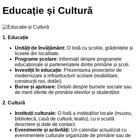
Educație și Cultură
1. Educație
Unități de învățământ:
O listă cu școlile, grădinițele și
liceele din localitate.
Programe școlare:
Informații despre programele
educaționale și parteneriatele dintre primărie și școli.
Investiții în educație:
Prezentarea proiectelor de
modernizare a infrastructurii școlare (reabilitare,
construcții noi, dotări).
Burse și ajutoare:
Detalii despre bursele sociale sau
de merit oferite de primărie elevilor și studenților.
2. Cultură
Instituții culturale:
O listă a instituțiilor locale (muzeu,
bibliotecă, casă de cultură, teatru), cu o scurtă
descriere și date de contact.
Evenimente și activități:
Un calendar actualizat cu
evenimentele culturale organizate de primărie sau de