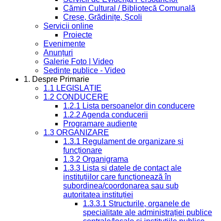
Cămin Cultural / Bibliotecă Comunală
Creșe, Grădinițe, Școli
Servicii online
Proiecte
Evenimente
Anunțuri
Galerie Foto | Video
Sedinte publice - Video
1. Despre Primarie
1.1 LEGISLAȚIE
1.2 CONDUCERE
1.2.1 Lista persoanelor din conducere
1.2.2 Agenda conducerii
Programare audiențe
1.3 ORGANIZARE
1.3.1 Regulament de organizare și
funcționare
1.3.2 Organigrama
1.3.3 Lista și datele de contact ale
instituțiilor care funcționează în
subordinea/coordonarea sau sub
autoritatea instituției
1.3.3.1 Structurile, organele de
specialitate ale administrației publice