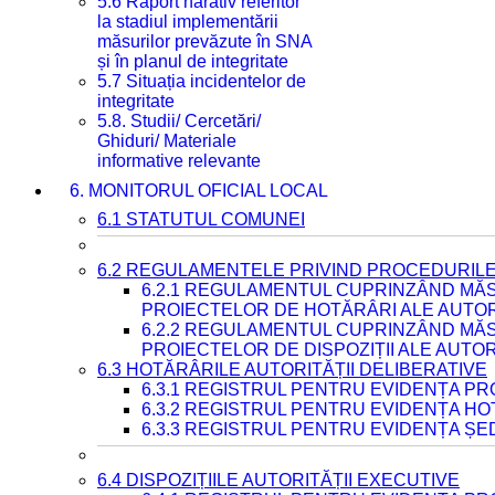
5.6 Raport narativ referitor
la stadiul implementării
măsurilor prevăzute în SNA
și în planul de integritate
5.7 Situația incidentelor de
integritate
5.8. Studii/ Cercetări/
Ghiduri/ Materiale
informative relevante
6. MONITORUL OFICIAL LOCAL
6.1 STATUTUL COMUNEI
6.2 REGULAMENTELE PRIVIND PROCEDURILE
6.2.1 REGULAMENTUL CUPRINZÂND MĂS
PROIECTELOR DE HOTĂRÂRI ALE AUTORI
6.2.2 REGULAMENTUL CUPRINZÂND MĂS
PROIECTELOR DE DISPOZIȚII ALE AUTOR
6.3 HOTĂRÂRILE AUTORITĂȚII DELIBERATIVE
6.3.1 REGISTRUL PENTRU EVIDENȚA P
6.3.2 REGISTRUL PENTRU EVIDENȚA H
6.3.3 REGISTRUL PENTRU EVIDENȚA ȘE
6.4 DISPOZIȚIILE AUTORITĂȚII EXECUTIVE