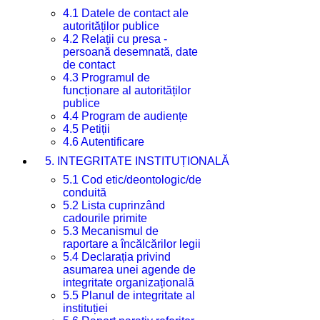
4.1 Datele de contact ale
autorităților publice
4.2 Relații cu presa -
persoană desemnată, date
de contact
4.3 Programul de
funcționare al autorităților
publice
4.4 Program de audiențe
4.5 Petiții
4.6 Autentificare
5. INTEGRITATE INSTITUȚIONALĂ
5.1 Cod etic/deontologic/de
conduită
5.2 Lista cuprinzând
cadourile primite
5.3 Mecanismul de
raportare a încălcărilor legii
5.4 Declarația privind
asumarea unei agende de
integritate organizațională
5.5 Planul de integritate al
instituției