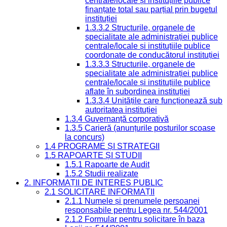
centrale/locale și instituțiile publice
finanțate total sau parțial prin bugetul
instituției
1.3.3.2 Structurile, organele de
specialitate ale administrației publice
centrale/locale și instituțiile publice
coordonate de conducătorul instituției
1.3.3.3 Structurile, organele de
specialitate ale administrației publice
centrale/locale și instituțiile publice
aflate în subordinea instituției
1.3.3.4 Unitățile care funcționează sub
autoritatea instituției
1.3.4 Guvernanță corporativă
1.3.5 Carieră (anunțurile posturilor scoase
la concurs)
1.4 PROGRAME ȘI STRATEGII
1.5 RAPOARTE ȘI STUDII
1.5.1 Rapoarte de Audit
1.5.2 Studii realizate
2. INFORMAȚII DE INTERES PUBLIC
2.1 SOLICITARE INFORMAȚII
2.1.1 Numele și prenumele persoanei
responsabile pentru Legea nr. 544/2001
2.1.2 Formular pentru solicitare în baza