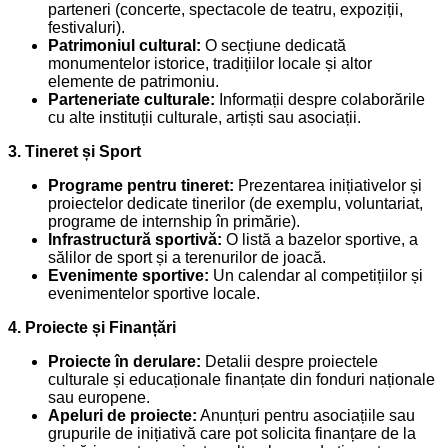
parteneri (concerte, spectacole de teatru, expoziții,
festivaluri).
Patrimoniul cultural:
O secțiune dedicată
monumentelor istorice, tradițiilor locale și altor
elemente de patrimoniu.
Parteneriate culturale:
Informații despre colaborările
cu alte instituții culturale, artiști sau asociații.
3. Tineret și Sport
Programe pentru tineret:
Prezentarea inițiativelor și
proiectelor dedicate tinerilor (de exemplu, voluntariat,
programe de internship în primărie).
Infrastructură sportivă:
O listă a bazelor sportive, a
sălilor de sport și a terenurilor de joacă.
Evenimente sportive:
Un calendar al competițiilor și
evenimentelor sportive locale.
4. Proiecte și Finanțări
Proiecte în derulare:
Detalii despre proiectele
culturale și educaționale finanțate din fonduri naționale
sau europene.
Apeluri de proiecte:
Anunțuri pentru asociațiile sau
grupurile de inițiativă care pot solicita finanțare de la