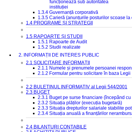
funcționează sub autoritatea
instituției
1.3.4 Guvernanță corporativă
1.3.5 Carieră (anunțurile posturilor scoase la
1.4 PROGRAME ȘI STRATEGII
1.5 RAPOARTE ȘI STUDII
1.5.1 Rapoarte de Audit
1.5.2 Studii realizate
2. INFORMAȚII DE INTERES PUBLIC
2.1 SOLICITARE INFORMAȚII
2.1.1 Numele și prenumele persoanei respon
2.1.2 Formular pentru solicitare în baza Legii
2.2 BULETINUL INFORMATIV al Legii 544/2001
2.3 BUGET
2.3.1 Buget pe surse financiare (începând cu
2.3.2 Situația plăților (execuția bugetară)
2.3.3 Situația drepturilor salariale stabilite p
2.3.4 Situația anuală a finanțărilor neramburs
2.4 BILANȚURI CONTABILE