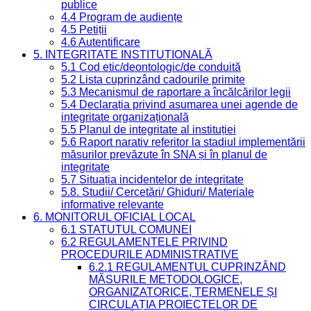
publice
4.4 Program de audiențe
4.5 Petiții
4.6 Autentificare
5. INTEGRITATE INSTITUȚIONALĂ
5.1 Cod etic/deontologic/de conduită
5.2 Lista cuprinzând cadourile primite
5.3 Mecanismul de raportare a încălcărilor legii
5.4 Declarația privind asumarea unei agende de
integritate organizațională
5.5 Planul de integritate al instituției
5.6 Raport narativ referitor la stadiul implementării
măsurilor prevăzute în SNA și în planul de
integritate
5.7 Situația incidentelor de integritate
5.8. Studii/ Cercetări/ Ghiduri/ Materiale
informative relevante
6. MONITORUL OFICIAL LOCAL
6.1 STATUTUL COMUNEI
6.2 REGULAMENTELE PRIVIND
PROCEDURILE ADMINISTRATIVE
6.2.1 REGULAMENTUL CUPRINZÂND
MĂSURILE METODOLOGICE,
ORGANIZATORICE, TERMENELE ȘI
CIRCULAȚIA PROIECTELOR DE