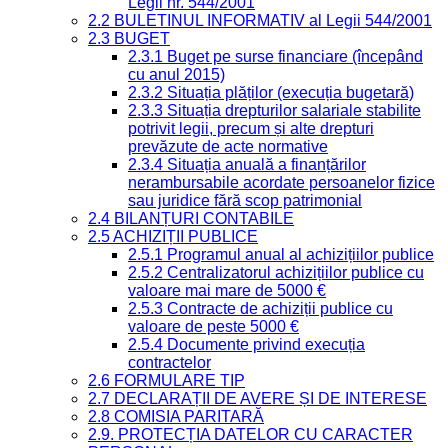
Legii nr. 544/2001
2.2 BULETINUL INFORMATIV al Legii 544/2001
2.3 BUGET
2.3.1 Buget pe surse financiare (începând
cu anul 2015)
2.3.2 Situația plăților (execuția bugetară)
2.3.3 Situația drepturilor salariale stabilite
potrivit legii, precum și alte drepturi
prevăzute de acte normative
2.3.4 Situația anuală a finanțărilor
nerambursabile acordate persoanelor fizice
sau juridice fără scop patrimonial
2.4 BILANȚURI CONTABILE
2.5 ACHIZIȚII PUBLICE
2.5.1 Programul anual al achizițiilor publice
2.5.2 Centralizatorul achizițiilor publice cu
valoare mai mare de 5000 €
2.5.3 Contracte de achiziții publice cu
valoare de peste 5000 €
2.5.4 Documente privind execuția
contractelor
2.6 FORMULARE TIP
2.7 DECLARAȚII DE AVERE ȘI DE INTERESE
2.8 COMISIA PARITARĂ
2.9. PROTECȚIA DATELOR CU CARACTER