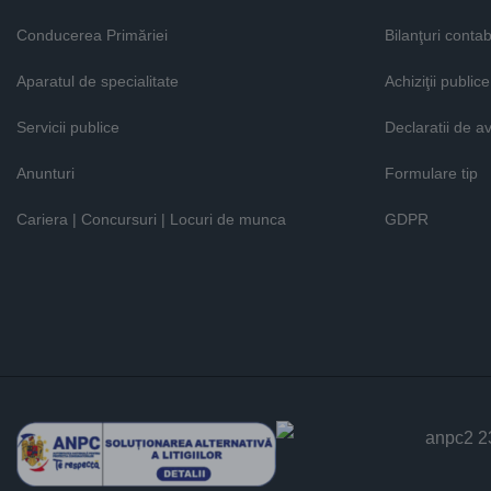
Conducerea Primăriei
Bilanţuri contab
Aparatul de specialitate
Achiziţii publice
Servicii publice
Declaratii de a
Anunturi
Formulare tip
Cariera | Concursuri | Locuri de munca
GDPR