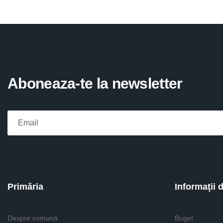
Aboneaza-te la newsletter
Please fill the required field.
Primăria
Informaţii 
Despre comună
Buget