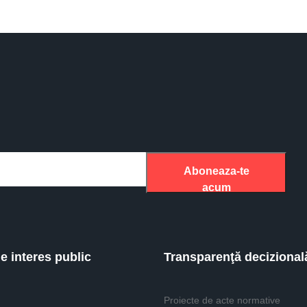
Aboneaza-te
acum
de interes public
Transparenţă decizional
Proiecte de acte normative