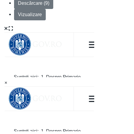
Descărcare (9)
Vizualizare
×