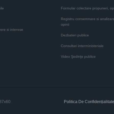
ile
Formular colectare propuneri, opi
Registru consemnare si analizar
opinii
vere si interese
Dezbateri publice
Consultari interministeriale
Video Şedinţe publice
Politica De Confidențialitat