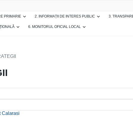
RE PRIMARIE
2. INFORMAȚII DE INTERES PUBLIC
3. TRANSPAR
UȚIONALĂ
6. MONITORUL OFICIAL LOCAL
ATEGII
II
 Calarasi