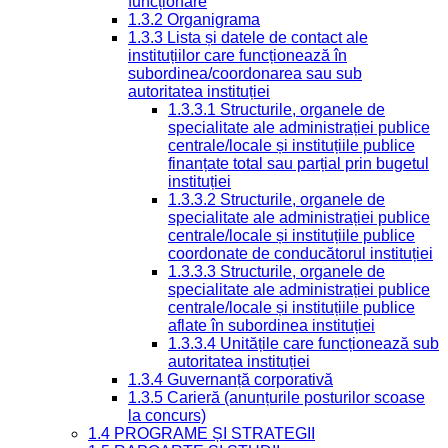
funcționare
1.3.2 Organigrama
1.3.3 Lista și datele de contact ale
instituțiilor care funcționează în
subordinea/coordonarea sau sub
autoritatea instituției
1.3.3.1 Structurile, organele de
specialitate ale administrației publice
centrale/locale și instituțiile publice
finanțate total sau parțial prin bugetul
instituției
1.3.3.2 Structurile, organele de
specialitate ale administrației publice
centrale/locale și instituțiile publice
coordonate de conducătorul instituției
1.3.3.3 Structurile, organele de
specialitate ale administrației publice
centrale/locale și instituțiile publice
aflate în subordinea instituției
1.3.3.4 Unitățile care funcționează sub
autoritatea instituției
1.3.4 Guvernanță corporativă
1.3.5 Carieră (anunțurile posturilor scoase
la concurs)
1.4 PROGRAME ȘI STRATEGII