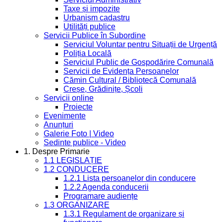
Taxe și impozite
Urbanism cadastru
Utilități publice
Servicii Publice în Subordine
Serviciul Voluntar pentru Situații de Urgență
Poliția Locală
Serviciul Public de Gospodărire Comunală
Servicii de Evidența Persoanelor
Cămin Cultural / Bibliotecă Comunală
Creșe, Grădinițe, Școli
Servicii online
Proiecte
Evenimente
Anunțuri
Galerie Foto | Video
Sedinte publice - Video
1. Despre Primarie
1.1 LEGISLAȚIE
1.2 CONDUCERE
1.2.1 Lista persoanelor din conducere
1.2.2 Agenda conducerii
Programare audiențe
1.3 ORGANIZARE
1.3.1 Regulament de organizare și