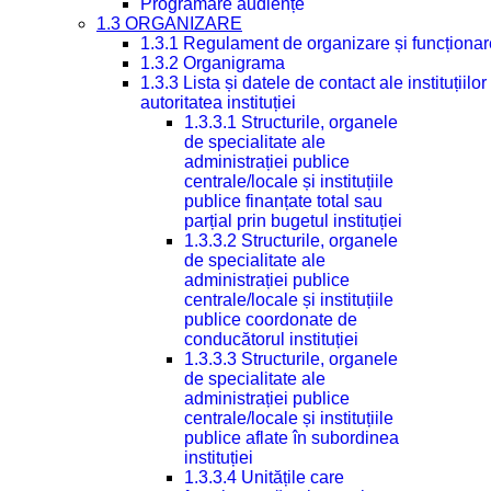
Programare audiențe
1.3 ORGANIZARE
1.3.1 Regulament de organizare și funcționar
1.3.2 Organigrama
1.3.3 Lista și datele de contact ale instituți
autoritatea instituției
1.3.3.1 Structurile, organele
de specialitate ale
administrației publice
centrale/locale și instituțiile
publice finanțate total sau
parțial prin bugetul instituției
1.3.3.2 Structurile, organele
de specialitate ale
administrației publice
centrale/locale și instituțiile
publice coordonate de
conducătorul instituției
1.3.3.3 Structurile, organele
de specialitate ale
administrației publice
centrale/locale și instituțiile
publice aflate în subordinea
instituției
1.3.3.4 Unitățile care