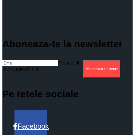
Aboneaza-te la newsletter
Please fill
the required field.
Aboneaza-te acum
Pe retele sociale
Facebook