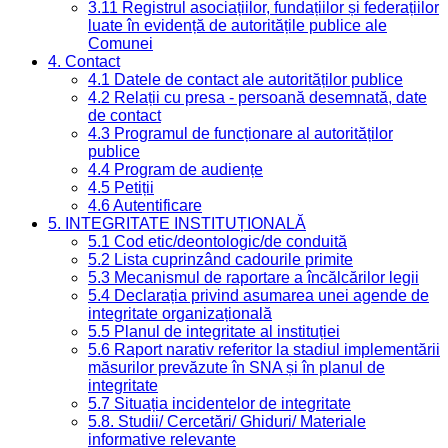
3.11 Registrul asociațiilor, fundațiilor și federațiilor
luate în evidență de autoritățile publice ale
Comunei
4. Contact
4.1 Datele de contact ale autorităților publice
4.2 Relații cu presa - persoană desemnată, date
de contact
4.3 Programul de funcționare al autorităților
publice
4.4 Program de audiențe
4.5 Petiții
4.6 Autentificare
5. INTEGRITATE INSTITUȚIONALĂ
5.1 Cod etic/deontologic/de conduită
5.2 Lista cuprinzând cadourile primite
5.3 Mecanismul de raportare a încălcărilor legii
5.4 Declarația privind asumarea unei agende de
integritate organizațională
5.5 Planul de integritate al instituției
5.6 Raport narativ referitor la stadiul implementării
măsurilor prevăzute în SNA și în planul de
integritate
5.7 Situația incidentelor de integritate
5.8. Studii/ Cercetări/ Ghiduri/ Materiale
informative relevante