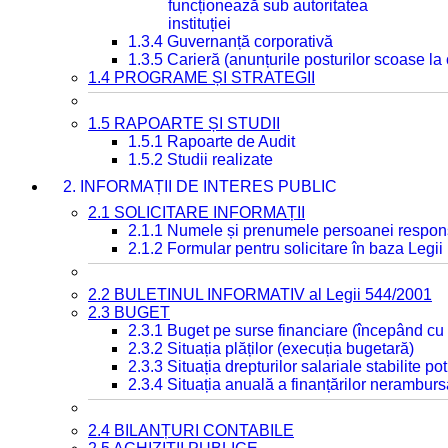
funcționează sub autoritatea
instituției
1.3.4 Guvernanță corporativă
1.3.5 Carieră (anunțurile posturilor scoase la
1.4 PROGRAME ȘI STRATEGII
1.5 RAPOARTE ȘI STUDII
1.5.1 Rapoarte de Audit
1.5.2 Studii realizate
2. INFORMAȚII DE INTERES PUBLIC
2.1 SOLICITARE INFORMAȚII
2.1.1 Numele și prenumele persoanei respon
2.1.2 Formular pentru solicitare în baza Legii
2.2 BULETINUL INFORMATIV al Legii 544/2001
2.3 BUGET
2.3.1 Buget pe surse financiare (începând cu
2.3.2 Situația plăților (execuția bugetară)
2.3.3 Situația drepturilor salariale stabilite p
2.3.4 Situația anuală a finanțărilor neramburs
2.4 BILANȚURI CONTABILE