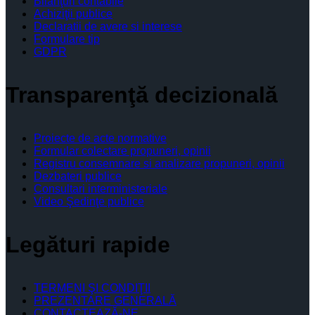
Bilanţuri contabile
Achiziţii publice
Declaratii de avere si interese
Formulare tip
GDPR
Transparenţă decizională
Proiecte de acte normative
Formular colectare propuneri, opinii
Registru consemnare si analizare propuneri, opinii
Dezbateri publice
Consultari interministeriale
Video Şedinţe publice
Legături rapide
TERMENI ŞI CONDIŢII
PREZENTARE GENERALĂ
CONTACTEAZĂ-NE