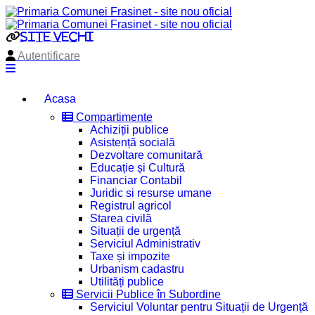
site vechi
Autentificare
Acasa
Compartimente
Achiziții publice
Asistență socială
Dezvoltare comunitară
Educație și Cultură
Financiar Contabil
Juridic si resurse umane
Registrul agricol
Starea civilă
Situații de urgență
Serviciul Administrativ
Taxe și impozite
Urbanism cadastru
Utilități publice
Servicii Publice în Subordine
Serviciul Voluntar pentru Situații de Urgență