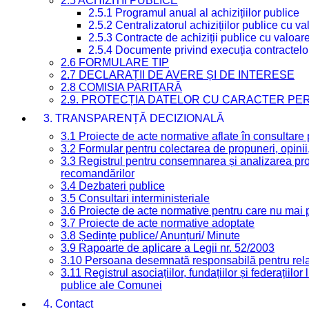
2.5 ACHIZIȚII PUBLICE
2.5.1 Programul anual al achizițiilor publice
2.5.2 Centralizatorul achizițiilor publice cu 
2.5.3 Contracte de achiziții publice cu valoa
2.5.4 Documente privind execuția contractelo
2.6 FORMULARE TIP
2.7 DECLARAȚII DE AVERE ȘI DE INTERESE
2.8 COMISIA PARITARĂ
2.9. PROTECȚIA DATELOR CU CARACTER PE
3. TRANSPARENȚĂ DECIZIONALĂ
3.1 Proiecte de acte normative aflate în consultare
3.2 Formular pentru colectarea de propuneri, opinii
3.3 Registrul pentru consemnarea și analizarea prop
recomandărilor
3.4 Dezbateri publice
3.5 Consultari interministeriale
3.6 Proiecte de acte normative pentru care nu mai p
3.7 Proiecte de acte normative adoptate
3.8 Ședințe publice/ Anunțuri/ Minute
3.9 Rapoarte de aplicare a Legii nr. 52/2003
3.10 Persoana desemnată responsabilă pentru relaț
3.11 Registrul asociațiilor, fundațiilor și federațiilor
publice ale Comunei
4. Contact