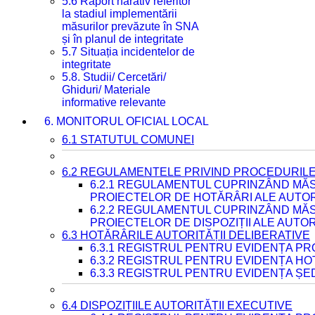
5.6 Raport narativ referitor
la stadiul implementării
măsurilor prevăzute în SNA
și în planul de integritate
5.7 Situația incidentelor de
integritate
5.8. Studii/ Cercetări/
Ghiduri/ Materiale
informative relevante
6. MONITORUL OFICIAL LOCAL
6.1 STATUTUL COMUNEI
6.2 REGULAMENTELE PRIVIND PROCEDURILE
6.2.1 REGULAMENTUL CUPRINZÂND MĂS
PROIECTELOR DE HOTĂRÂRI ALE AUTORI
6.2.2 REGULAMENTUL CUPRINZÂND MĂS
PROIECTELOR DE DISPOZIȚII ALE AUTOR
6.3 HOTĂRÂRILE AUTORITĂȚII DELIBERATIVE
6.3.1 REGISTRUL PENTRU EVIDENȚA P
6.3.2 REGISTRUL PENTRU EVIDENȚA H
6.3.3 REGISTRUL PENTRU EVIDENȚA ȘE
6.4 DISPOZIȚIILE AUTORITĂȚII EXECUTIVE