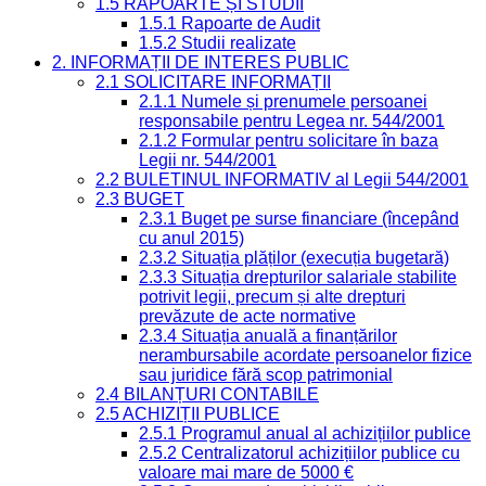
1.5 RAPOARTE ȘI STUDII
1.5.1 Rapoarte de Audit
1.5.2 Studii realizate
2. INFORMAȚII DE INTERES PUBLIC
2.1 SOLICITARE INFORMAȚII
2.1.1 Numele și prenumele persoanei
responsabile pentru Legea nr. 544/2001
2.1.2 Formular pentru solicitare în baza
Legii nr. 544/2001
2.2 BULETINUL INFORMATIV al Legii 544/2001
2.3 BUGET
2.3.1 Buget pe surse financiare (începând
cu anul 2015)
2.3.2 Situația plăților (execuția bugetară)
2.3.3 Situația drepturilor salariale stabilite
potrivit legii, precum și alte drepturi
prevăzute de acte normative
2.3.4 Situația anuală a finanțărilor
nerambursabile acordate persoanelor fizice
sau juridice fără scop patrimonial
2.4 BILANȚURI CONTABILE
2.5 ACHIZIȚII PUBLICE
2.5.1 Programul anual al achizițiilor publice
2.5.2 Centralizatorul achizițiilor publice cu
valoare mai mare de 5000 €