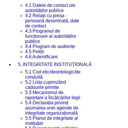
4.1 Datele de contact ale
autorităților publice
4.2 Relații cu presa -
persoană desemnată, date
de contact
4.3 Programul de
funcționare al autorităților
publice
4.4 Program de audiențe
4.5 Petiții
4.6 Autentificare
5. INTEGRITATE INSTITUȚIONALĂ
5.1 Cod etic/deontologic/de
conduită
5.2 Lista cuprinzând
cadourile primite
5.3 Mecanismul de
raportare a încălcărilor legii
5.4 Declarația privind
asumarea unei agende de
integritate organizațională
5.5 Planul de integritate al
instituției