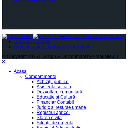
Politica De Confidențialitate
Termeni și condiții
Protectia datelor cu caracter personal
© Copyright 2026 | Design & Devlopment by vreausite.eu
Acasa
Compartimente
Achiziții publice
Asistență socială
Dezvoltare comunitară
Educație și Cultură
Financiar Contabil
Juridic si resurse umane
Registrul agricol
Starea civilă
Situații de urgență
Serviciul Administrativ