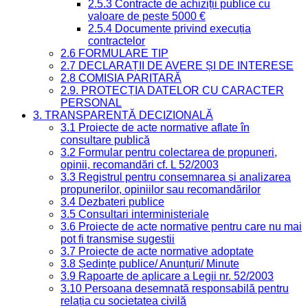
2.5.3 Contracte de achiziții publice cu
valoare de peste 5000 €
2.5.4 Documente privind execuția
contractelor
2.6 FORMULARE TIP
2.7 DECLARAȚII DE AVERE ȘI DE INTERESE
2.8 COMISIA PARITARĂ
2.9. PROTECȚIA DATELOR CU CARACTER
PERSONAL
3. TRANSPARENȚĂ DECIZIONALĂ
3.1 Proiecte de acte normative aflate în
consultare publică
3.2 Formular pentru colectarea de propuneri,
opinii, recomandări cf. L 52/2003
3.3 Registrul pentru consemnarea și analizarea
propunerilor, opiniilor sau recomandărilor
3.4 Dezbateri publice
3.5 Consultari interministeriale
3.6 Proiecte de acte normative pentru care nu mai
pot fi transmise sugestii
3.7 Proiecte de acte normative adoptate
3.8 Ședințe publice/ Anunțuri/ Minute
3.9 Rapoarte de aplicare a Legii nr. 52/2003
3.10 Persoana desemnată responsabilă pentru
relația cu societatea civilă