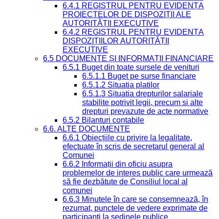
6.4.1 REGISTRUL PENTRU EVIDENȚA
PROIECTELOR DE DISPOZIȚII ALE
AUTORITĂȚII EXECUTIVE
6.4.2 REGISTRUL PENTRU EVIDENȚA
DISPOZIȚIILOR AUTORITĂȚII
EXECUTIVE
6.5 DOCUMENTE ȘI INFORMAȚII FINANCIARE
6.5.1 Buget din toate sursele de venituri
6.5.1.1 Buget pe surse financiare
6.5.1.2 Situatia platilor
6.5.1.3 Situatia drepturilor salariale
stabilite potrivit legii, precum si alte
drepturi prevazute de acte normative
6.5.2 Bilanturi contabile
6.6. ALTE DOCUMENTE
6.6.1 Obiecțiile cu privire la legalitate,
efectuate în scris de secretarul general al
Comunei
6.6.2 Informații din oficiu asupra
problemelor de interes public care urmează
să fie dezbătute de Consiliul local al
comunei
6.6.3 Minutele în care se consemnează, în
rezumat, punctele de vedere exprimate de
participanți la ședinele publice