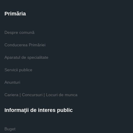
Primăria
Despre comună
Conducerea Primăriei
Aparatul de specialitate
Servicii publice
Anunturi
Cariera | Concursuri | Locuri de munca
Informaţii de interes public
Buget