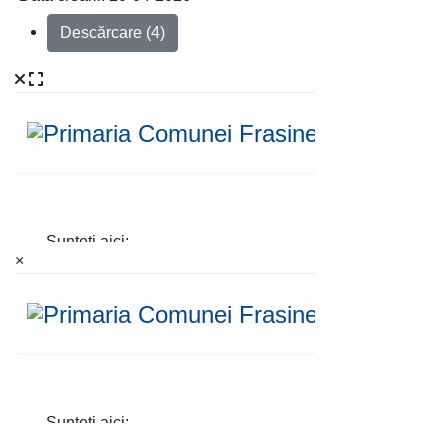
Descărcare (4)
×