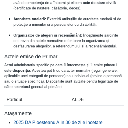
având competența de a întocmi și elibera
acte de stare civilă
(certificate de naștere, căsătorie, deces).
Autoritate tutelară:
Exercită atribuțiile de autoritate tutelară și de
protecție a minorilor și a persoanelor cu dizabilități.
Organizator de alegeri și recensământ:
Îndeplinește sarcinile
ce-i revin din actele normative referitoare la organizarea și
desfășurarea alegerilor, a referendumului și a recensământului.
Actele emise de Primar
Actul administrativ specific pe care îl întocmește și îl emite primarul
este
dispoziția
. Acestea pot fi cu caracter normativ (reguli generale,
aplicabile unei categorii de persoane) sau individual (privind o persoană
sau o situație specifică). Dispozițiile sunt avizate pentru legalitate de
către secretarul general al primăriei.
Partidul
ALDE
Atașamente
2025 DA Ploesteanu Alin 30 de zile incetare