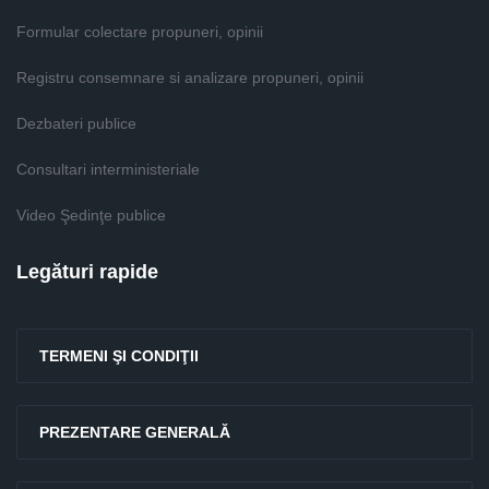
Formular colectare propuneri, opinii
Registru consemnare si analizare propuneri, opinii
Dezbateri publice
Consultari interministeriale
Video Şedinţe publice
Legături rapide
TERMENI ŞI CONDIŢII
PREZENTARE GENERALĂ