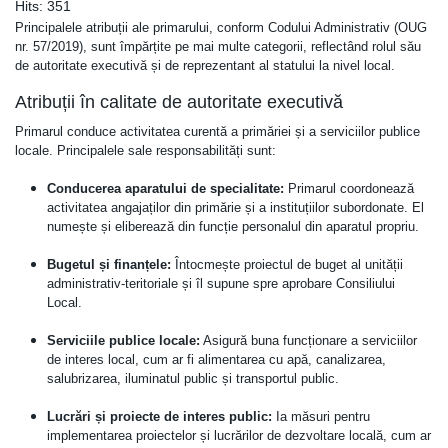
Hits:
351
Principalele atribuții ale primarului, conform Codului Administrativ (OUG
nr. 57/2019), sunt împărțite pe mai multe categorii, reflectând rolul său
de autoritate executivă și de reprezentant al statului la nivel local.
Atribuții în calitate de autoritate executivă
Primarul conduce activitatea curentă a primăriei și a serviciilor publice
locale. Principalele sale responsabilități sunt:
Conducerea aparatului de specialitate:
Primarul coordonează
activitatea angajaților din primărie și a instituțiilor subordonate. El
numește și eliberează din funcție personalul din aparatul propriu.
Bugetul și finanțele:
Întocmește proiectul de buget al unității
administrativ-teritoriale și îl supune spre aprobare Consiliului
Local.
Serviciile publice locale:
Asigură buna funcționare a serviciilor
de interes local, cum ar fi alimentarea cu apă, canalizarea,
salubrizarea, iluminatul public și transportul public.
Lucrări și proiecte de interes public:
Ia măsuri pentru
implementarea proiectelor și lucrărilor de dezvoltare locală, cum ar