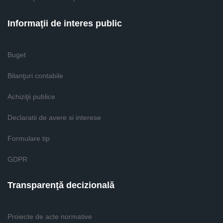
Informaţii de interes public
Buget
Bilanţuri contabile
Achiziţii publice
Declaratii de avere si interese
Formulare tip
GDPR
Transparenţă decizională
Proiecte de acte normative